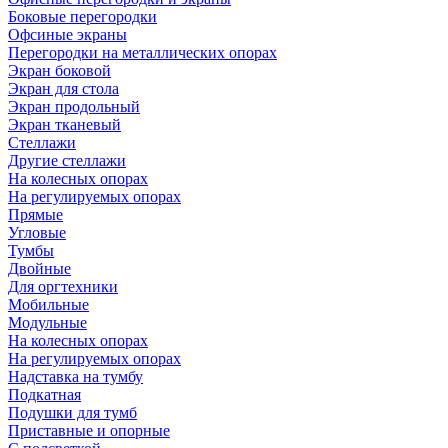
Боковые перегородки
Офсиные экраны
Перегородки на металлических опорах
Экран боковой
Экран для стола
Экран продольный
Экран тканевый
Стеллажи
Другие стеллажи
На колесных опорах
На регулируемых опорах
Прямые
Угловые
Тумбы
Двойные
Для оргтехники
Мобильные
Модульные
На колесных опорах
На регулируемых опорах
Надставка на тумбу
Подкатная
Подушки для тумб
Приставные и опорные