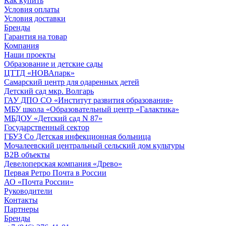
Как купить
Условия оплаты
Условия доставки
Бренды
Гарантия на товар
Компания
Наши проекты
Образование и детские сады
ЦТТД «НОВАпарк»
Самарский центр для одаренных детей
Детский сад мкр. Волгарь
ГАУ ДПО СО «Институт развития образования»
МБУ школа «Образовательный центр «Галактика»
МБДОУ «Детский сад N 87»
Государственный сектор
ГБУЗ Со Детская инфекционная больница
Мочалеевский центральный сельский дом культуры
B2B объекты
Девелоперская компания «Древо»
Первая Ретро Почта в России
АО «Почта России»
Руководители
Контакты
Партнеры
Бренды