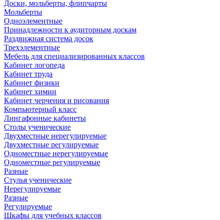
Доски, мольберты, флипчарты
Мольберты
Одноэлементные
Принадлежности к аудиторным доскам
Раздвижная система досок
Трехэлементные
Мебель для специализированных классов
Кабинет логопеда
Кабинет труда
Кабинет физики
Кабинет химии
Кабинет черчения и рисования
Компьютерный класс
Лингафонные кабинеты
Столы ученические
Двухместные нерегулируемые
Двухместные регулируемые
Одноместные нерегулируемые
Одноместные регулируемые
Разные
Стулья ученические
Нерегулируемые
Разные
Регулируемые
Шкафы для учебных классов