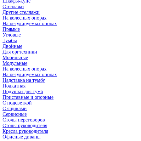
Шкафы-купе
Стеллажи
Другие стеллажи
На колесных опорах
На регулируемых опорах
Прямые
Угловые
Тумбы
Двойные
Для оргтехники
Мобильные
Модульные
На колесных опорах
На регулируемых опорах
Надставка на тумбу
Подкатная
Подушки для тумб
Приставные и опорные
С подсветкой
С ящиками
Сервисные
Столы переговоров
Столы руководителя
Кресла руководителя
Офисные диваны