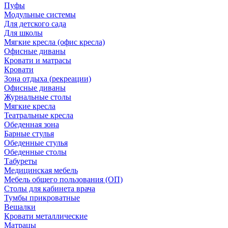
Пуфы
Модульные системы
Для детского сада
Для школы
Мягкие кресла (офис кресла)
Офисные диваны
Кровати и матрасы
Кровати
Зона отдыха (рекреации)
Офисные диваны
Журнальные столы
Мягкие кресла
Театральные кресла
Обеденная зона
Барные стулья
Обеденные стулья
Обеденные столы
Табуреты
Медицинская мебель
Мебель общего пользования (ОП)
Столы для кабинета врача
Тумбы прикроватные
Вешалки
Кровати металлические
Матрацы