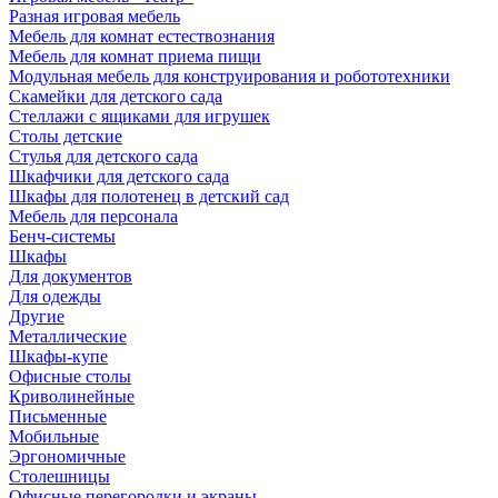
Разная игровая мебель
Мебель для комнат естествознания
Мебель для комнат приема пищи
Модульная мебель для конструирования и робототехники
Скамейки для детского сада
Стеллажи с ящиками для игрушек
Столы детские
Стулья для детского сада
Шкафчики для детского сада
Шкафы для полотенец в детский сад
Мебель для персонала
Бенч-системы
Шкафы
Для документов
Для одежды
Другие
Металлические
Шкафы-купе
Офисные столы
Криволинейные
Письменные
Мобильные
Эргономичные
Столешницы
Офисные перегородки и экраны