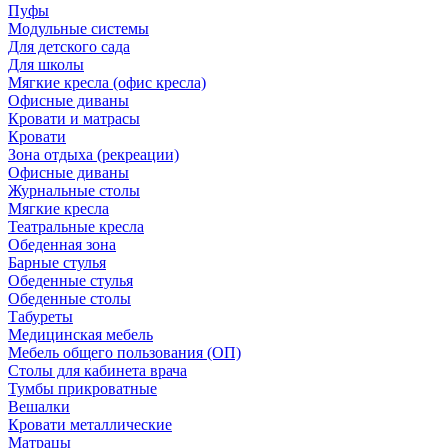
Пуфы
Модульные системы
Для детского сада
Для школы
Мягкие кресла (офис кресла)
Офисные диваны
Кровати и матрасы
Кровати
Зона отдыха (рекреации)
Офисные диваны
Журнальные столы
Мягкие кресла
Театральные кресла
Обеденная зона
Барные стулья
Обеденные стулья
Обеденные столы
Табуреты
Медицинская мебель
Мебель общего пользования (ОП)
Столы для кабинета врача
Тумбы прикроватные
Вешалки
Кровати металлические
Матрацы