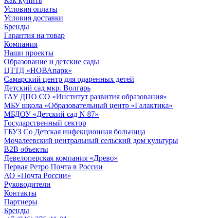
Как купить
Условия оплаты
Условия доставки
Бренды
Гарантия на товар
Компания
Наши проекты
Образование и детские сады
ЦТТД «НОВАпарк»
Самарский центр для одаренных детей
Детский сад мкр. Волгарь
ГАУ ДПО СО «Институт развития образования»
МБУ школа «Образовательный центр «Галактика»
МБДОУ «Детский сад N 87»
Государственный сектор
ГБУЗ Со Детская инфекционная больница
Мочалеевский центральный сельский дом культуры
B2B объекты
Девелоперская компания «Древо»
Первая Ретро Почта в России
АО «Почта России»
Руководители
Контакты
Партнеры
Бренды