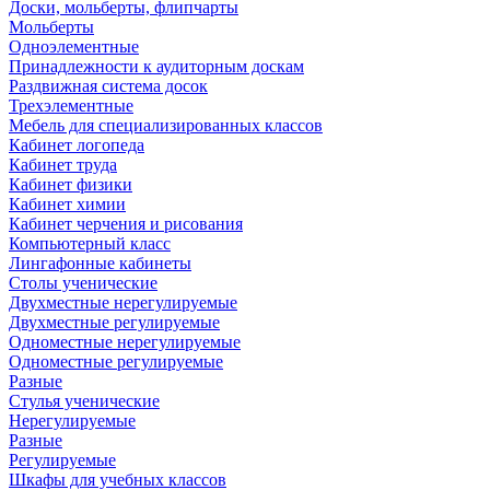
Доски, мольберты, флипчарты
Мольберты
Одноэлементные
Принадлежности к аудиторным доскам
Раздвижная система досок
Трехэлементные
Мебель для специализированных классов
Кабинет логопеда
Кабинет труда
Кабинет физики
Кабинет химии
Кабинет черчения и рисования
Компьютерный класс
Лингафонные кабинеты
Столы ученические
Двухместные нерегулируемые
Двухместные регулируемые
Одноместные нерегулируемые
Одноместные регулируемые
Разные
Стулья ученические
Нерегулируемые
Разные
Регулируемые
Шкафы для учебных классов