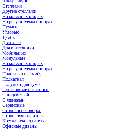
Шкафы-купе
Стеллажи
Другие стеллажи
На колесных опорах
На регулируемых опорах
Прямые
Угловые
Тумбы
Двойные
Для оргтехники
Мобильные
Модульные
На колесных опорах
На регулируемых опорах
Надставка на тумбу
Подкатная
Подушки для тумб
Приставные и опорные
С подсветкой
С ящиками
Сервисные
Столы переговоров
Столы руководителя
Кресла руководителя
Офисные диваны