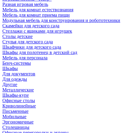
Разная игровая мебель
Мебель для комнат естествознания
Мебель для комнат приема пищи
Модульная мебель для конструирования и робототехники
Скамейки для детского сада
Стеллажи с ящиками для игрушек
Столы детские
Стулья для детского сада
Шкафчики для детского сада
Шкафы для полотенец в детский сад
Мебель для персонала
Бенч-системы
Шкафы
Для документов
Для одежды
Другие
Металлические
Шкафы-купе
Офисные столы
Криволинейные
Письменные
Мобильные
Эргономичные
Столешницы
Офисные перегородки и экраны