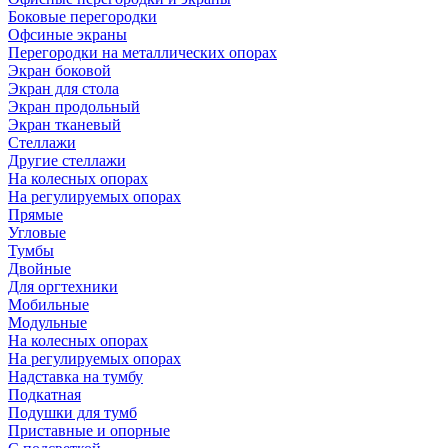
Боковые перегородки
Офсиные экраны
Перегородки на металлических опорах
Экран боковой
Экран для стола
Экран продольный
Экран тканевый
Стеллажи
Другие стеллажи
На колесных опорах
На регулируемых опорах
Прямые
Угловые
Тумбы
Двойные
Для оргтехники
Мобильные
Модульные
На колесных опорах
На регулируемых опорах
Надставка на тумбу
Подкатная
Подушки для тумб
Приставные и опорные