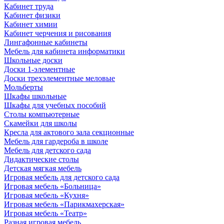
Кабинет труда
Кабинет физики
Кабинет химии
Кабинет черчения и рисования
Лингафонные кабинеты
Мебель для кабинета информатики
Школьные доски
Доски 1-элементные
Доски трехэлементные меловые
Мольберты
Шкафы школьные
Шкафы для учебных пособий
Столы компьютерные
Скамейки для школы
Кресла для актового зала секционные
Мебель для гардероба в школе
Мебель для детского сада
Дидактические столы
Детская мягкая мебель
Игровая мебель для детского сада
Игровая мебель «Больница»
Игровая мебель «Кухня»
Игровая мебель «Парикмахерская»
Игровая мебель «Театр»
Разная игровая мебель