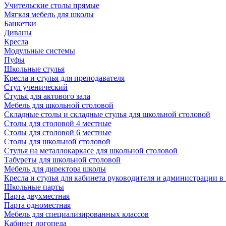
Учительские столы прямые
Мягкая мебель для школы
Банкетки
Диваны
Кресла
Модульные системы
Пуфы
Школьные стулья
Кресла и стулья для преподавателя
Стул ученический
Стулья для актового зала
Мебель для школьной столовой
Складные столы и складные стулья для школьной столовой
Столы для столовой 4 местные
Столы для столовой 6 местные
Столы для школьной столовой
Стулья на металлокаркасе для школьной столовой
Табуреты для школьной столовой
Мебель для директора школы
Кресла и стулья для кабинета руководителя и администрации в
Школьные парты
Парта двухместная
Парта одноместная
Мебель для специализированных классов
Кабинет логопеда