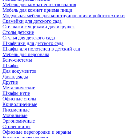
Мебель для комнат естествознания
Мебель для комнат приема пищи
Модульная мебель для конструирования и робототехники
Скамейки для детского сада
Стеллажи с ящиками для игрушек
Столы детские
Стулья для детского сада
Шкафчики для детского сада
Шкафы для полотенец в детский сад
Мебель для персонала
Бенч-системы
Шкафы
Для документов
Для одежды
Другие
Металлические
Шкафы-купе
Офисные столы
Криволинейные
Письменные
Мобильные
Эргономичные
Столешницы
Офисные перегородки и экраны
Боковые перегородки