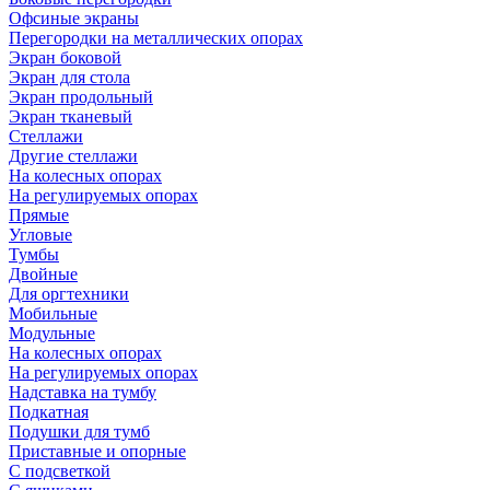
Офсиные экраны
Перегородки на металлических опорах
Экран боковой
Экран для стола
Экран продольный
Экран тканевый
Стеллажи
Другие стеллажи
На колесных опорах
На регулируемых опорах
Прямые
Угловые
Тумбы
Двойные
Для оргтехники
Мобильные
Модульные
На колесных опорах
На регулируемых опорах
Надставка на тумбу
Подкатная
Подушки для тумб
Приставные и опорные
С подсветкой