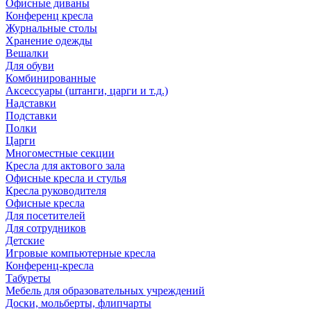
Офисные диваны
Конференц кресла
Журнальные столы
Хранение одежды
Вешалки
Для обуви
Комбинированные
Аксессуары (штанги, царги и т.д.)
Надставки
Подставки
Полки
Царги
Многоместные секции
Кресла для актового зала
Офисные кресла и стулья
Кресла руководителя
Офисные кресла
Для посетителей
Для сотрудников
Детские
Игровые компьютерные кресла
Конференц-кресла
Табуреты
Мебель для образовательных учреждений
Доски, мольберты, флипчарты