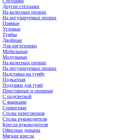
Стеллажи
Другие стеллажи
На колесных опорах
На регулируемых опорах
Прямые
Угловые
Тумбы
Двойные
Для оргтехники
Мобильные
Модульные
На колесных опорах
На регулируемых опорах
Надставка на тумбу
Подкатная
Подушки для тумб
Приставные и опорные
С подсветкой
С ящиками
Сервисные
Столы переговоров
Столы руководителя
Кресла руководителя
Офисные диваны
Мягкие кресла