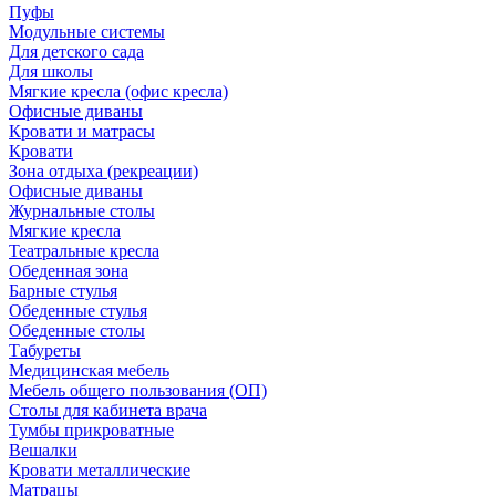
Пуфы
Модульные системы
Для детского сада
Для школы
Мягкие кресла (офис кресла)
Офисные диваны
Кровати и матрасы
Кровати
Зона отдыха (рекреации)
Офисные диваны
Журнальные столы
Мягкие кресла
Театральные кресла
Обеденная зона
Барные стулья
Обеденные стулья
Обеденные столы
Табуреты
Медицинская мебель
Мебель общего пользования (ОП)
Столы для кабинета врача
Тумбы прикроватные
Вешалки
Кровати металлические
Матрацы