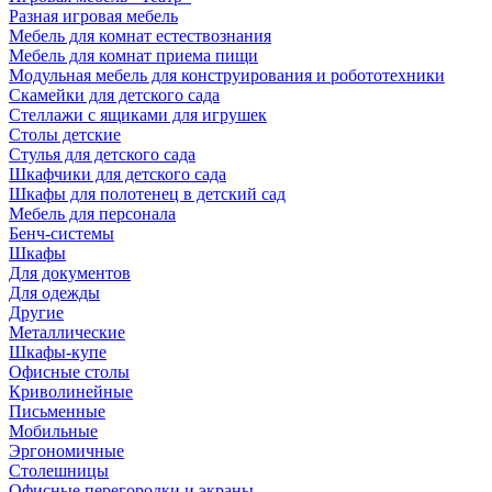
Разная игровая мебель
Мебель для комнат естествознания
Мебель для комнат приема пищи
Модульная мебель для конструирования и робототехники
Скамейки для детского сада
Стеллажи с ящиками для игрушек
Столы детские
Стулья для детского сада
Шкафчики для детского сада
Шкафы для полотенец в детский сад
Мебель для персонала
Бенч-системы
Шкафы
Для документов
Для одежды
Другие
Металлические
Шкафы-купе
Офисные столы
Криволинейные
Письменные
Мобильные
Эргономичные
Столешницы
Офисные перегородки и экраны