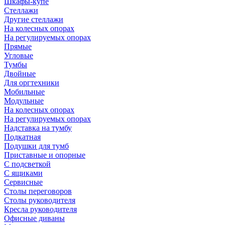
Шкафы-купе
Стеллажи
Другие стеллажи
На колесных опорах
На регулируемых опорах
Прямые
Угловые
Тумбы
Двойные
Для оргтехники
Мобильные
Модульные
На колесных опорах
На регулируемых опорах
Надставка на тумбу
Подкатная
Подушки для тумб
Приставные и опорные
С подсветкой
С ящиками
Сервисные
Столы переговоров
Столы руководителя
Кресла руководителя
Офисные диваны