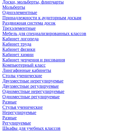
Доски, мольберты, флипчарты
Мольберты
Одноэлементные
Принадлежности к аудиторным доскам
Раздвижная система досок
Трехэлементные
Мебель для специализированных классов
Кабинет логопеда
Кабинет труда
Кабинет физики
Кабинет химии
Кабинет черчения и рисования
Компьютерный класс
Лингафонные кабинеты
Столы ученические
Двухместные нерегулируемые
Двухместные регулируемые
Одноместные нерегулируемые
Одноместные регулируемые
Разные
Стулья ученические
Нерегулируемые
Разные
Регулируемые
Шкафы для учебных классов