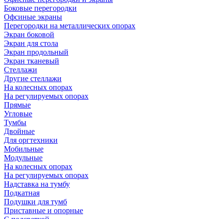
Боковые перегородки
Офсиные экраны
Перегородки на металлических опорах
Экран боковой
Экран для стола
Экран продольный
Экран тканевый
Стеллажи
Другие стеллажи
На колесных опорах
На регулируемых опорах
Прямые
Угловые
Тумбы
Двойные
Для оргтехники
Мобильные
Модульные
На колесных опорах
На регулируемых опорах
Надставка на тумбу
Подкатная
Подушки для тумб
Приставные и опорные