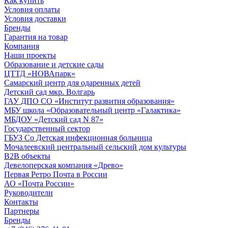
Как купить
Условия оплаты
Условия доставки
Бренды
Гарантия на товар
Компания
Наши проекты
Образование и детские сады
ЦТТД «НОВАпарк»
Самарский центр для одаренных детей
Детский сад мкр. Волгарь
ГАУ ДПО СО «Институт развития образования»
МБУ школа «Образовательный центр «Галактика»
МБДОУ «Детский сад N 87»
Государственный сектор
ГБУЗ Со Детская инфекционная больница
Мочалеевский центральный сельский дом культуры
B2B объекты
Девелоперская компания «Древо»
Первая Ретро Почта в России
АО «Почта России»
Руководители
Контакты
Партнеры
Бренды