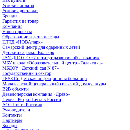
Как купить
Условия оплаты
Условия доставки
Бренды
Гарантия на товар
Компания
Наши проекты
Образование и детские сады
ЦТТД «НОВАпарк»
Самарский центр для одаренных детей
Детский сад мкр. Волгарь
ГАУ ДПО СО «Институт развития образования»
МБУ школа «Образовательный центр «Галактика»
МБДОУ «Детский сад N 87»
Государственный сектор
ГБУЗ Со Детская инфекционная больница
Мочалеевский центральный сельский дом культуры
B2B объекты
Девелоперская компания «Древо»
Первая Ретро Почта в России
АО «Почта России»
Руководители
Контакты
Партнеры
Бренды