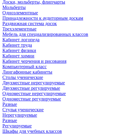
Доски, мольберты, флипчарты
Мольберты
Одноэлементные
Принадлежности к аудиторным доскам
Раздвижная система досок
Трехэлементные
Мебель для специализированных классов
Кабинет логопеда
Кабинет труда
Кабинет физики
Кабинет химии
Кабинет черчения и рисования
Компьютерный класс
Лингафонные кабинеты
Столы ученические
Двухместные нерегулируемые
Двухместные регулируемые
Одноместные нерегулируемые
Одноместные регулируемые
Разные
Стулья ученические
Нерегулируемые
Разные
Регулируемые
Шкафы для учебных классов