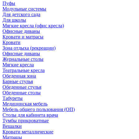
Пуфы
Модульные системы
Для детского сада
Для школы
Мягкие кресла (офис кресла)
Офисные диваны
Кровати и матрасы
Кровати
Зона отдыха (рекреации)
Офисные диваны
Журнальные столы
Мягкие кресла
Театральные кресла
Обеденная зона
Барные стулья
Обеденные стулья
Обеденные столы
Табуреты
Медицинская мебель
Мебель общего пользования (ОП)
Столы для кабинета врача
Тумбы прикроватные
Вешалки
Кровати металлические
Матрацы