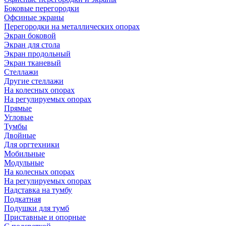
Боковые перегородки
Офсиные экраны
Перегородки на металлических опорах
Экран боковой
Экран для стола
Экран продольный
Экран тканевый
Стеллажи
Другие стеллажи
На колесных опорах
На регулируемых опорах
Прямые
Угловые
Тумбы
Двойные
Для оргтехники
Мобильные
Модульные
На колесных опорах
На регулируемых опорах
Надставка на тумбу
Подкатная
Подушки для тумб
Приставные и опорные