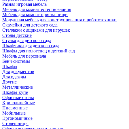
Разная игровая мебель
Мебель для комнат естествознания
Мебель для комнат приема пищи
Модульная мебель для конструирования и робототехники
Скамейки для детского сада
Стеллажи с ящиками для игрушек
Столы детские
Стулья для детского сада
Шкафчики для детского сада
Шкафы для полотенец в детский сад
Мебель для персонала
Бенч-системы
Шкафы
Для документов
Для одежды
Другие
Металлические
Шкафы-купе
Офисные столы
Криволинейные
Письменные
Мобильные
Эргономичные
Столешницы
Офисные перегородки и экраны