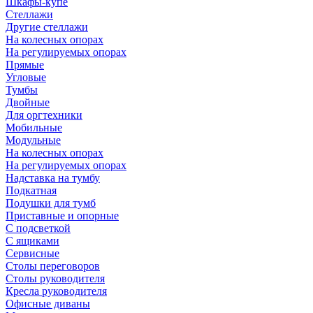
Шкафы-купе
Стеллажи
Другие стеллажи
На колесных опорах
На регулируемых опорах
Прямые
Угловые
Тумбы
Двойные
Для оргтехники
Мобильные
Модульные
На колесных опорах
На регулируемых опорах
Надставка на тумбу
Подкатная
Подушки для тумб
Приставные и опорные
С подсветкой
С ящиками
Сервисные
Столы переговоров
Столы руководителя
Кресла руководителя
Офисные диваны