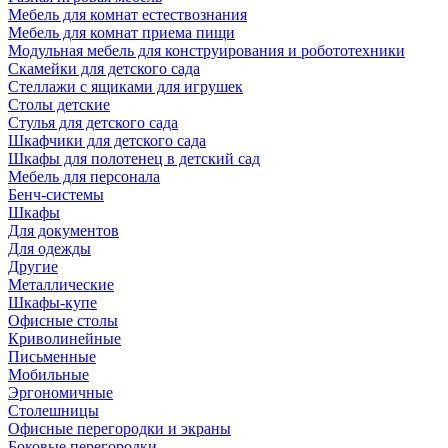
Мебель для комнат естествознания
Мебель для комнат приема пищи
Модульная мебель для конструирования и робототехники
Скамейки для детского сада
Стеллажи с ящиками для игрушек
Столы детские
Стулья для детского сада
Шкафчики для детского сада
Шкафы для полотенец в детский сад
Мебель для персонала
Бенч-системы
Шкафы
Для документов
Для одежды
Другие
Металлические
Шкафы-купе
Офисные столы
Криволинейные
Письменные
Мобильные
Эргономичные
Столешницы
Офисные перегородки и экраны
Боковые перегородки