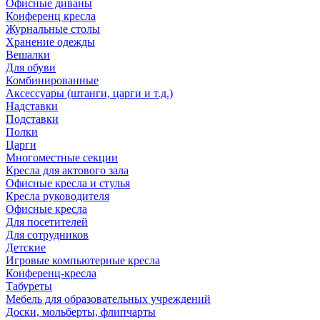
Офисные диваны
Конференц кресла
Журнальные столы
Хранение одежды
Вешалки
Для обуви
Комбинированные
Аксессуары (штанги, царги и т.д.)
Надставки
Подставки
Полки
Царги
Многоместные секции
Кресла для актового зала
Офисные кресла и стулья
Кресла руководителя
Офисные кресла
Для посетителей
Для сотрудников
Детские
Игровые компьютерные кресла
Конференц-кресла
Табуреты
Мебель для образовательных учреждений
Доски, мольберты, флипчарты