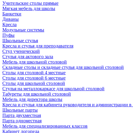
Учительские столы прямые
Мягкая мебель для школы
Банкетки
Диваны
Кресла
Модульные системы
Пуфы
Школьные стулья
Кресла и стулья для преподавателя
Стул ученический
Стулья для актового зала
Мебель для школьной столовой
Складные столы и складные стулья для школьной столовой
Столы для столовой 4 местные
Столы для столовой 6 местные
Столы для школьной столовой
Стулья на металлокаркасе для школьной столовой
Табуреты для школьной столовой
Мебель для директора школы
Кресла и стулья для кабинета руководителя и администрации в
Школьные парты
Парта двухместная
Парта одноместная
Мебель для специализированных классов
Кабинет логопеда