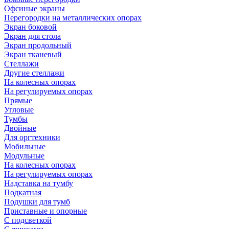
Офсиные экраны
Перегородки на металлических опорах
Экран боковой
Экран для стола
Экран продольный
Экран тканевый
Стеллажи
Другие стеллажи
На колесных опорах
На регулируемых опорах
Прямые
Угловые
Тумбы
Двойные
Для оргтехники
Мобильные
Модульные
На колесных опорах
На регулируемых опорах
Надставка на тумбу
Подкатная
Подушки для тумб
Приставные и опорные
С подсветкой