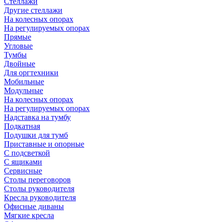
Стеллажи
Другие стеллажи
На колесных опорах
На регулируемых опорах
Прямые
Угловые
Тумбы
Двойные
Для оргтехники
Мобильные
Модульные
На колесных опорах
На регулируемых опорах
Надставка на тумбу
Подкатная
Подушки для тумб
Приставные и опорные
С подсветкой
С ящиками
Сервисные
Столы переговоров
Столы руководителя
Кресла руководителя
Офисные диваны
Мягкие кресла