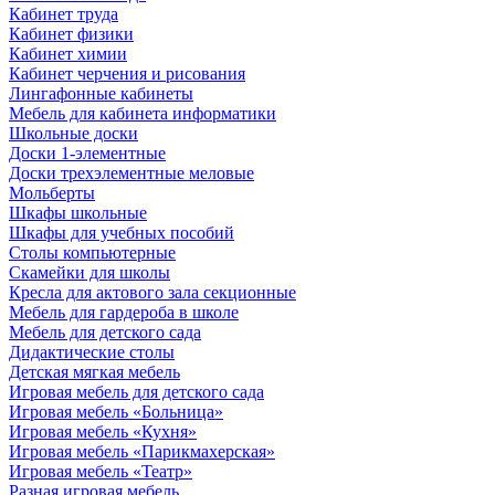
Кабинет труда
Кабинет физики
Кабинет химии
Кабинет черчения и рисования
Лингафонные кабинеты
Мебель для кабинета информатики
Школьные доски
Доски 1-элементные
Доски трехэлементные меловые
Мольберты
Шкафы школьные
Шкафы для учебных пособий
Столы компьютерные
Скамейки для школы
Кресла для актового зала секционные
Мебель для гардероба в школе
Мебель для детского сада
Дидактические столы
Детская мягкая мебель
Игровая мебель для детского сада
Игровая мебель «Больница»
Игровая мебель «Кухня»
Игровая мебель «Парикмахерская»
Игровая мебель «Театр»
Разная игровая мебель