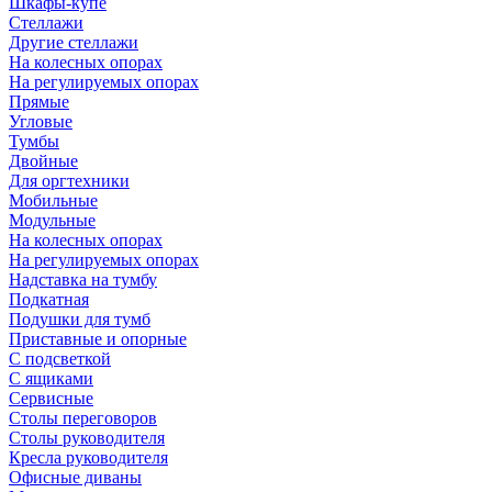
Шкафы-купе
Стеллажи
Другие стеллажи
На колесных опорах
На регулируемых опорах
Прямые
Угловые
Тумбы
Двойные
Для оргтехники
Мобильные
Модульные
На колесных опорах
На регулируемых опорах
Надставка на тумбу
Подкатная
Подушки для тумб
Приставные и опорные
С подсветкой
С ящиками
Сервисные
Столы переговоров
Столы руководителя
Кресла руководителя
Офисные диваны