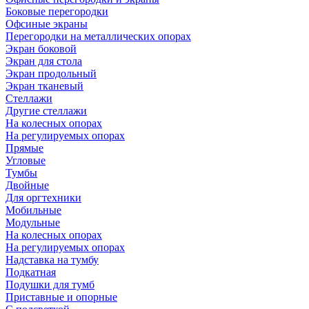
Боковые перегородки
Офсиные экраны
Перегородки на металлических опорах
Экран боковой
Экран для стола
Экран продольный
Экран тканевый
Стеллажи
Другие стеллажи
На колесных опорах
На регулируемых опорах
Прямые
Угловые
Тумбы
Двойные
Для оргтехники
Мобильные
Модульные
На колесных опорах
На регулируемых опорах
Надставка на тумбу
Подкатная
Подушки для тумб
Приставные и опорные