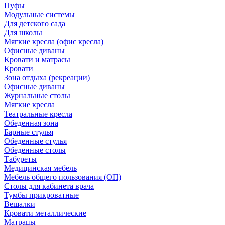
Пуфы
Модульные системы
Для детского сада
Для школы
Мягкие кресла (офис кресла)
Офисные диваны
Кровати и матрасы
Кровати
Зона отдыха (рекреации)
Офисные диваны
Журнальные столы
Мягкие кресла
Театральные кресла
Обеденная зона
Барные стулья
Обеденные стулья
Обеденные столы
Табуреты
Медицинская мебель
Мебель общего пользования (ОП)
Столы для кабинета врача
Тумбы прикроватные
Вешалки
Кровати металлические
Матрацы