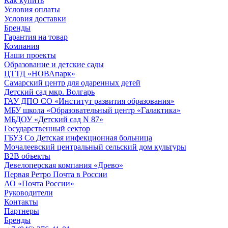
Как купить
Условия оплаты
Условия доставки
Бренды
Гарантия на товар
Компания
Наши проекты
Образование и детские сады
ЦТТД «НОВАпарк»
Самарский центр для одаренных детей
Детский сад мкр. Волгарь
ГАУ ДПО СО «Институт развития образования»
МБУ школа «Образовательный центр «Галактика»
МБДОУ «Детский сад N 87»
Государственный сектор
ГБУЗ Со Детская инфекционная больница
Мочалеевский центральный сельский дом культуры
B2B объекты
Девелоперская компания «Древо»
Первая Ретро Почта в России
АО «Почта России»
Руководители
Контакты
Партнеры
Бренды