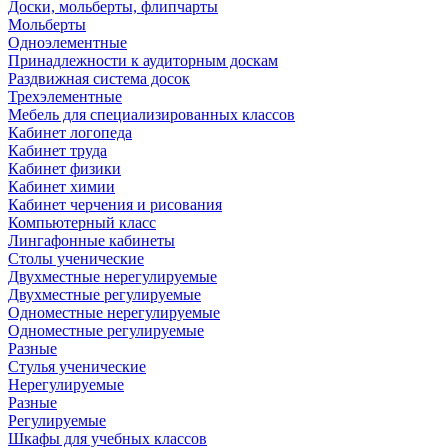
Доски, мольберты, флипчарты
Мольберты
Одноэлементные
Принадлежности к аудиторным доскам
Раздвижная система досок
Трехэлементные
Мебель для специализированных классов
Кабинет логопеда
Кабинет труда
Кабинет физики
Кабинет химии
Кабинет черчения и рисования
Компьютерный класс
Лингафонные кабинеты
Столы ученические
Двухместные нерегулируемые
Двухместные регулируемые
Одноместные нерегулируемые
Одноместные регулируемые
Разные
Стулья ученические
Нерегулируемые
Разные
Регулируемые
Шкафы для учебных классов