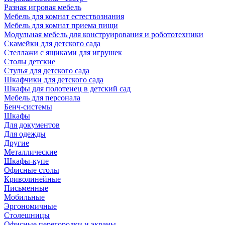
Разная игровая мебель
Мебель для комнат естествознания
Мебель для комнат приема пищи
Модульная мебель для конструирования и робототехники
Скамейки для детского сада
Стеллажи с ящиками для игрушек
Столы детские
Стулья для детского сада
Шкафчики для детского сада
Шкафы для полотенец в детский сад
Мебель для персонала
Бенч-системы
Шкафы
Для документов
Для одежды
Другие
Металлические
Шкафы-купе
Офисные столы
Криволинейные
Письменные
Мобильные
Эргономичные
Столешницы
Офисные перегородки и экраны