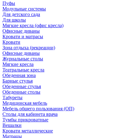
Пуфы
Модульные системы
Для детского сада
Для школы
Мягкие кресла (офис кресла)
Офисные диваны
Кровати и матрасы
Кровати
Зона отдыха (рекреации)
Офисные диваны
Журнальные столы
Мягкие кресла
Театральные кресла
Обеденная зона
Барные стулья
Обеденные стулья
Обеденные столы
Табуреты
Медицинская мебель
Мебель общего пользования (ОП)
Столы для кабинета врача
Тумбы прикроватные
Вешалки
Кровати металлические
Матрацы