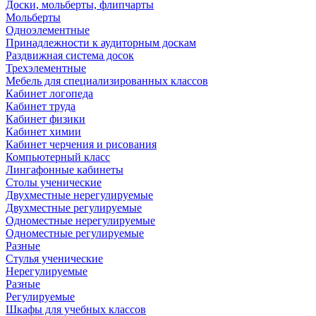
Доски, мольберты, флипчарты
Мольберты
Одноэлементные
Принадлежности к аудиторным доскам
Раздвижная система досок
Трехэлементные
Мебель для специализированных классов
Кабинет логопеда
Кабинет труда
Кабинет физики
Кабинет химии
Кабинет черчения и рисования
Компьютерный класс
Лингафонные кабинеты
Столы ученические
Двухместные нерегулируемые
Двухместные регулируемые
Одноместные нерегулируемые
Одноместные регулируемые
Разные
Стулья ученические
Нерегулируемые
Разные
Регулируемые
Шкафы для учебных классов