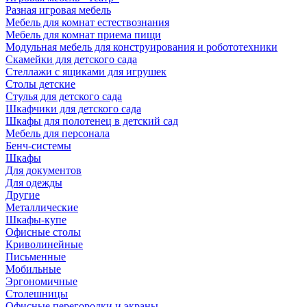
Разная игровая мебель
Мебель для комнат естествознания
Мебель для комнат приема пищи
Модульная мебель для конструирования и робототехники
Скамейки для детского сада
Стеллажи с ящиками для игрушек
Столы детские
Стулья для детского сада
Шкафчики для детского сада
Шкафы для полотенец в детский сад
Мебель для персонала
Бенч-системы
Шкафы
Для документов
Для одежды
Другие
Металлические
Шкафы-купе
Офисные столы
Криволинейные
Письменные
Мобильные
Эргономичные
Столешницы
Офисные перегородки и экраны