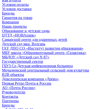
Как купить
Условия оплаты
Условия доставки
Бренды
Гарантия на товар
Компания
Наши проекты
Образование и детские сады
ЦТТД «НОВАпарк»
Самарский центр для одаренных детей
Детский сад мкр. Волгарь
ГАУ ДПО СО «Институт развития образования»
МБУ школа «Образовательный центр «Галактика»
МБДОУ «Детский сад N 87»
Государственный сектор
ГБУЗ Со Детская инфекционная больница
Мочалеевский центральный сельский дом культуры
B2B объекты
Девелоперская компания «Древо»
Первая Ретро Почта в России
АО «Почта России»
Руководители
Контакты
Партнеры
Бренды