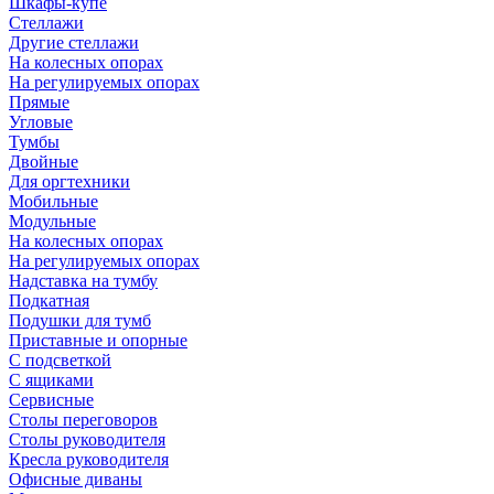
Шкафы-купе
Стеллажи
Другие стеллажи
На колесных опорах
На регулируемых опорах
Прямые
Угловые
Тумбы
Двойные
Для оргтехники
Мобильные
Модульные
На колесных опорах
На регулируемых опорах
Надставка на тумбу
Подкатная
Подушки для тумб
Приставные и опорные
С подсветкой
С ящиками
Сервисные
Столы переговоров
Столы руководителя
Кресла руководителя
Офисные диваны