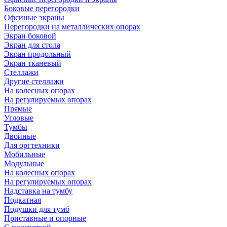
Боковые перегородки
Офсиные экраны
Перегородки на металлических опорах
Экран боковой
Экран для стола
Экран продольный
Экран тканевый
Стеллажи
Другие стеллажи
На колесных опорах
На регулируемых опорах
Прямые
Угловые
Тумбы
Двойные
Для оргтехники
Мобильные
Модульные
На колесных опорах
На регулируемых опорах
Надставка на тумбу
Подкатная
Подушки для тумб
Приставные и опорные