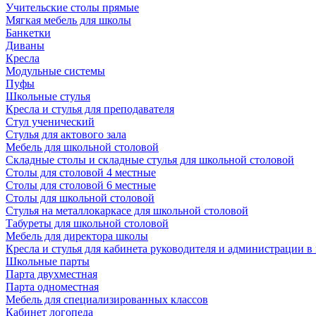
Учительские столы прямые
Мягкая мебель для школы
Банкетки
Диваны
Кресла
Модульные системы
Пуфы
Школьные стулья
Кресла и стулья для преподавателя
Стул ученический
Стулья для актового зала
Мебель для школьной столовой
Складные столы и складные стулья для школьной столовой
Столы для столовой 4 местные
Столы для столовой 6 местные
Столы для школьной столовой
Стулья на металлокаркасе для школьной столовой
Табуреты для школьной столовой
Мебель для директора школы
Кресла и стулья для кабинета руководителя и администрации в
Школьные парты
Парта двухместная
Парта одноместная
Мебель для специализированных классов
Кабинет логопеда