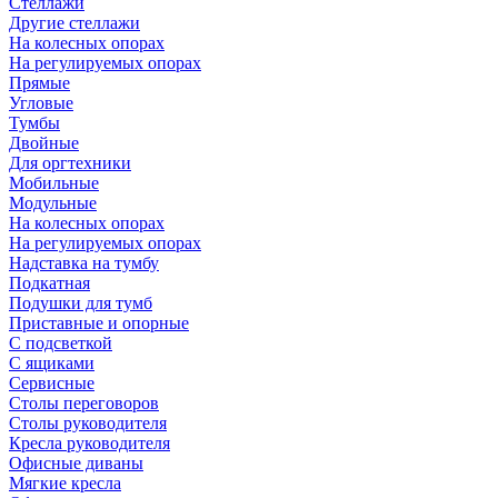
Стеллажи
Другие стеллажи
На колесных опорах
На регулируемых опорах
Прямые
Угловые
Тумбы
Двойные
Для оргтехники
Мобильные
Модульные
На колесных опорах
На регулируемых опорах
Надставка на тумбу
Подкатная
Подушки для тумб
Приставные и опорные
С подсветкой
С ящиками
Сервисные
Столы переговоров
Столы руководителя
Кресла руководителя
Офисные диваны
Мягкие кресла