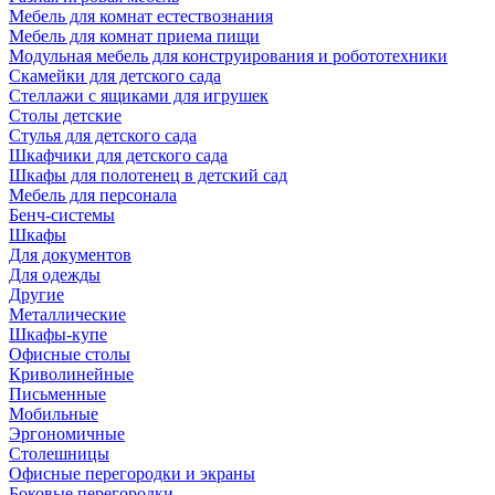
Мебель для комнат естествознания
Мебель для комнат приема пищи
Модульная мебель для конструирования и робототехники
Скамейки для детского сада
Стеллажи с ящиками для игрушек
Столы детские
Стулья для детского сада
Шкафчики для детского сада
Шкафы для полотенец в детский сад
Мебель для персонала
Бенч-системы
Шкафы
Для документов
Для одежды
Другие
Металлические
Шкафы-купе
Офисные столы
Криволинейные
Письменные
Мобильные
Эргономичные
Столешницы
Офисные перегородки и экраны
Боковые перегородки