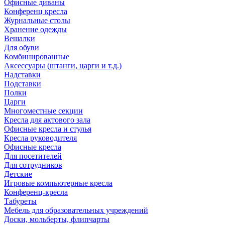
Офисные диваны
Конференц кресла
Журнальные столы
Хранение одежды
Вешалки
Для обуви
Комбинированные
Аксессуары (штанги, царги и т.д.)
Надставки
Подставки
Полки
Царги
Многоместные секции
Кресла для актового зала
Офисные кресла и стулья
Кресла руководителя
Офисные кресла
Для посетителей
Для сотрудников
Детские
Игровые компьютерные кресла
Конференц-кресла
Табуреты
Мебель для образовательных учреждений
Доски, мольберты, флипчарты