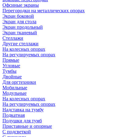
Офсиные экраны
Перегородки на металлических опорах
Экран боковой
Экран для стола
Экран продольный
Экран тканевый
Стеллажи
Другие стеллажи
На колесных опорах
На регулируемых опорах
Прямые
Угловые
Тумбы
Двойные
Для оргтехники
Мобильные
Модульные
На колесных опорах
На регулируемых опорах
Надставка на тумбу
Подкатная
Подушки для тумб
Приставные и опорные
С подсветкой