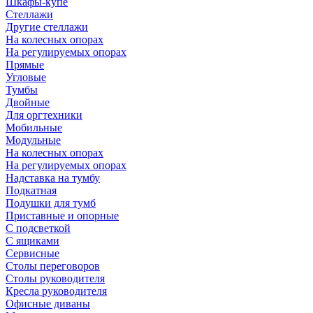
Шкафы-купе
Стеллажи
Другие стеллажи
На колесных опорах
На регулируемых опорах
Прямые
Угловые
Тумбы
Двойные
Для оргтехники
Мобильные
Модульные
На колесных опорах
На регулируемых опорах
Надставка на тумбу
Подкатная
Подушки для тумб
Приставные и опорные
С подсветкой
С ящиками
Сервисные
Столы переговоров
Столы руководителя
Кресла руководителя
Офисные диваны