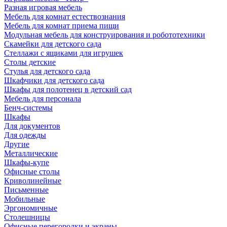
Разная игровая мебель
Мебель для комнат естествознания
Мебель для комнат приема пищи
Модульная мебель для конструирования и робототехники
Скамейки для детского сада
Стеллажи с ящиками для игрушек
Столы детские
Стулья для детского сада
Шкафчики для детского сада
Шкафы для полотенец в детский сад
Мебель для персонала
Бенч-системы
Шкафы
Для документов
Для одежды
Другие
Металлические
Шкафы-купе
Офисные столы
Криволинейные
Письменные
Мобильные
Эргономичные
Столешницы
Офисные перегородки и экраны