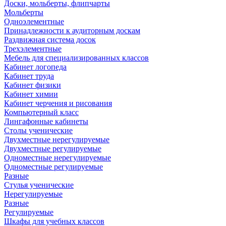
Доски, мольберты, флипчарты
Мольберты
Одноэлементные
Принадлежности к аудиторным доскам
Раздвижная система досок
Трехэлементные
Мебель для специализированных классов
Кабинет логопеда
Кабинет труда
Кабинет физики
Кабинет химии
Кабинет черчения и рисования
Компьютерный класс
Лингафонные кабинеты
Столы ученические
Двухместные нерегулируемые
Двухместные регулируемые
Одноместные нерегулируемые
Одноместные регулируемые
Разные
Стулья ученические
Нерегулируемые
Разные
Регулируемые
Шкафы для учебных классов