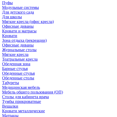
Пуфы
Модульные системы
Для детского сада
Для школы
Мягкие кресла (офис кресла)
Офисные диваны
Кровати и матрасы
Кровати
Зона отдыха (рекреации)
Офисные диваны
Журнальные столы
Мягкие кресла
Театральные кресла
Обеденная зона
Барные стулья
Обеденные стулья
Обеденные столы
Табуреты
Медицинская мебель
Мебель общего пользования (ОП)
Столы для кабинета врача
Тумбы прикроватные
Вешалки
Кровати металлические
Матрацы