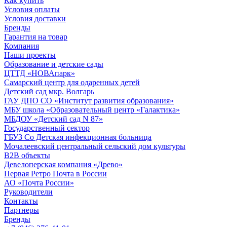
Как купить
Условия оплаты
Условия доставки
Бренды
Гарантия на товар
Компания
Наши проекты
Образование и детские сады
ЦТТД «НОВАпарк»
Самарский центр для одаренных детей
Детский сад мкр. Волгарь
ГАУ ДПО СО «Институт развития образования»
МБУ школа «Образовательный центр «Галактика»
МБДОУ «Детский сад N 87»
Государственный сектор
ГБУЗ Со Детская инфекционная больница
Мочалеевский центральный сельский дом культуры
B2B объекты
Девелоперская компания «Древо»
Первая Ретро Почта в России
АО «Почта России»
Руководители
Контакты
Партнеры
Бренды