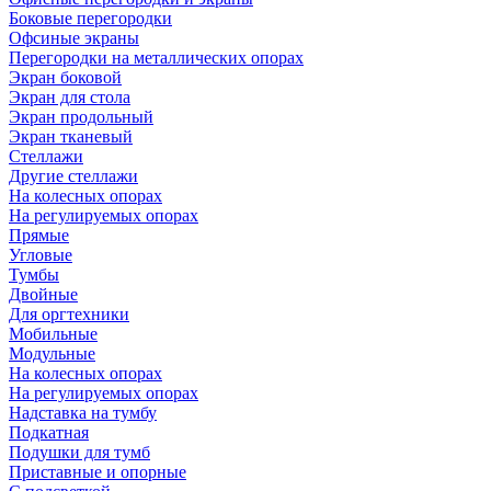
Боковые перегородки
Офсиные экраны
Перегородки на металлических опорах
Экран боковой
Экран для стола
Экран продольный
Экран тканевый
Стеллажи
Другие стеллажи
На колесных опорах
На регулируемых опорах
Прямые
Угловые
Тумбы
Двойные
Для оргтехники
Мобильные
Модульные
На колесных опорах
На регулируемых опорах
Надставка на тумбу
Подкатная
Подушки для тумб
Приставные и опорные