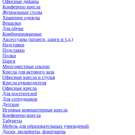
Офисные диваны
Конференц кресла
Журнальные столы
Хранение одежды
Вешалки
Для обуви
Комбинированные
Аксессуары (штанги, царги и т.д.)
Надставки
Подставки
Полки
Царги
Многоместные секции
Кресла для актового зала
Офисные кресла и стулья
Кресла руководителя
Офисные кресла
Для посетителей
Для сотрудников
Детские
Игровые компьютерные кресла
Конференц-кресла
Табуреты
Мебель для образовательных учреждений
Доски, мольберты, флипчарты