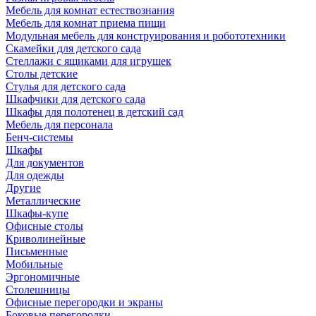
Мебель для комнат естествознания
Мебель для комнат приема пищи
Модульная мебель для конструирования и робототехники
Скамейки для детского сада
Стеллажи с ящиками для игрушек
Столы детские
Стулья для детского сада
Шкафчики для детского сада
Шкафы для полотенец в детский сад
Мебель для персонала
Бенч-системы
Шкафы
Для документов
Для одежды
Другие
Металлические
Шкафы-купе
Офисные столы
Криволинейные
Письменные
Мобильные
Эргономичные
Столешницы
Офисные перегородки и экраны
Боковые перегородки