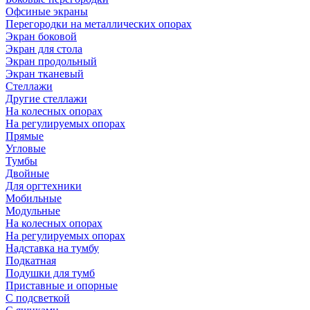
Офсиные экраны
Перегородки на металлических опорах
Экран боковой
Экран для стола
Экран продольный
Экран тканевый
Стеллажи
Другие стеллажи
На колесных опорах
На регулируемых опорах
Прямые
Угловые
Тумбы
Двойные
Для оргтехники
Мобильные
Модульные
На колесных опорах
На регулируемых опорах
Надставка на тумбу
Подкатная
Подушки для тумб
Приставные и опорные
С подсветкой