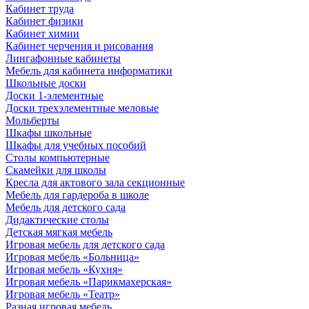
Кабинет труда
Кабинет физики
Кабинет химии
Кабинет черчения и рисования
Лингафонные кабинеты
Мебель для кабинета информатики
Школьные доски
Доски 1-элементные
Доски трехэлементные меловые
Мольберты
Шкафы школьные
Шкафы для учебных пособий
Столы компьютерные
Скамейки для школы
Кресла для актового зала секционные
Мебель для гардероба в школе
Мебель для детского сада
Дидактические столы
Детская мягкая мебель
Игровая мебель для детского сада
Игровая мебель «Больница»
Игровая мебель «Кухня»
Игровая мебель «Парикмахерская»
Игровая мебель «Театр»
Разная игровая мебель