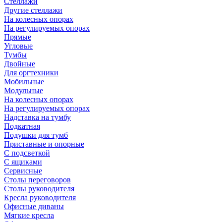
Стеллажи
Другие стеллажи
На колесных опорах
На регулируемых опорах
Прямые
Угловые
Тумбы
Двойные
Для оргтехники
Мобильные
Модульные
На колесных опорах
На регулируемых опорах
Надставка на тумбу
Подкатная
Подушки для тумб
Приставные и опорные
С подсветкой
С ящиками
Сервисные
Столы переговоров
Столы руководителя
Кресла руководителя
Офисные диваны
Мягкие кресла