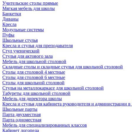
Учительские столы прямые
Мягкая мебель для школы
Банкетки
Диваны
Кресла
Модульные системы
Пуфы
Школьные стулья
Кресла и стулья для преподавателя
Стул ученический
Стулья для актового зала
Мебель для школьной столовой
Складные столы и складные стулья для школьной столовой
Столы для столовой 4 местные
Столы для столовой 6 местные
Столы для школьной столовой
Стулья на металлокаркасе для школьной столовой
Табуреты для школьной столовой
Мебель для директора школы
Кресла и стулья для кабинета руководителя и администрации в
Школьные парты
Парта двухместная
Парта одноместная
Мебель для специализированных классов
Кабинет логопеда