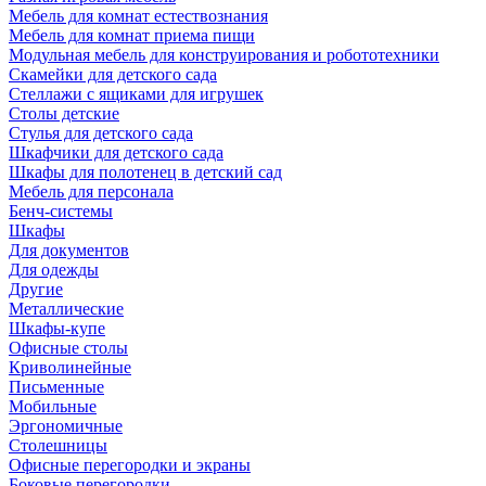
Мебель для комнат естествознания
Мебель для комнат приема пищи
Модульная мебель для конструирования и робототехники
Скамейки для детского сада
Стеллажи с ящиками для игрушек
Столы детские
Стулья для детского сада
Шкафчики для детского сада
Шкафы для полотенец в детский сад
Мебель для персонала
Бенч-системы
Шкафы
Для документов
Для одежды
Другие
Металлические
Шкафы-купе
Офисные столы
Криволинейные
Письменные
Мобильные
Эргономичные
Столешницы
Офисные перегородки и экраны
Боковые перегородки