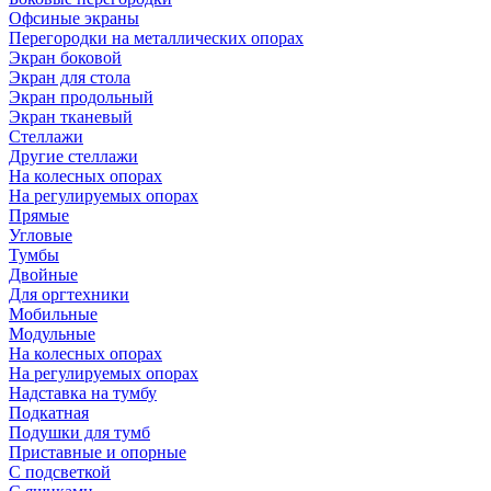
Офсиные экраны
Перегородки на металлических опорах
Экран боковой
Экран для стола
Экран продольный
Экран тканевый
Стеллажи
Другие стеллажи
На колесных опорах
На регулируемых опорах
Прямые
Угловые
Тумбы
Двойные
Для оргтехники
Мобильные
Модульные
На колесных опорах
На регулируемых опорах
Надставка на тумбу
Подкатная
Подушки для тумб
Приставные и опорные
С подсветкой