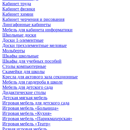
Кабинет труда
Кабинет физики
Кабинет химии
Кабинет черчения и рисования
Лингафонные кабинеты
Мебель для кабинета информатики
Школьные доски
Доски 1-элементные
Доски трехэлементные меловые
Мольберты
Шкафы школьные
Шкафы для учебных пособий
Столы компьютерные
Скамейки для школы
Кресла для актового зала секционные
Мебель для гардероба в школе
Мебель для детского сада
Дидактические столы
Детская мягкая мебель
Игровая мебель для детского сада
Игровая мебель «Больница»
Игровая мебель «Кухня»
Игровая мебель «Парикмахерская»
Игровая мебель «Театр»
Разная игровая мебель