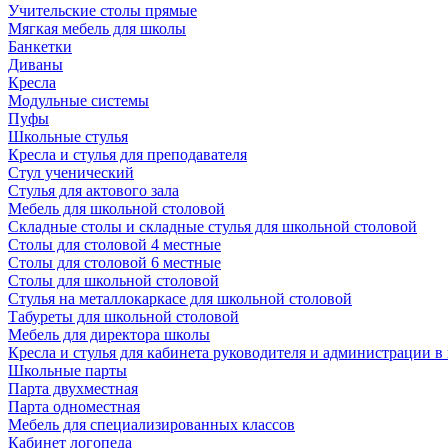
Учительские столы прямые
Мягкая мебель для школы
Банкетки
Диваны
Кресла
Модульные системы
Пуфы
Школьные стулья
Кресла и стулья для преподавателя
Стул ученический
Стулья для актового зала
Мебель для школьной столовой
Складные столы и складные стулья для школьной столовой
Столы для столовой 4 местные
Столы для столовой 6 местные
Столы для школьной столовой
Стулья на металлокаркасе для школьной столовой
Табуреты для школьной столовой
Мебель для директора школы
Кресла и стулья для кабинета руководителя и администрации в
Школьные парты
Парта двухместная
Парта одноместная
Мебель для специализированных классов
Кабинет логопеда