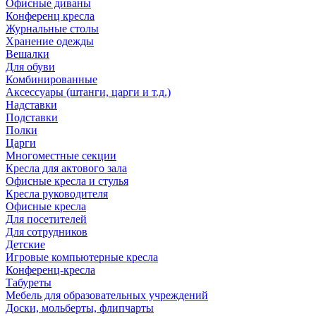
Офисные диваны
Конференц кресла
Журнальные столы
Хранение одежды
Вешалки
Для обуви
Комбинированные
Аксессуары (штанги, царги и т.д.)
Надставки
Подставки
Полки
Царги
Многоместные секции
Кресла для актового зала
Офисные кресла и стулья
Кресла руководителя
Офисные кресла
Для посетителей
Для сотрудников
Детские
Игровые компьютерные кресла
Конференц-кресла
Табуреты
Мебель для образовательных учреждений
Доски, мольберты, флипчарты