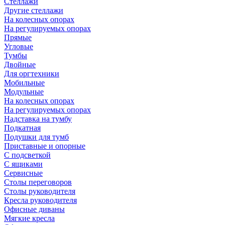
Стеллажи
Другие стеллажи
На колесных опорах
На регулируемых опорах
Прямые
Угловые
Тумбы
Двойные
Для оргтехники
Мобильные
Модульные
На колесных опорах
На регулируемых опорах
Надставка на тумбу
Подкатная
Подушки для тумб
Приставные и опорные
С подсветкой
С ящиками
Сервисные
Столы переговоров
Столы руководителя
Кресла руководителя
Офисные диваны
Мягкие кресла