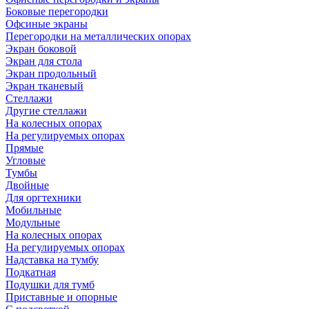
Боковые перегородки
Офсиные экраны
Перегородки на металлических опорах
Экран боковой
Экран для стола
Экран продольный
Экран тканевый
Стеллажи
Другие стеллажи
На колесных опорах
На регулируемых опорах
Прямые
Угловые
Тумбы
Двойные
Для оргтехники
Мобильные
Модульные
На колесных опорах
На регулируемых опорах
Надставка на тумбу
Подкатная
Подушки для тумб
Приставные и опорные