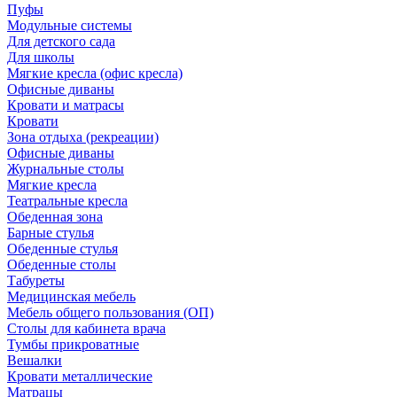
Пуфы
Модульные системы
Для детского сада
Для школы
Мягкие кресла (офис кресла)
Офисные диваны
Кровати и матрасы
Кровати
Зона отдыха (рекреации)
Офисные диваны
Журнальные столы
Мягкие кресла
Театральные кресла
Обеденная зона
Барные стулья
Обеденные стулья
Обеденные столы
Табуреты
Медицинская мебель
Мебель общего пользования (ОП)
Столы для кабинета врача
Тумбы прикроватные
Вешалки
Кровати металлические
Матрацы