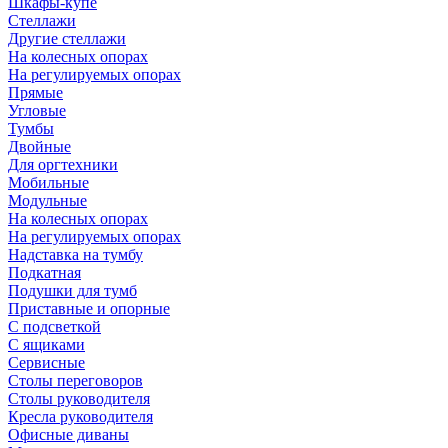
Шкафы-купе
Стеллажи
Другие стеллажи
На колесных опорах
На регулируемых опорах
Прямые
Угловые
Тумбы
Двойные
Для оргтехники
Мобильные
Модульные
На колесных опорах
На регулируемых опорах
Надставка на тумбу
Подкатная
Подушки для тумб
Приставные и опорные
С подсветкой
С ящиками
Сервисные
Столы переговоров
Столы руководителя
Кресла руководителя
Офисные диваны