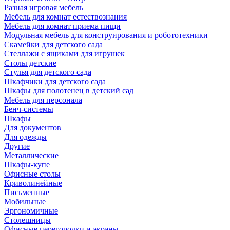
Разная игровая мебель
Мебель для комнат естествознания
Мебель для комнат приема пищи
Модульная мебель для конструирования и робототехники
Скамейки для детского сада
Стеллажи с ящиками для игрушек
Столы детские
Стулья для детского сада
Шкафчики для детского сада
Шкафы для полотенец в детский сад
Мебель для персонала
Бенч-системы
Шкафы
Для документов
Для одежды
Другие
Металлические
Шкафы-купе
Офисные столы
Криволинейные
Письменные
Мобильные
Эргономичные
Столешницы
Офисные перегородки и экраны