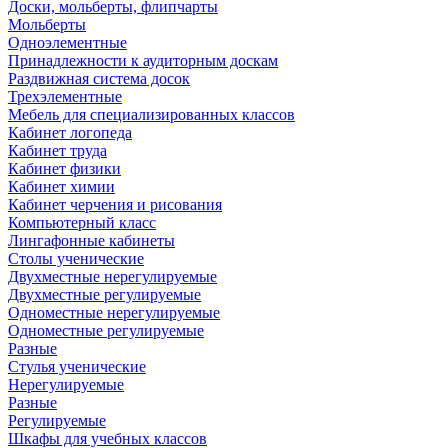
Доски, мольберты, флипчарты
Мольберты
Одноэлементные
Принадлежности к аудиторным доскам
Раздвижная система досок
Трехэлементные
Мебель для специализированных классов
Кабинет логопеда
Кабинет труда
Кабинет физики
Кабинет химии
Кабинет черчения и рисования
Компьютерный класс
Лингафонные кабинеты
Столы ученические
Двухместные нерегулируемые
Двухместные регулируемые
Одноместные нерегулируемые
Одноместные регулируемые
Разные
Стулья ученические
Нерегулируемые
Разные
Регулируемые
Шкафы для учебных классов