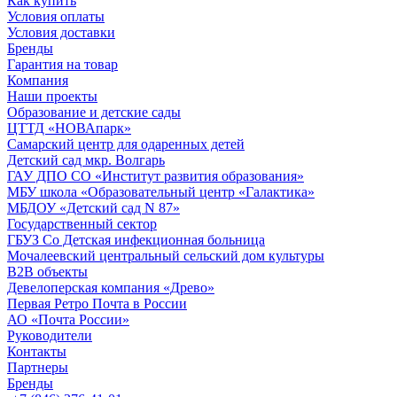
Как купить
Условия оплаты
Условия доставки
Бренды
Гарантия на товар
Компания
Наши проекты
Образование и детские сады
ЦТТД «НОВАпарк»
Самарский центр для одаренных детей
Детский сад мкр. Волгарь
ГАУ ДПО СО «Институт развития образования»
МБУ школа «Образовательный центр «Галактика»
МБДОУ «Детский сад N 87»
Государственный сектор
ГБУЗ Со Детская инфекционная больница
Мочалеевский центральный сельский дом культуры
B2B объекты
Девелоперская компания «Древо»
Первая Ретро Почта в России
АО «Почта России»
Руководители
Контакты
Партнеры
Бренды