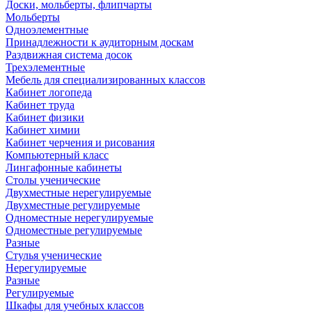
Доски, мольберты, флипчарты
Мольберты
Одноэлементные
Принадлежности к аудиторным доскам
Раздвижная система досок
Трехэлементные
Мебель для специализированных классов
Кабинет логопеда
Кабинет труда
Кабинет физики
Кабинет химии
Кабинет черчения и рисования
Компьютерный класс
Лингафонные кабинеты
Столы ученические
Двухместные нерегулируемые
Двухместные регулируемые
Одноместные нерегулируемые
Одноместные регулируемые
Разные
Стулья ученические
Нерегулируемые
Разные
Регулируемые
Шкафы для учебных классов