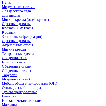
Пуфы
Модульные системы
Для детского сада
Для школы
Мягкие кресла (офис кресла)
Офисные диваны
Кровати и матрасы
Кровати
Зона отдыха (рекреации)
Офисные диваны
Журнальные столы
Мягкие кресла
Театральные кресла
Обеденная зона
Барные стулья
Обеденные стулья
Обеденные столы
Табуреты
Медицинская мебель
Мебель общего пользования (ОП)
Столы для кабинета врача
Тумбы прикроватные
Вешалки
Кровати металлические
Матрацы