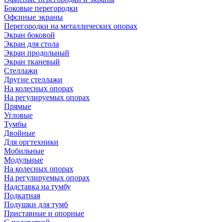
Боковые перегородки
Офсиные экраны
Перегородки на металлических опорах
Экран боковой
Экран для стола
Экран продольный
Экран тканевый
Стеллажи
Другие стеллажи
На колесных опорах
На регулируемых опорах
Прямые
Угловые
Тумбы
Двойные
Для оргтехники
Мобильные
Модульные
На колесных опорах
На регулируемых опорах
Надставка на тумбу
Подкатная
Подушки для тумб
Приставные и опорные