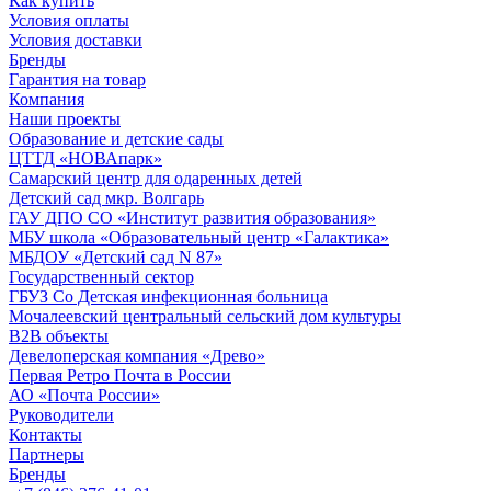
Как купить
Условия оплаты
Условия доставки
Бренды
Гарантия на товар
Компания
Наши проекты
Образование и детские сады
ЦТТД «НОВАпарк»
Самарский центр для одаренных детей
Детский сад мкр. Волгарь
ГАУ ДПО СО «Институт развития образования»
МБУ школа «Образовательный центр «Галактика»
МБДОУ «Детский сад N 87»
Государственный сектор
ГБУЗ Со Детская инфекционная больница
Мочалеевский центральный сельский дом культуры
B2B объекты
Девелоперская компания «Древо»
Первая Ретро Почта в России
АО «Почта России»
Руководители
Контакты
Партнеры
Бренды