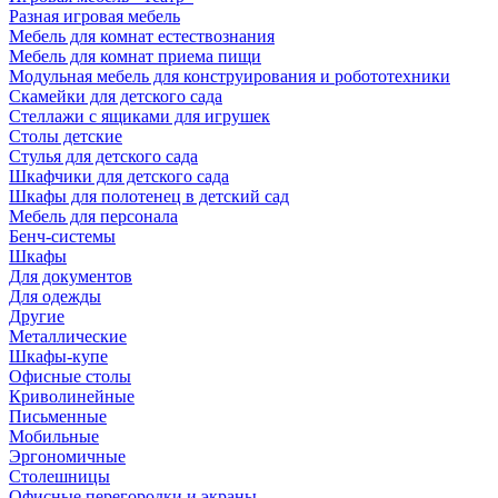
Разная игровая мебель
Мебель для комнат естествознания
Мебель для комнат приема пищи
Модульная мебель для конструирования и робототехники
Скамейки для детского сада
Стеллажи с ящиками для игрушек
Столы детские
Стулья для детского сада
Шкафчики для детского сада
Шкафы для полотенец в детский сад
Мебель для персонала
Бенч-системы
Шкафы
Для документов
Для одежды
Другие
Металлические
Шкафы-купе
Офисные столы
Криволинейные
Письменные
Мобильные
Эргономичные
Столешницы
Офисные перегородки и экраны