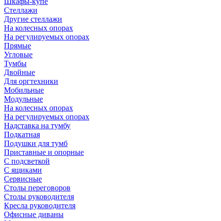
Шкафы-купе
Стеллажи
Другие стеллажи
На колесных опорах
На регулируемых опорах
Прямые
Угловые
Тумбы
Двойные
Для оргтехники
Мобильные
Модульные
На колесных опорах
На регулируемых опорах
Надставка на тумбу
Подкатная
Подушки для тумб
Приставные и опорные
С подсветкой
С ящиками
Сервисные
Столы переговоров
Столы руководителя
Кресла руководителя
Офисные диваны