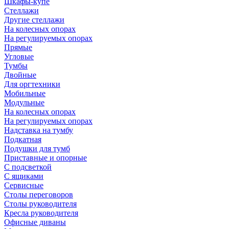
Шкафы-купе
Стеллажи
Другие стеллажи
На колесных опорах
На регулируемых опорах
Прямые
Угловые
Тумбы
Двойные
Для оргтехники
Мобильные
Модульные
На колесных опорах
На регулируемых опорах
Надставка на тумбу
Подкатная
Подушки для тумб
Приставные и опорные
С подсветкой
С ящиками
Сервисные
Столы переговоров
Столы руководителя
Кресла руководителя
Офисные диваны