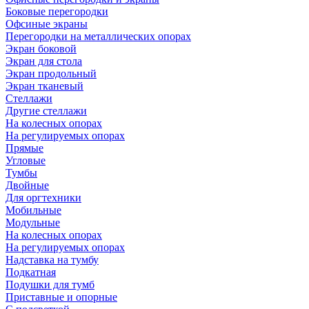
Боковые перегородки
Офсиные экраны
Перегородки на металлических опорах
Экран боковой
Экран для стола
Экран продольный
Экран тканевый
Стеллажи
Другие стеллажи
На колесных опорах
На регулируемых опорах
Прямые
Угловые
Тумбы
Двойные
Для оргтехники
Мобильные
Модульные
На колесных опорах
На регулируемых опорах
Надставка на тумбу
Подкатная
Подушки для тумб
Приставные и опорные