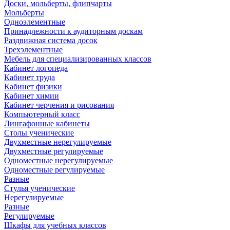
Доски, мольберты, флипчарты
Мольберты
Одноэлементные
Принадлежности к аудиторным доскам
Раздвижная система досок
Трехэлементные
Мебель для специализированных классов
Кабинет логопеда
Кабинет труда
Кабинет физики
Кабинет химии
Кабинет черчения и рисования
Компьютерный класс
Лингафонные кабинеты
Столы ученические
Двухместные нерегулируемые
Двухместные регулируемые
Одноместные нерегулируемые
Одноместные регулируемые
Разные
Стулья ученические
Нерегулируемые
Разные
Регулируемые
Шкафы для учебных классов