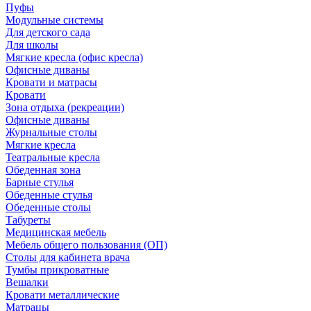
Пуфы
Модульные системы
Для детского сада
Для школы
Мягкие кресла (офис кресла)
Офисные диваны
Кровати и матрасы
Кровати
Зона отдыха (рекреации)
Офисные диваны
Журнальные столы
Мягкие кресла
Театральные кресла
Обеденная зона
Барные стулья
Обеденные стулья
Обеденные столы
Табуреты
Медицинская мебель
Мебель общего пользования (ОП)
Столы для кабинета врача
Тумбы прикроватные
Вешалки
Кровати металлические
Матрацы