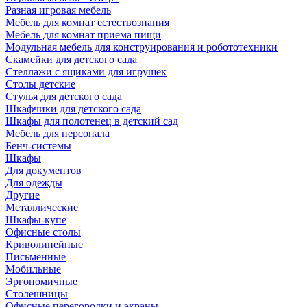
Разная игровая мебель
Мебель для комнат естествознания
Мебель для комнат приема пищи
Модульная мебель для конструирования и робототехники
Скамейки для детского сада
Стеллажи с ящиками для игрушек
Столы детские
Стулья для детского сада
Шкафчики для детского сада
Шкафы для полотенец в детский сад
Мебель для персонала
Бенч-системы
Шкафы
Для документов
Для одежды
Другие
Металлические
Шкафы-купе
Офисные столы
Криволинейные
Письменные
Мобильные
Эргономичные
Столешницы
Офисные перегородки и экраны