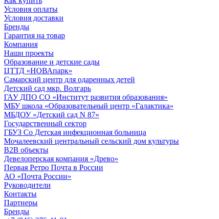
Как купить
Условия оплаты
Условия доставки
Бренды
Гарантия на товар
Компания
Наши проекты
Образование и детские сады
ЦТТД «НОВАпарк»
Самарский центр для одаренных детей
Детский сад мкр. Волгарь
ГАУ ДПО СО «Институт развития образования»
МБУ школа «Образовательный центр «Галактика»
МБДОУ «Детский сад N 87»
Государственный сектор
ГБУЗ Со Детская инфекционная больница
Мочалеевский центральный сельский дом культуры
B2B объекты
Девелоперская компания «Древо»
Первая Ретро Почта в России
АО «Почта России»
Руководители
Контакты
Партнеры
Бренды