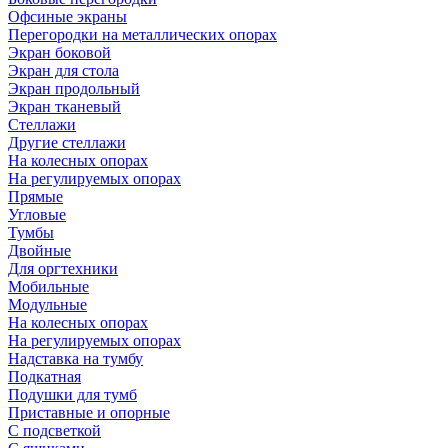
Офсиные экраны
Перегородки на металлических опорах
Экран боковой
Экран для стола
Экран продольный
Экран тканевый
Стеллажи
Другие стеллажи
На колесных опорах
На регулируемых опорах
Прямые
Угловые
Тумбы
Двойные
Для оргтехники
Мобильные
Модульные
На колесных опорах
На регулируемых опорах
Надставка на тумбу
Подкатная
Подушки для тумб
Приставные и опорные
С подсветкой