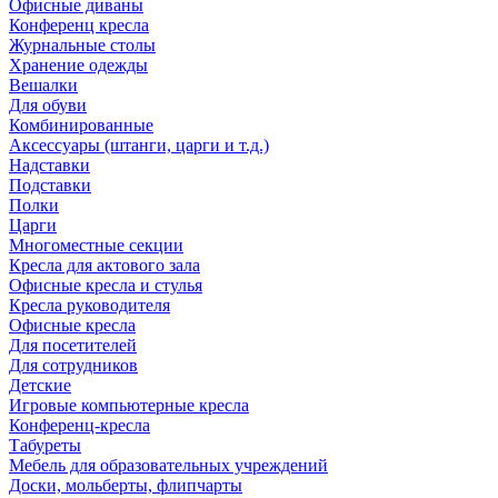
Офисные диваны
Конференц кресла
Журнальные столы
Хранение одежды
Вешалки
Для обуви
Комбинированные
Аксессуары (штанги, царги и т.д.)
Надставки
Подставки
Полки
Царги
Многоместные секции
Кресла для актового зала
Офисные кресла и стулья
Кресла руководителя
Офисные кресла
Для посетителей
Для сотрудников
Детские
Игровые компьютерные кресла
Конференц-кресла
Табуреты
Мебель для образовательных учреждений
Доски, мольберты, флипчарты