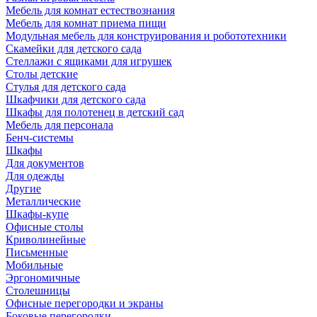
Мебель для комнат естествознания
Мебель для комнат приема пищи
Модульная мебель для конструирования и робототехники
Скамейки для детского сада
Стеллажи с ящиками для игрушек
Столы детские
Стулья для детского сада
Шкафчики для детского сада
Шкафы для полотенец в детский сад
Мебель для персонала
Бенч-системы
Шкафы
Для документов
Для одежды
Другие
Металлические
Шкафы-купе
Офисные столы
Криволинейные
Письменные
Мобильные
Эргономичные
Столешницы
Офисные перегородки и экраны
Боковые перегородки