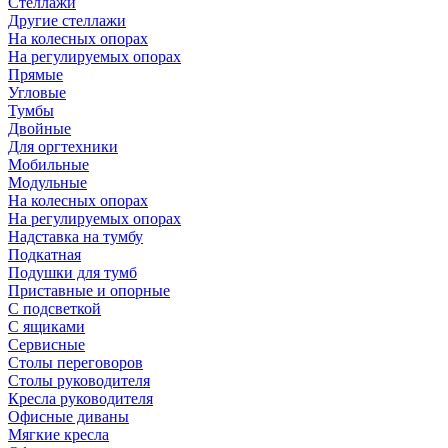
Стеллажи
Другие стеллажи
На колесных опорах
На регулируемых опорах
Прямые
Угловые
Тумбы
Двойные
Для оргтехники
Мобильные
Модульные
На колесных опорах
На регулируемых опорах
Надставка на тумбу
Подкатная
Подушки для тумб
Приставные и опорные
С подсветкой
С ящиками
Сервисные
Столы переговоров
Столы руководителя
Кресла руководителя
Офисные диваны
Мягкие кресла