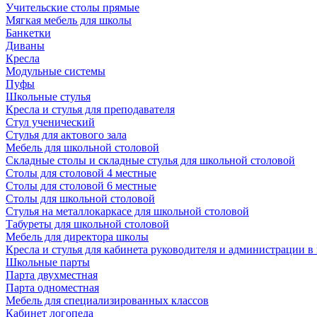
Учительские столы прямые
Мягкая мебель для школы
Банкетки
Диваны
Кресла
Модульные системы
Пуфы
Школьные стулья
Кресла и стулья для преподавателя
Стул ученический
Стулья для актового зала
Мебель для школьной столовой
Складные столы и складные стулья для школьной столовой
Столы для столовой 4 местные
Столы для столовой 6 местные
Столы для школьной столовой
Стулья на металлокаркасе для школьной столовой
Табуреты для школьной столовой
Мебель для директора школы
Кресла и стулья для кабинета руководителя и администрации в
Школьные парты
Парта двухместная
Парта одноместная
Мебель для специализированных классов
Кабинет логопеда