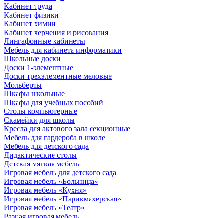
Кабинет труда
Кабинет физики
Кабинет химии
Кабинет черчения и рисования
Лингафонные кабинеты
Мебель для кабинета информатики
Школьные доски
Доски 1-элементные
Доски трехэлементные меловые
Мольберты
Шкафы школьные
Шкафы для учебных пособий
Столы компьютерные
Скамейки для школы
Кресла для актового зала секционные
Мебель для гардероба в школе
Мебель для детского сада
Дидактические столы
Детская мягкая мебель
Игровая мебель для детского сада
Игровая мебель «Больница»
Игровая мебель «Кухня»
Игровая мебель «Парикмахерская»
Игровая мебель «Театр»
Разная игровая мебель