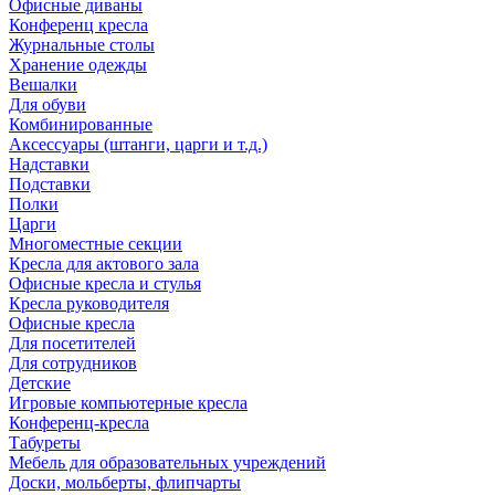
Офисные диваны
Конференц кресла
Журнальные столы
Хранение одежды
Вешалки
Для обуви
Комбинированные
Аксессуары (штанги, царги и т.д.)
Надставки
Подставки
Полки
Царги
Многоместные секции
Кресла для актового зала
Офисные кресла и стулья
Кресла руководителя
Офисные кресла
Для посетителей
Для сотрудников
Детские
Игровые компьютерные кресла
Конференц-кресла
Табуреты
Мебель для образовательных учреждений
Доски, мольберты, флипчарты