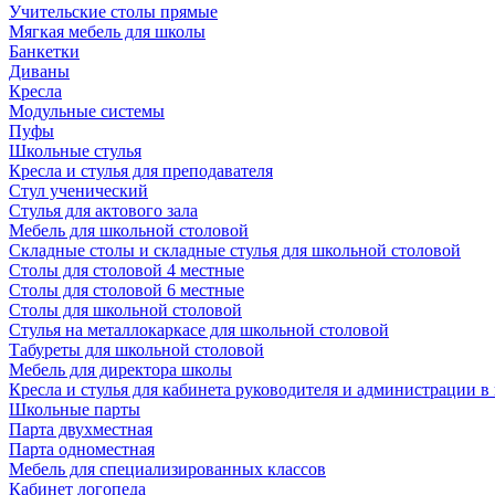
Учительские столы прямые
Мягкая мебель для школы
Банкетки
Диваны
Кресла
Модульные системы
Пуфы
Школьные стулья
Кресла и стулья для преподавателя
Стул ученический
Стулья для актового зала
Мебель для школьной столовой
Складные столы и складные стулья для школьной столовой
Столы для столовой 4 местные
Столы для столовой 6 местные
Столы для школьной столовой
Стулья на металлокаркасе для школьной столовой
Табуреты для школьной столовой
Мебель для директора школы
Кресла и стулья для кабинета руководителя и администрации в
Школьные парты
Парта двухместная
Парта одноместная
Мебель для специализированных классов
Кабинет логопеда