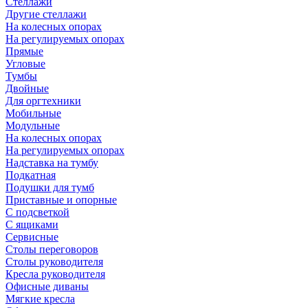
Стеллажи
Другие стеллажи
На колесных опорах
На регулируемых опорах
Прямые
Угловые
Тумбы
Двойные
Для оргтехники
Мобильные
Модульные
На колесных опорах
На регулируемых опорах
Надставка на тумбу
Подкатная
Подушки для тумб
Приставные и опорные
С подсветкой
С ящиками
Сервисные
Столы переговоров
Столы руководителя
Кресла руководителя
Офисные диваны
Мягкие кресла