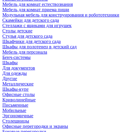
Мебель для комнат естествознания
Мебель для комнат приема пищи
Модульная мебель для конструирования и робототехники
Скамейки для детского сада
Стеллажи с ящиками для игрушек
Столы детские
Стулья для детского сада
Шкафчики для детского сада
Шкафы для полотенец в детский сад
Мебель для персонала
Бенч-системы
Шкафы
Для документов
Для одежды
Другие
Металлические
Шкафы-купе
Офисные столы
Криволинейные
Письменные
Мобильные
Эргономичные
Столешницы
Офисные перегородки и экраны
Боковые перегородки