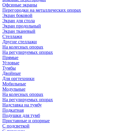
Офсиные экраны
Перегородки на металлических опорах
Экран боковой
Экран для стола
Экран продольный
Экран тканевый
Стеллажи
Другие стеллажи
На колесных опорах
На регулируемых опорах
Прямые
Угловые
Тумбы
Двойные
Для оргтехники
Мобильные
Модульные
На колесных опорах
На регулируемых опорах
Надставка на тумбу
Подкатная
Подушки для тумб
Приставные и опорные
С подсветкой