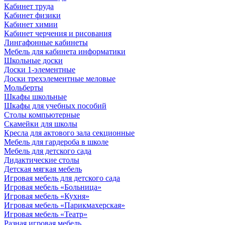
Кабинет труда
Кабинет физики
Кабинет химии
Кабинет черчения и рисования
Лингафонные кабинеты
Мебель для кабинета информатики
Школьные доски
Доски 1-элементные
Доски трехэлементные меловые
Мольберты
Шкафы школьные
Шкафы для учебных пособий
Столы компьютерные
Скамейки для школы
Кресла для актового зала секционные
Мебель для гардероба в школе
Мебель для детского сада
Дидактические столы
Детская мягкая мебель
Игровая мебель для детского сада
Игровая мебель «Больница»
Игровая мебель «Кухня»
Игровая мебель «Парикмахерская»
Игровая мебель «Театр»
Разная игровая мебель