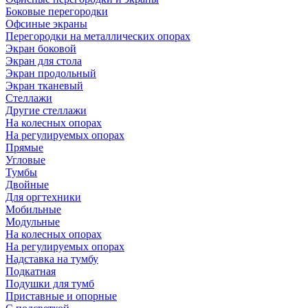
Боковые перегородки
Офсиные экраны
Перегородки на металлических опорах
Экран боковой
Экран для стола
Экран продольный
Экран тканевый
Стеллажи
Другие стеллажи
На колесных опорах
На регулируемых опорах
Прямые
Угловые
Тумбы
Двойные
Для оргтехники
Мобильные
Модульные
На колесных опорах
На регулируемых опорах
Надставка на тумбу
Подкатная
Подушки для тумб
Приставные и опорные