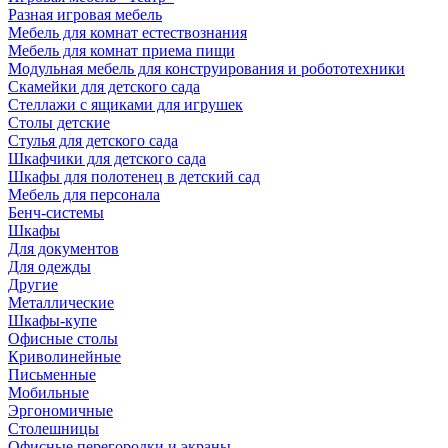
Разная игровая мебель
Мебель для комнат естествознания
Мебель для комнат приема пищи
Модульная мебель для конструирования и робототехники
Скамейки для детского сада
Стеллажи с ящиками для игрушек
Столы детские
Стулья для детского сада
Шкафчики для детского сада
Шкафы для полотенец в детский сад
Мебель для персонала
Бенч-системы
Шкафы
Для документов
Для одежды
Другие
Металлические
Шкафы-купе
Офисные столы
Криволинейные
Письменные
Мобильные
Эргономичные
Столешницы
Офисные перегородки и экраны