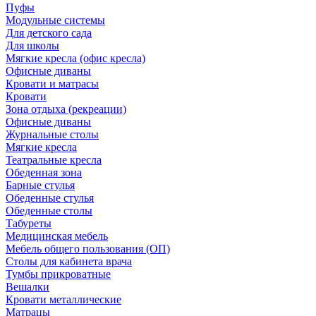
Пуфы
Модульные системы
Для детского сада
Для школы
Мягкие кресла (офис кресла)
Офисные диваны
Кровати и матрасы
Кровати
Зона отдыха (рекреации)
Офисные диваны
Журнальные столы
Мягкие кресла
Театральные кресла
Обеденная зона
Барные стулья
Обеденные стулья
Обеденные столы
Табуреты
Медицинская мебель
Мебель общего пользования (ОП)
Столы для кабинета врача
Тумбы прикроватные
Вешалки
Кровати металлические
Матрацы