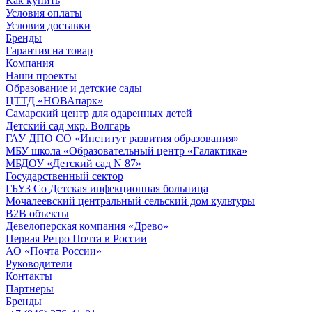
Как купить
Условия оплаты
Условия доставки
Бренды
Гарантия на товар
Компания
Наши проекты
Образование и детские сады
ЦТТД «НОВАпарк»
Самарский центр для одаренных детей
Детский сад мкр. Волгарь
ГАУ ДПО СО «Институт развития образования»
МБУ школа «Образовательный центр «Галактика»
МБДОУ «Детский сад N 87»
Государственный сектор
ГБУЗ Со Детская инфекционная больница
Мочалеевский центральный сельский дом культуры
B2B объекты
Девелоперская компания «Древо»
Первая Ретро Почта в России
АО «Почта России»
Руководители
Контакты
Партнеры
Бренды