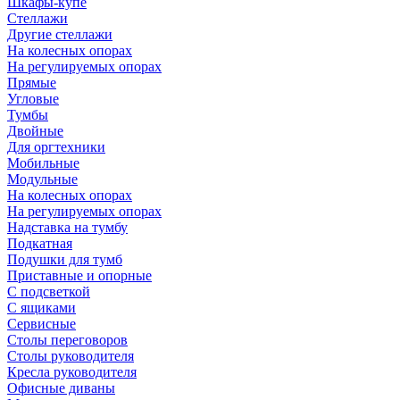
Шкафы-купе
Стеллажи
Другие стеллажи
На колесных опорах
На регулируемых опорах
Прямые
Угловые
Тумбы
Двойные
Для оргтехники
Мобильные
Модульные
На колесных опорах
На регулируемых опорах
Надставка на тумбу
Подкатная
Подушки для тумб
Приставные и опорные
С подсветкой
С ящиками
Сервисные
Столы переговоров
Столы руководителя
Кресла руководителя
Офисные диваны