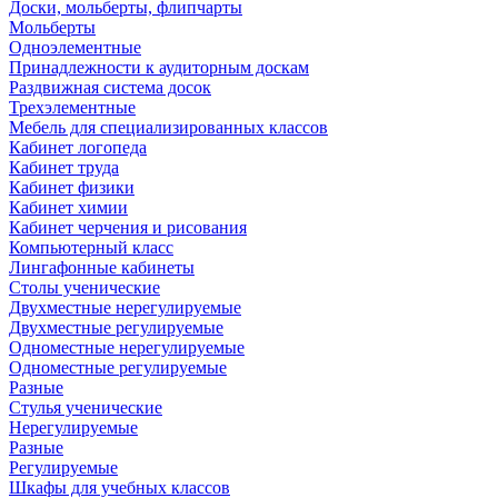
Доски, мольберты, флипчарты
Мольберты
Одноэлементные
Принадлежности к аудиторным доскам
Раздвижная система досок
Трехэлементные
Мебель для специализированных классов
Кабинет логопеда
Кабинет труда
Кабинет физики
Кабинет химии
Кабинет черчения и рисования
Компьютерный класс
Лингафонные кабинеты
Столы ученические
Двухместные нерегулируемые
Двухместные регулируемые
Одноместные нерегулируемые
Одноместные регулируемые
Разные
Стулья ученические
Нерегулируемые
Разные
Регулируемые
Шкафы для учебных классов