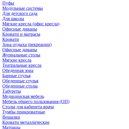
Пуфы
Модульные системы
Для детского сада
Для школы
Мягкие кресла (офис кресла)
Офисные диваны
Кровати и матрасы
Кровати
Зона отдыха (рекреации)
Офисные диваны
Журнальные столы
Мягкие кресла
Театральные кресла
Обеденная зона
Барные стулья
Обеденные стулья
Обеденные столы
Табуреты
Медицинская мебель
Мебель общего пользования (ОП)
Столы для кабинета врача
Тумбы прикроватные
Вешалки
Кровати металлические
Матрацы