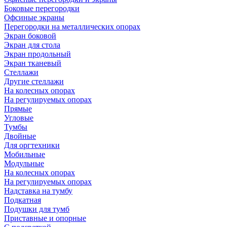
Боковые перегородки
Офсиные экраны
Перегородки на металлических опорах
Экран боковой
Экран для стола
Экран продольный
Экран тканевый
Стеллажи
Другие стеллажи
На колесных опорах
На регулируемых опорах
Прямые
Угловые
Тумбы
Двойные
Для оргтехники
Мобильные
Модульные
На колесных опорах
На регулируемых опорах
Надставка на тумбу
Подкатная
Подушки для тумб
Приставные и опорные