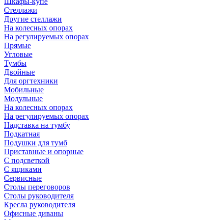
Шкафы-купе
Стеллажи
Другие стеллажи
На колесных опорах
На регулируемых опорах
Прямые
Угловые
Тумбы
Двойные
Для оргтехники
Мобильные
Модульные
На колесных опорах
На регулируемых опорах
Надставка на тумбу
Подкатная
Подушки для тумб
Приставные и опорные
С подсветкой
С ящиками
Сервисные
Столы переговоров
Столы руководителя
Кресла руководителя
Офисные диваны