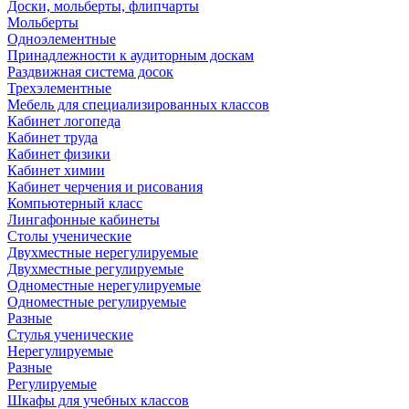
Доски, мольберты, флипчарты
Мольберты
Одноэлементные
Принадлежности к аудиторным доскам
Раздвижная система досок
Трехэлементные
Мебель для специализированных классов
Кабинет логопеда
Кабинет труда
Кабинет физики
Кабинет химии
Кабинет черчения и рисования
Компьютерный класс
Лингафонные кабинеты
Столы ученические
Двухместные нерегулируемые
Двухместные регулируемые
Одноместные нерегулируемые
Одноместные регулируемые
Разные
Стулья ученические
Нерегулируемые
Разные
Регулируемые
Шкафы для учебных классов