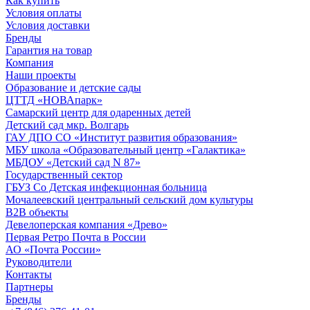
Как купить
Условия оплаты
Условия доставки
Бренды
Гарантия на товар
Компания
Наши проекты
Образование и детские сады
ЦТТД «НОВАпарк»
Самарский центр для одаренных детей
Детский сад мкр. Волгарь
ГАУ ДПО СО «Институт развития образования»
МБУ школа «Образовательный центр «Галактика»
МБДОУ «Детский сад N 87»
Государственный сектор
ГБУЗ Со Детская инфекционная больница
Мочалеевский центральный сельский дом культуры
B2B объекты
Девелоперская компания «Древо»
Первая Ретро Почта в России
АО «Почта России»
Руководители
Контакты
Партнеры
Бренды