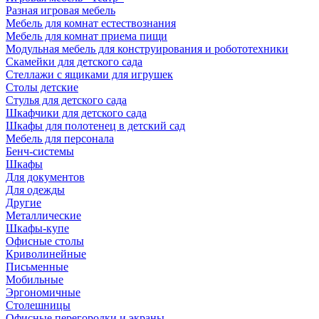
Разная игровая мебель
Мебель для комнат естествознания
Мебель для комнат приема пищи
Модульная мебель для конструирования и робототехники
Скамейки для детского сада
Стеллажи с ящиками для игрушек
Столы детские
Стулья для детского сада
Шкафчики для детского сада
Шкафы для полотенец в детский сад
Мебель для персонала
Бенч-системы
Шкафы
Для документов
Для одежды
Другие
Металлические
Шкафы-купе
Офисные столы
Криволинейные
Письменные
Мобильные
Эргономичные
Столешницы
Офисные перегородки и экраны