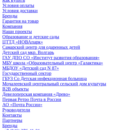
Как купить
Условия оплаты
Условия доставки
Бренды
Гарантия на товар
Компания
Наши проекты
Образование и детские сады
ЦТТД «НОВАпарк»
Самарский центр для одаренных детей
Детский сад мкр. Волгарь
ГАУ ДПО СО «Институт развития образования»
МБУ школа «Образовательный центр «Галактика»
МБДОУ «Детский сад N 87»
Государственный сектор
ГБУЗ Со Детская инфекционная больница
Мочалеевский центральный сельский дом культуры
B2B объекты
Девелоперская компания «Древо»
Первая Ретро Почта в России
АО «Почта России»
Руководители
Контакты
Партнеры
Бренды