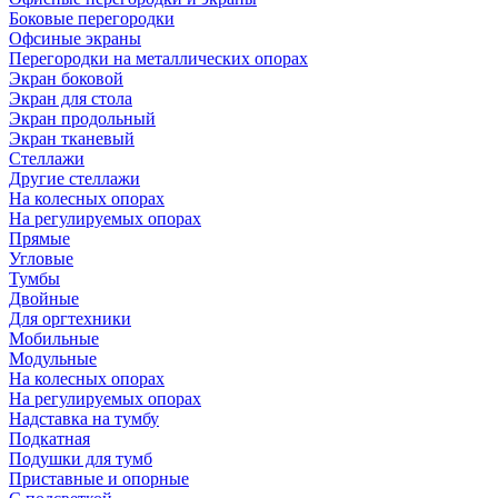
Боковые перегородки
Офсиные экраны
Перегородки на металлических опорах
Экран боковой
Экран для стола
Экран продольный
Экран тканевый
Стеллажи
Другие стеллажи
На колесных опорах
На регулируемых опорах
Прямые
Угловые
Тумбы
Двойные
Для оргтехники
Мобильные
Модульные
На колесных опорах
На регулируемых опорах
Надставка на тумбу
Подкатная
Подушки для тумб
Приставные и опорные