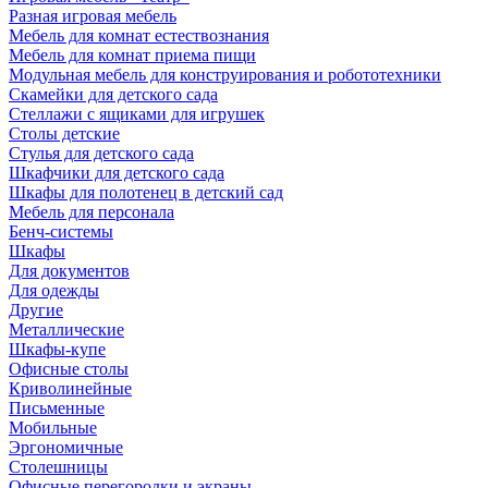
Разная игровая мебель
Мебель для комнат естествознания
Мебель для комнат приема пищи
Модульная мебель для конструирования и робототехники
Скамейки для детского сада
Стеллажи с ящиками для игрушек
Столы детские
Стулья для детского сада
Шкафчики для детского сада
Шкафы для полотенец в детский сад
Мебель для персонала
Бенч-системы
Шкафы
Для документов
Для одежды
Другие
Металлические
Шкафы-купе
Офисные столы
Криволинейные
Письменные
Мобильные
Эргономичные
Столешницы
Офисные перегородки и экраны