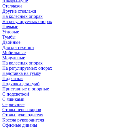
Шкафы-купе
Стеллажи
Другие стеллажи
На колесных опорах
На регулируемых опорах
Прямые
Угловые
Тумбы
Двойные
Для оргтехники
Мобильные
Модульные
На колесных опорах
На регулируемых опорах
Надставка на тумбу
Подкатная
Подушки для тумб
Приставные и опорные
С подсветкой
С ящиками
Сервисные
Столы переговоров
Столы руководителя
Кресла руководителя
Офисные диваны