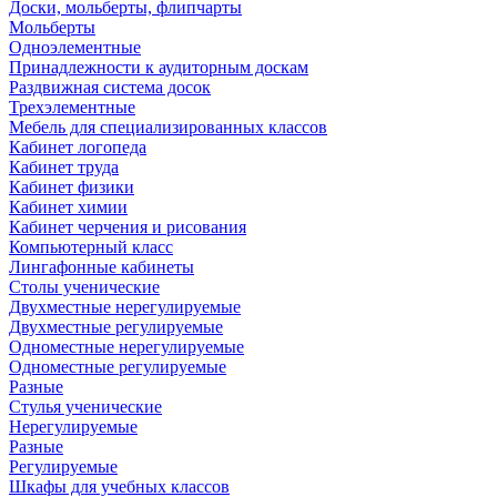
Доски, мольберты, флипчарты
Мольберты
Одноэлементные
Принадлежности к аудиторным доскам
Раздвижная система досок
Трехэлементные
Мебель для специализированных классов
Кабинет логопеда
Кабинет труда
Кабинет физики
Кабинет химии
Кабинет черчения и рисования
Компьютерный класс
Лингафонные кабинеты
Столы ученические
Двухместные нерегулируемые
Двухместные регулируемые
Одноместные нерегулируемые
Одноместные регулируемые
Разные
Стулья ученические
Нерегулируемые
Разные
Регулируемые
Шкафы для учебных классов