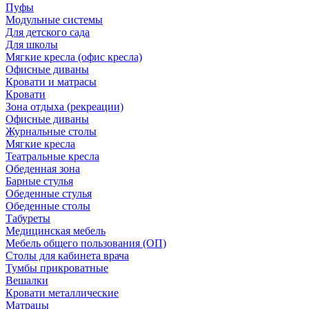
Пуфы
Модульные системы
Для детского сада
Для школы
Мягкие кресла (офис кресла)
Офисные диваны
Кровати и матрасы
Кровати
Зона отдыха (рекреации)
Офисные диваны
Журнальные столы
Мягкие кресла
Театральные кресла
Обеденная зона
Барные стулья
Обеденные стулья
Обеденные столы
Табуреты
Медицинская мебель
Мебель общего пользования (ОП)
Столы для кабинета врача
Тумбы прикроватные
Вешалки
Кровати металлические
Матрацы