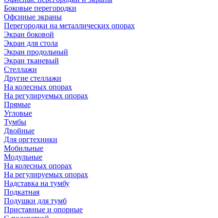
Боковые перегородки
Офсиные экраны
Перегородки на металлических опорах
Экран боковой
Экран для стола
Экран продольный
Экран тканевый
Стеллажи
Другие стеллажи
На колесных опорах
На регулируемых опорах
Прямые
Угловые
Тумбы
Двойные
Для оргтехники
Мобильные
Модульные
На колесных опорах
На регулируемых опорах
Надставка на тумбу
Подкатная
Подушки для тумб
Приставные и опорные