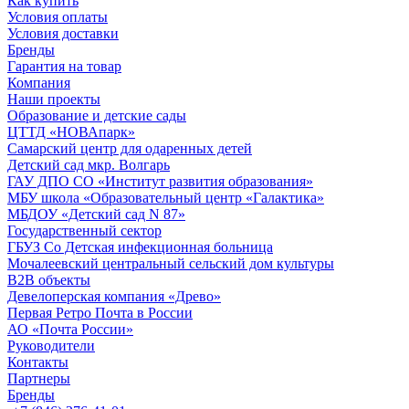
Как купить
Условия оплаты
Условия доставки
Бренды
Гарантия на товар
Компания
Наши проекты
Образование и детские сады
ЦТТД «НОВАпарк»
Самарский центр для одаренных детей
Детский сад мкр. Волгарь
ГАУ ДПО СО «Институт развития образования»
МБУ школа «Образовательный центр «Галактика»
МБДОУ «Детский сад N 87»
Государственный сектор
ГБУЗ Со Детская инфекционная больница
Мочалеевский центральный сельский дом культуры
B2B объекты
Девелоперская компания «Древо»
Первая Ретро Почта в России
АО «Почта России»
Руководители
Контакты
Партнеры
Бренды