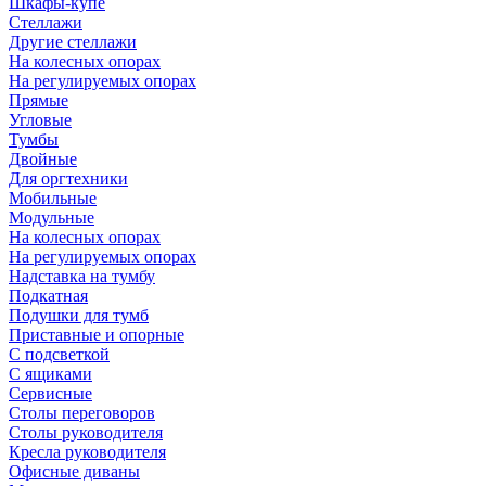
Шкафы-купе
Стеллажи
Другие стеллажи
На колесных опорах
На регулируемых опорах
Прямые
Угловые
Тумбы
Двойные
Для оргтехники
Мобильные
Модульные
На колесных опорах
На регулируемых опорах
Надставка на тумбу
Подкатная
Подушки для тумб
Приставные и опорные
С подсветкой
С ящиками
Сервисные
Столы переговоров
Столы руководителя
Кресла руководителя
Офисные диваны