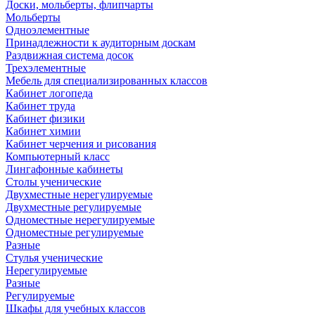
Доски, мольберты, флипчарты
Мольберты
Одноэлементные
Принадлежности к аудиторным доскам
Раздвижная система досок
Трехэлементные
Мебель для специализированных классов
Кабинет логопеда
Кабинет труда
Кабинет физики
Кабинет химии
Кабинет черчения и рисования
Компьютерный класс
Лингафонные кабинеты
Столы ученические
Двухместные нерегулируемые
Двухместные регулируемые
Одноместные нерегулируемые
Одноместные регулируемые
Разные
Стулья ученические
Нерегулируемые
Разные
Регулируемые
Шкафы для учебных классов