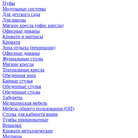
Пуфы
Модульные системы
Для детского сада
Для школы
Мягкие кресла (офис кресла)
Офисные диваны
Кровати и матрасы
Кровати
Зона отдыха (рекреации)
Офисные диваны
Журнальные столы
Мягкие кресла
Театральные кресла
Обеденная зона
Барные стулья
Обеденные стулья
Обеденные столы
Табуреты
Медицинская мебель
Мебель общего пользования (ОП)
Столы для кабинета врача
Тумбы прикроватные
Вешалки
Кровати металлические
Матрацы