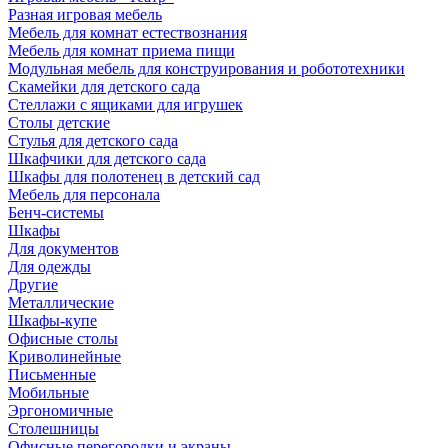
Разная игровая мебель
Мебель для комнат естествознания
Мебель для комнат приема пищи
Модульная мебель для конструирования и робототехники
Скамейки для детского сада
Стеллажи с ящиками для игрушек
Столы детские
Стулья для детского сада
Шкафчики для детского сада
Шкафы для полотенец в детский сад
Мебель для персонала
Бенч-системы
Шкафы
Для документов
Для одежды
Другие
Металлические
Шкафы-купе
Офисные столы
Криволинейные
Письменные
Мобильные
Эргономичные
Столешницы
Офисные перегородки и экраны