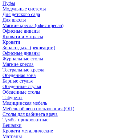
Пуфы
Модульные системы
Для детского сада
Для школы
Мягкие кресла (офис кресла)
Офисные диваны
Кровати и матрасы
Кровати
Зона отдыха (рекреации)
Офисные диваны
Журнальные столы
Мягкие кресла
Театральные кресла
Обеденная зона
Барные стулья
Обеденные стулья
Обеденные столы
Табуреты
Медицинская мебель
Мебель общего пользования (ОП)
Столы для кабинета врача
Тумбы прикроватные
Вешалки
Кровати металлические
Матрацы