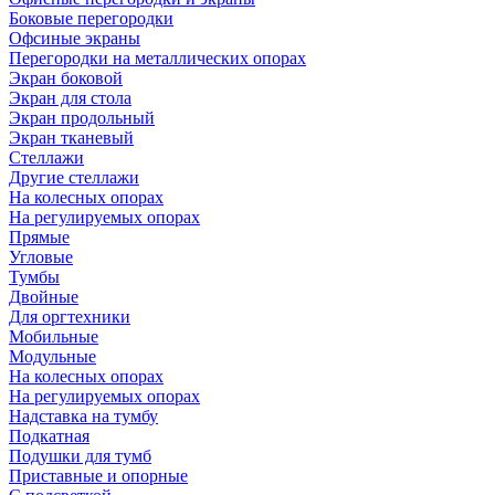
Боковые перегородки
Офсиные экраны
Перегородки на металлических опорах
Экран боковой
Экран для стола
Экран продольный
Экран тканевый
Стеллажи
Другие стеллажи
На колесных опорах
На регулируемых опорах
Прямые
Угловые
Тумбы
Двойные
Для оргтехники
Мобильные
Модульные
На колесных опорах
На регулируемых опорах
Надставка на тумбу
Подкатная
Подушки для тумб
Приставные и опорные