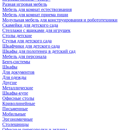
Разная игровая мебель
Мебель для комнат естествознания
Мебель для комнат приема пищи
Модульная мебель для конструирования и робототехники
Скамейки для детского сада
Стеллажи с ящиками для игрушек
Столы детские
Стулья для детского сада
Шкафчики для детского сада
Шкафы для полотенец в детский сад
Мебель для персонала
Бенч-системы
Шкафы
Для документов
Для одежды
Другие
Металлические
Шкафы-купе
Офисные столы
Криволинейные
Письменные
Мобильные
Эргономичные
Столешницы
Офисные перегородки и экраны