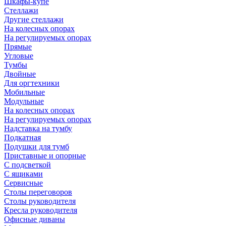
Шкафы-купе
Стеллажи
Другие стеллажи
На колесных опорах
На регулируемых опорах
Прямые
Угловые
Тумбы
Двойные
Для оргтехники
Мобильные
Модульные
На колесных опорах
На регулируемых опорах
Надставка на тумбу
Подкатная
Подушки для тумб
Приставные и опорные
С подсветкой
С ящиками
Сервисные
Столы переговоров
Столы руководителя
Кресла руководителя
Офисные диваны