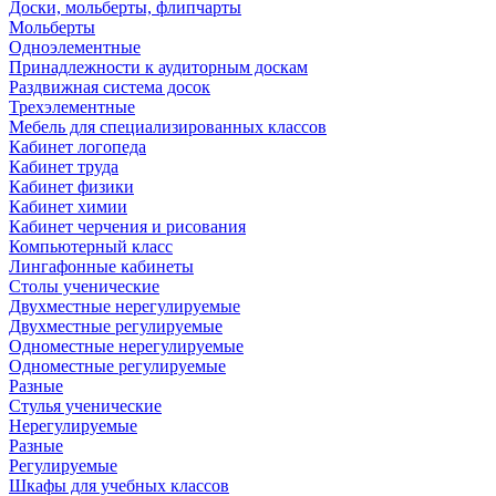
Доски, мольберты, флипчарты
Мольберты
Одноэлементные
Принадлежности к аудиторным доскам
Раздвижная система досок
Трехэлементные
Мебель для специализированных классов
Кабинет логопеда
Кабинет труда
Кабинет физики
Кабинет химии
Кабинет черчения и рисования
Компьютерный класс
Лингафонные кабинеты
Столы ученические
Двухместные нерегулируемые
Двухместные регулируемые
Одноместные нерегулируемые
Одноместные регулируемые
Разные
Стулья ученические
Нерегулируемые
Разные
Регулируемые
Шкафы для учебных классов