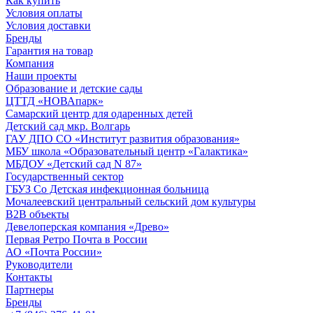
Как купить
Условия оплаты
Условия доставки
Бренды
Гарантия на товар
Компания
Наши проекты
Образование и детские сады
ЦТТД «НОВАпарк»
Самарский центр для одаренных детей
Детский сад мкр. Волгарь
ГАУ ДПО СО «Институт развития образования»
МБУ школа «Образовательный центр «Галактика»
МБДОУ «Детский сад N 87»
Государственный сектор
ГБУЗ Со Детская инфекционная больница
Мочалеевский центральный сельский дом культуры
B2B объекты
Девелоперская компания «Древо»
Первая Ретро Почта в России
АО «Почта России»
Руководители
Контакты
Партнеры
Бренды