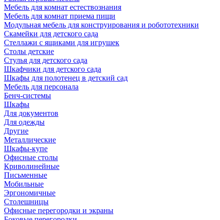
Мебель для комнат естествознания
Мебель для комнат приема пищи
Модульная мебель для конструирования и робототехники
Скамейки для детского сада
Стеллажи с ящиками для игрушек
Столы детские
Стулья для детского сада
Шкафчики для детского сада
Шкафы для полотенец в детский сад
Мебель для персонала
Бенч-системы
Шкафы
Для документов
Для одежды
Другие
Металлические
Шкафы-купе
Офисные столы
Криволинейные
Письменные
Мобильные
Эргономичные
Столешницы
Офисные перегородки и экраны
Боковые перегородки