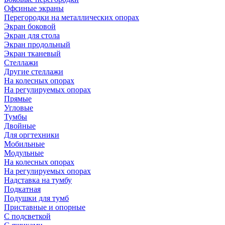
Офсиные экраны
Перегородки на металлических опорах
Экран боковой
Экран для стола
Экран продольный
Экран тканевый
Стеллажи
Другие стеллажи
На колесных опорах
На регулируемых опорах
Прямые
Угловые
Тумбы
Двойные
Для оргтехники
Мобильные
Модульные
На колесных опорах
На регулируемых опорах
Надставка на тумбу
Подкатная
Подушки для тумб
Приставные и опорные
С подсветкой