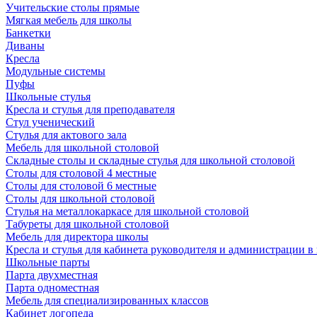
Учительские столы прямые
Мягкая мебель для школы
Банкетки
Диваны
Кресла
Модульные системы
Пуфы
Школьные стулья
Кресла и стулья для преподавателя
Стул ученический
Стулья для актового зала
Мебель для школьной столовой
Складные столы и складные стулья для школьной столовой
Столы для столовой 4 местные
Столы для столовой 6 местные
Столы для школьной столовой
Стулья на металлокаркасе для школьной столовой
Табуреты для школьной столовой
Мебель для директора школы
Кресла и стулья для кабинета руководителя и администрации в
Школьные парты
Парта двухместная
Парта одноместная
Мебель для специализированных классов
Кабинет логопеда