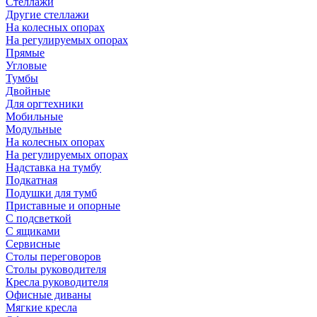
Стеллажи
Другие стеллажи
На колесных опорах
На регулируемых опорах
Прямые
Угловые
Тумбы
Двойные
Для оргтехники
Мобильные
Модульные
На колесных опорах
На регулируемых опорах
Надставка на тумбу
Подкатная
Подушки для тумб
Приставные и опорные
С подсветкой
С ящиками
Сервисные
Столы переговоров
Столы руководителя
Кресла руководителя
Офисные диваны
Мягкие кресла