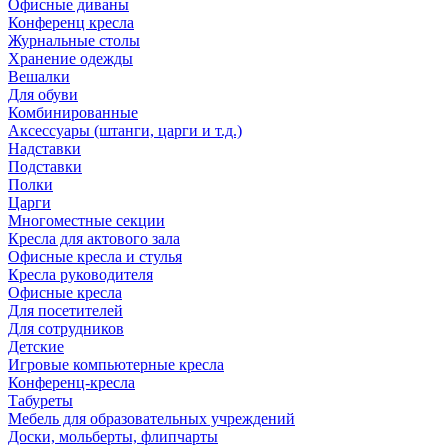
Офисные диваны
Конференц кресла
Журнальные столы
Хранение одежды
Вешалки
Для обуви
Комбинированные
Аксессуары (штанги, царги и т.д.)
Надставки
Подставки
Полки
Царги
Многоместные секции
Кресла для актового зала
Офисные кресла и стулья
Кресла руководителя
Офисные кресла
Для посетителей
Для сотрудников
Детские
Игровые компьютерные кресла
Конференц-кресла
Табуреты
Мебель для образовательных учреждений
Доски, мольберты, флипчарты