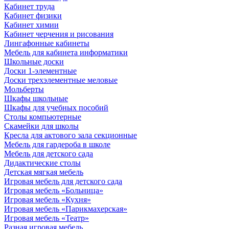
Кабинет труда
Кабинет физики
Кабинет химии
Кабинет черчения и рисования
Лингафонные кабинеты
Мебель для кабинета информатики
Школьные доски
Доски 1-элементные
Доски трехэлементные меловые
Мольберты
Шкафы школьные
Шкафы для учебных пособий
Столы компьютерные
Скамейки для школы
Кресла для актового зала секционные
Мебель для гардероба в школе
Мебель для детского сада
Дидактические столы
Детская мягкая мебель
Игровая мебель для детского сада
Игровая мебель «Больница»
Игровая мебель «Кухня»
Игровая мебель «Парикмахерская»
Игровая мебель «Театр»
Разная игровая мебель