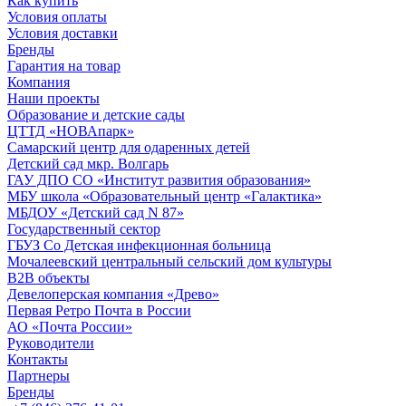
Как купить
Условия оплаты
Условия доставки
Бренды
Гарантия на товар
Компания
Наши проекты
Образование и детские сады
ЦТТД «НОВАпарк»
Самарский центр для одаренных детей
Детский сад мкр. Волгарь
ГАУ ДПО СО «Институт развития образования»
МБУ школа «Образовательный центр «Галактика»
МБДОУ «Детский сад N 87»
Государственный сектор
ГБУЗ Со Детская инфекционная больница
Мочалеевский центральный сельский дом культуры
B2B объекты
Девелоперская компания «Древо»
Первая Ретро Почта в России
АО «Почта России»
Руководители
Контакты
Партнеры
Бренды