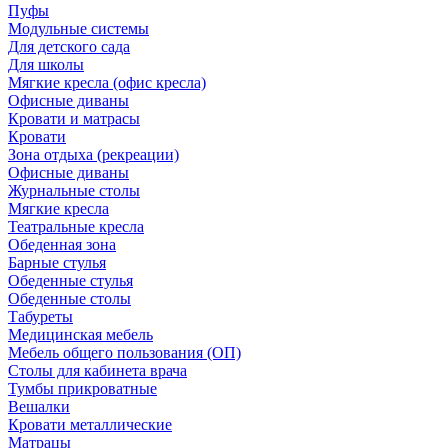
Пуфы
Модульные системы
Для детского сада
Для школы
Мягкие кресла (офис кресла)
Офисные диваны
Кровати и матрасы
Кровати
Зона отдыха (рекреации)
Офисные диваны
Журнальные столы
Мягкие кресла
Театральные кресла
Обеденная зона
Барные стулья
Обеденные стулья
Обеденные столы
Табуреты
Медицинская мебель
Мебель общего пользования (ОП)
Столы для кабинета врача
Тумбы прикроватные
Вешалки
Кровати металлические
Матрацы