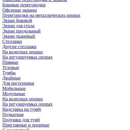
Боковые перегородки
Офсиные экраны
Перегородки на металлических опорах
Экран боковой
Экран для стола
Экран продольный
Экран тканевый
Стеллажи
Другие стеллажи
На колесных опорах
На регулируемых опорах
Прямые
Угловые
Тумбы
Двойные
Для оргтехники
Мобильные
Модульные
На колесных опорах
На регулируемых опорах
Надставка на тумбу
Подкатная
Подушки для тумб
Приставные и опорные