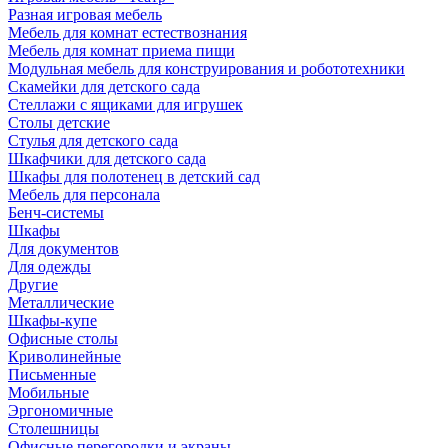
Разная игровая мебель
Мебель для комнат естествознания
Мебель для комнат приема пищи
Модульная мебель для конструирования и робототехники
Скамейки для детского сада
Стеллажи с ящиками для игрушек
Столы детские
Стулья для детского сада
Шкафчики для детского сада
Шкафы для полотенец в детский сад
Мебель для персонала
Бенч-системы
Шкафы
Для документов
Для одежды
Другие
Металлические
Шкафы-купе
Офисные столы
Криволинейные
Письменные
Мобильные
Эргономичные
Столешницы
Офисные перегородки и экраны