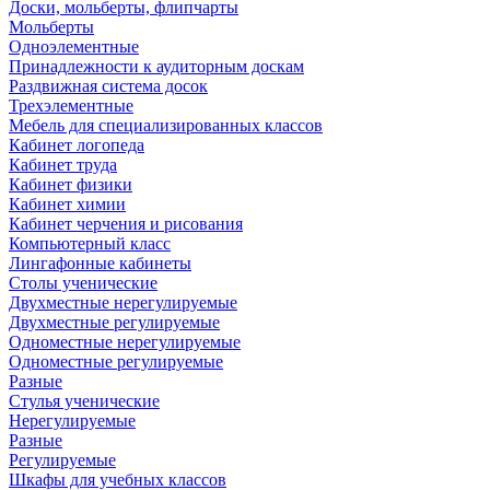
Доски, мольберты, флипчарты
Мольберты
Одноэлементные
Принадлежности к аудиторным доскам
Раздвижная система досок
Трехэлементные
Мебель для специализированных классов
Кабинет логопеда
Кабинет труда
Кабинет физики
Кабинет химии
Кабинет черчения и рисования
Компьютерный класс
Лингафонные кабинеты
Столы ученические
Двухместные нерегулируемые
Двухместные регулируемые
Одноместные нерегулируемые
Одноместные регулируемые
Разные
Стулья ученические
Нерегулируемые
Разные
Регулируемые
Шкафы для учебных классов