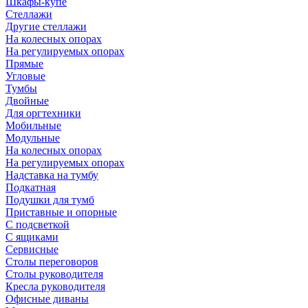
Шкафы-купе
Стеллажи
Другие стеллажи
На колесных опорах
На регулируемых опорах
Прямые
Угловые
Тумбы
Двойные
Для оргтехники
Мобильные
Модульные
На колесных опорах
На регулируемых опорах
Надставка на тумбу
Подкатная
Подушки для тумб
Приставные и опорные
С подсветкой
С ящиками
Сервисные
Столы переговоров
Столы руководителя
Кресла руководителя
Офисные диваны