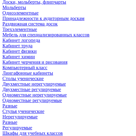
Доски, мольберты, флипчарты
Мольберты
Одноэлементные
Принадлежности к аудиторным доскам
Раздвижная система досок
Трехэлементные
Мебель для специализированных классов
Кабинет логопеда
Кабинет труда
Кабинет физики
Кабинет химии
Кабинет черчения и рисования
Компьютерный класс
Лингафонные кабинеты
Столы ученические
Двухместные нерегулируемые
Двухместные регулируемые
Одноместные нерегулируемые
Одноместные регулируемые
Разные
Стулья ученические
Нерегулируемые
Разные
Регулируемые
Шкафы для учебных классов