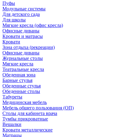
Пуфы
Модульные системы
Для детского сада
Для школы
Мягкие кресла (офис кресла)
Офисные диваны
Кровати и матрасы
Кровати
Зона отдыха (рекреации)
Офисные диваны
Журнальные столы
Мягкие кресла
Театральные кресла
Обеденная зона
Барные стулья
Обеденные стулья
Обеденные столы
Табуреты
Медицинская мебель
Мебель общего пользования (ОП)
Столы для кабинета врача
Тумбы прикроватные
Вешалки
Кровати металлические
Матрацы