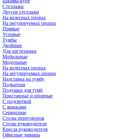
Шкафы-купе
Стеллажи
Другие стеллажи
На колесных опорах
На регулируемых опорах
Прямые
Угловые
Тумбы
Двойные
Для оргтехники
Мобильные
Модульные
На колесных опорах
На регулируемых опорах
Надставка на тумбу
Подкатная
Подушки для тумб
Приставные и опорные
С подсветкой
С ящиками
Сервисные
Столы переговоров
Столы руководителя
Кресла руководителя
Офисные диваны