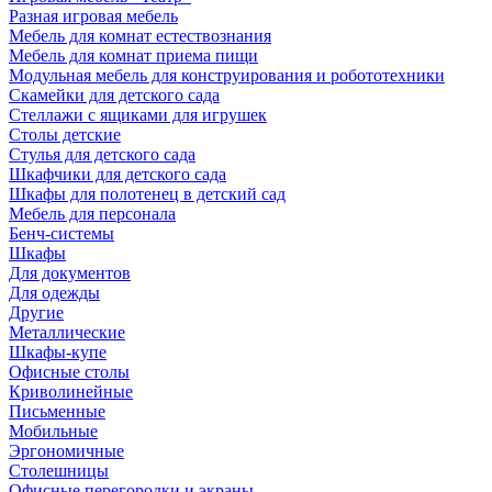
Разная игровая мебель
Мебель для комнат естествознания
Мебель для комнат приема пищи
Модульная мебель для конструирования и робототехники
Скамейки для детского сада
Стеллажи с ящиками для игрушек
Столы детские
Стулья для детского сада
Шкафчики для детского сада
Шкафы для полотенец в детский сад
Мебель для персонала
Бенч-системы
Шкафы
Для документов
Для одежды
Другие
Металлические
Шкафы-купе
Офисные столы
Криволинейные
Письменные
Мобильные
Эргономичные
Столешницы
Офисные перегородки и экраны