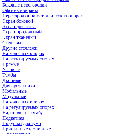
Боковые перегородки
Офсиные экраны
Перегородки на металлических опорах
Экран боковой
Экран для стола
Экран продольный
Экран тканевый
Стеллажи
Другие стеллажи
На колесных опорах
На регулируемых опорах
Прямые
Угловые
Тумбы
Двойные
Для оргтехники
Мобильные
Модульные
На колесных опорах
На регулируемых опорах
Надставка на тумбу
Подкатная
Подушки для тумб
Приставные и опорные