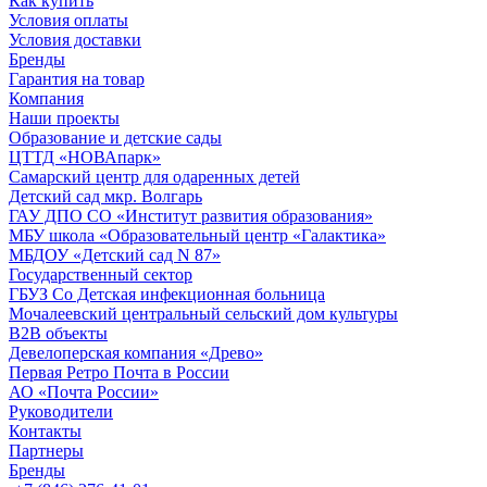
Как купить
Условия оплаты
Условия доставки
Бренды
Гарантия на товар
Компания
Наши проекты
Образование и детские сады
ЦТТД «НОВАпарк»
Самарский центр для одаренных детей
Детский сад мкр. Волгарь
ГАУ ДПО СО «Институт развития образования»
МБУ школа «Образовательный центр «Галактика»
МБДОУ «Детский сад N 87»
Государственный сектор
ГБУЗ Со Детская инфекционная больница
Мочалеевский центральный сельский дом культуры
B2B объекты
Девелоперская компания «Древо»
Первая Ретро Почта в России
АО «Почта России»
Руководители
Контакты
Партнеры
Бренды