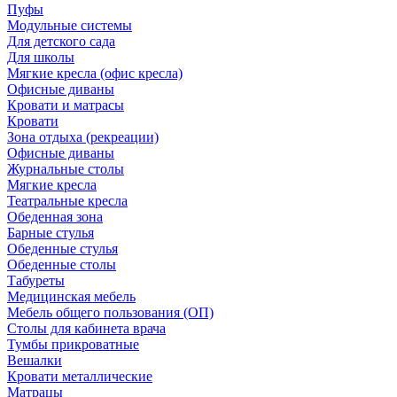
Пуфы
Модульные системы
Для детского сада
Для школы
Мягкие кресла (офис кресла)
Офисные диваны
Кровати и матрасы
Кровати
Зона отдыха (рекреации)
Офисные диваны
Журнальные столы
Мягкие кресла
Театральные кресла
Обеденная зона
Барные стулья
Обеденные стулья
Обеденные столы
Табуреты
Медицинская мебель
Мебель общего пользования (ОП)
Столы для кабинета врача
Тумбы прикроватные
Вешалки
Кровати металлические
Матрацы