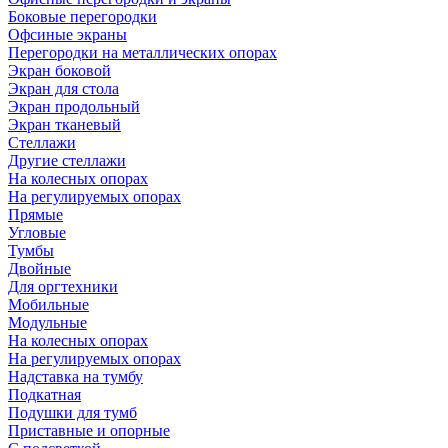
Боковые перегородки
Офсиные экраны
Перегородки на металлических опорах
Экран боковой
Экран для стола
Экран продольный
Экран тканевый
Стеллажи
Другие стеллажи
На колесных опорах
На регулируемых опорах
Прямые
Угловые
Тумбы
Двойные
Для оргтехники
Мобильные
Модульные
На колесных опорах
На регулируемых опорах
Надставка на тумбу
Подкатная
Подушки для тумб
Приставные и опорные