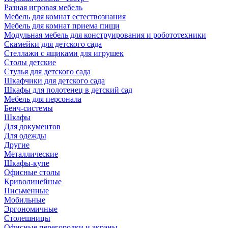
Разная игровая мебель
Мебель для комнат естествознания
Мебель для комнат приема пищи
Модульная мебель для конструирования и робототехники
Скамейки для детского сада
Стеллажи с ящиками для игрушек
Столы детские
Стулья для детского сада
Шкафчики для детского сада
Шкафы для полотенец в детский сад
Мебель для персонала
Бенч-системы
Шкафы
Для документов
Для одежды
Другие
Металлические
Шкафы-купе
Офисные столы
Криволинейные
Письменные
Мобильные
Эргономичные
Столешницы
Офисные перегородки и экраны