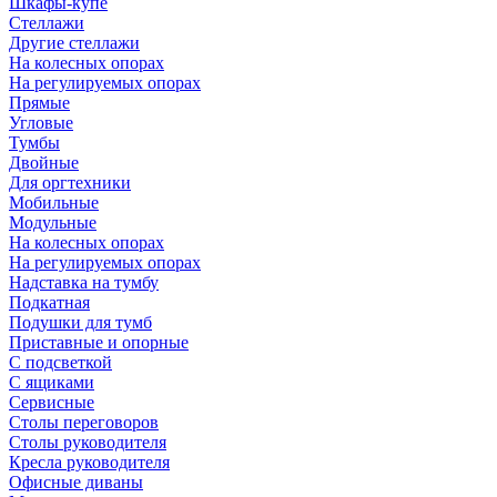
Шкафы-купе
Стеллажи
Другие стеллажи
На колесных опорах
На регулируемых опорах
Прямые
Угловые
Тумбы
Двойные
Для оргтехники
Мобильные
Модульные
На колесных опорах
На регулируемых опорах
Надставка на тумбу
Подкатная
Подушки для тумб
Приставные и опорные
С подсветкой
С ящиками
Сервисные
Столы переговоров
Столы руководителя
Кресла руководителя
Офисные диваны