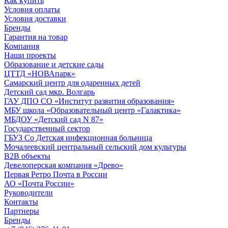
Как купить
Условия оплаты
Условия доставки
Бренды
Гарантия на товар
Компания
Наши проекты
Образование и детские сады
ЦТТД «НОВАпарк»
Самарский центр для одаренных детей
Детский сад мкр. Волгарь
ГАУ ДПО СО «Институт развития образования»
МБУ школа «Образовательный центр «Галактика»
МБДОУ «Детский сад N 87»
Государственный сектор
ГБУЗ Со Детская инфекционная больница
Мочалеевский центральный сельский дом культуры
B2B объекты
Девелоперская компания «Древо»
Первая Ретро Почта в России
АО «Почта России»
Руководители
Контакты
Партнеры
Бренды