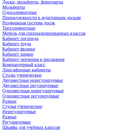
Доски, мольберты, флипчарты
Мольберты
Одноэлементные
Принадлежности к аудиторным доскам
Раздвижная система досок
Трехэлементные
Мебель для специализированных классов
Кабинет логопеда
Кабинет труда
Кабинет физики
Кабинет химии
Кабинет черчения и рисования
Компьютерный класс
Лингафонные кабинеты
Столы ученические
Двухместные нерегулируемые
Двухместные регулируемые
Одноместные нерегулируемые
Одноместные регулируемые
Разные
Стулья ученические
Нерегулируемые
Разные
Регулируемые
Шкафы для учебных классов