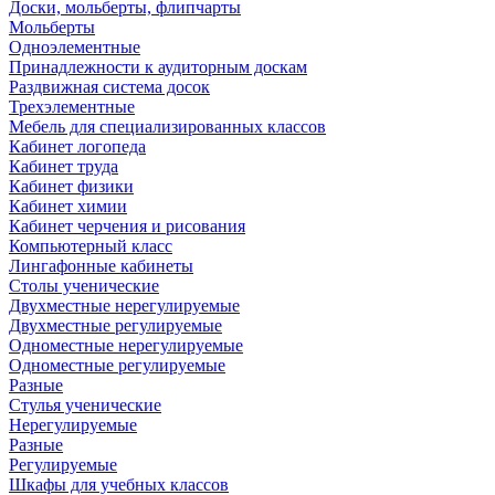
Доски, мольберты, флипчарты
Мольберты
Одноэлементные
Принадлежности к аудиторным доскам
Раздвижная система досок
Трехэлементные
Мебель для специализированных классов
Кабинет логопеда
Кабинет труда
Кабинет физики
Кабинет химии
Кабинет черчения и рисования
Компьютерный класс
Лингафонные кабинеты
Столы ученические
Двухместные нерегулируемые
Двухместные регулируемые
Одноместные нерегулируемые
Одноместные регулируемые
Разные
Стулья ученические
Нерегулируемые
Разные
Регулируемые
Шкафы для учебных классов