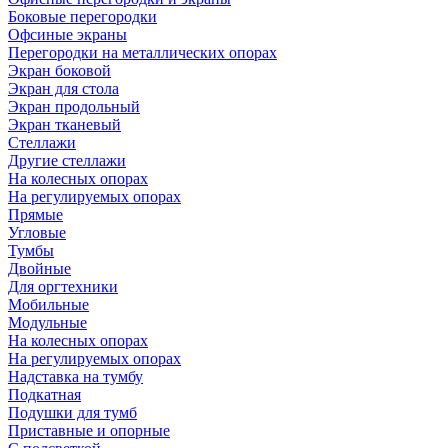
Боковые перегородки
Офсиные экраны
Перегородки на металлических опорах
Экран боковой
Экран для стола
Экран продольный
Экран тканевый
Стеллажи
Другие стеллажи
На колесных опорах
На регулируемых опорах
Прямые
Угловые
Тумбы
Двойные
Для оргтехники
Мобильные
Модульные
На колесных опорах
На регулируемых опорах
Надставка на тумбу
Подкатная
Подушки для тумб
Приставные и опорные