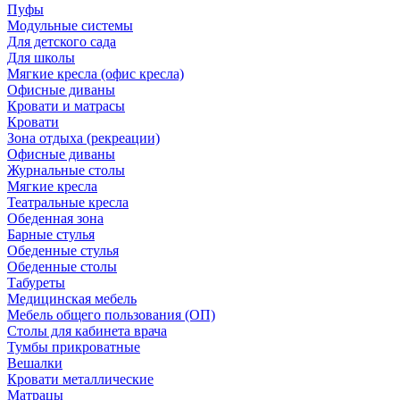
Пуфы
Модульные системы
Для детского сада
Для школы
Мягкие кресла (офис кресла)
Офисные диваны
Кровати и матрасы
Кровати
Зона отдыха (рекреации)
Офисные диваны
Журнальные столы
Мягкие кресла
Театральные кресла
Обеденная зона
Барные стулья
Обеденные стулья
Обеденные столы
Табуреты
Медицинская мебель
Мебель общего пользования (ОП)
Столы для кабинета врача
Тумбы прикроватные
Вешалки
Кровати металлические
Матрацы