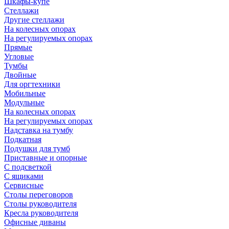
Шкафы-купе
Стеллажи
Другие стеллажи
На колесных опорах
На регулируемых опорах
Прямые
Угловые
Тумбы
Двойные
Для оргтехники
Мобильные
Модульные
На колесных опорах
На регулируемых опорах
Надставка на тумбу
Подкатная
Подушки для тумб
Приставные и опорные
С подсветкой
С ящиками
Сервисные
Столы переговоров
Столы руководителя
Кресла руководителя
Офисные диваны