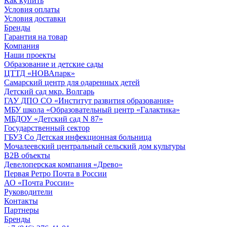
Как купить
Условия оплаты
Условия доставки
Бренды
Гарантия на товар
Компания
Наши проекты
Образование и детские сады
ЦТТД «НОВАпарк»
Самарский центр для одаренных детей
Детский сад мкр. Волгарь
ГАУ ДПО СО «Институт развития образования»
МБУ школа «Образовательный центр «Галактика»
МБДОУ «Детский сад N 87»
Государственный сектор
ГБУЗ Со Детская инфекционная больница
Мочалеевский центральный сельский дом культуры
B2B объекты
Девелоперская компания «Древо»
Первая Ретро Почта в России
АО «Почта России»
Руководители
Контакты
Партнеры
Бренды