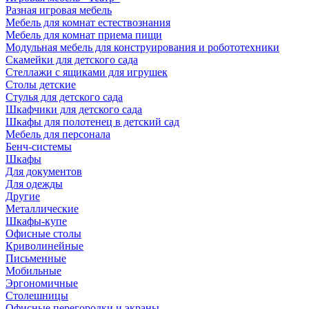
Разная игровая мебель
Мебель для комнат естествознания
Мебель для комнат приема пищи
Модульная мебель для конструирования и робототехники
Скамейки для детского сада
Стеллажи с ящиками для игрушек
Столы детские
Стулья для детского сада
Шкафчики для детского сада
Шкафы для полотенец в детский сад
Мебель для персонала
Бенч-системы
Шкафы
Для документов
Для одежды
Другие
Металлические
Шкафы-купе
Офисные столы
Криволинейные
Письменные
Мобильные
Эргономичные
Столешницы
Офисные перегородки и экраны