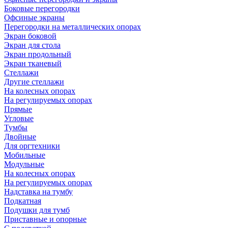
Боковые перегородки
Офсиные экраны
Перегородки на металлических опорах
Экран боковой
Экран для стола
Экран продольный
Экран тканевый
Стеллажи
Другие стеллажи
На колесных опорах
На регулируемых опорах
Прямые
Угловые
Тумбы
Двойные
Для оргтехники
Мобильные
Модульные
На колесных опорах
На регулируемых опорах
Надставка на тумбу
Подкатная
Подушки для тумб
Приставные и опорные