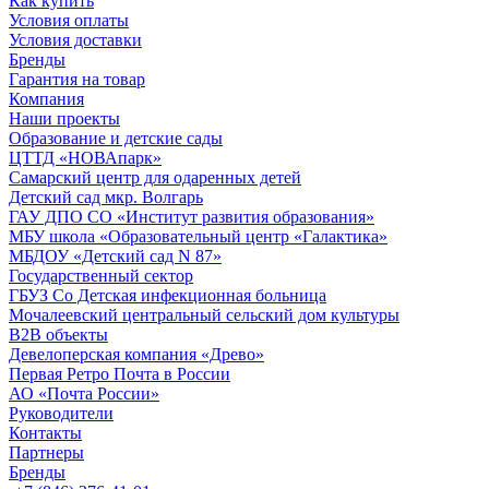
Как купить
Условия оплаты
Условия доставки
Бренды
Гарантия на товар
Компания
Наши проекты
Образование и детские сады
ЦТТД «НОВАпарк»
Самарский центр для одаренных детей
Детский сад мкр. Волгарь
ГАУ ДПО СО «Институт развития образования»
МБУ школа «Образовательный центр «Галактика»
МБДОУ «Детский сад N 87»
Государственный сектор
ГБУЗ Со Детская инфекционная больница
Мочалеевский центральный сельский дом культуры
B2B объекты
Девелоперская компания «Древо»
Первая Ретро Почта в России
АО «Почта России»
Руководители
Контакты
Партнеры
Бренды