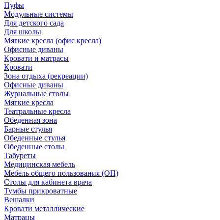
Пуфы
Модульные системы
Для детского сада
Для школы
Мягкие кресла (офис кресла)
Офисные диваны
Кровати и матрасы
Кровати
Зона отдыха (рекреации)
Офисные диваны
Журнальные столы
Мягкие кресла
Театральные кресла
Обеденная зона
Барные стулья
Обеденные стулья
Обеденные столы
Табуреты
Медицинская мебель
Мебель общего пользования (ОП)
Столы для кабинета врача
Тумбы прикроватные
Вешалки
Кровати металлические
Матрацы