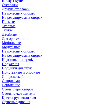
Шкафы-купе
Стеллажи
Другие стеллажи
На колесных опорах
На регулируемых опорах
Прямые
Угловые
Тумбы
Двойные
Для оргтехники
Мобильные
Модульные
На колесных опорах
На регулируемых опорах
Надставка на тумбу
Подкатная
Подушки для тумб
Приставные и опорные
С подсветкой
С ящиками
Сервисные
Столы переговоров
Столы руководителя
Кресла руководителя
Офисные диваны