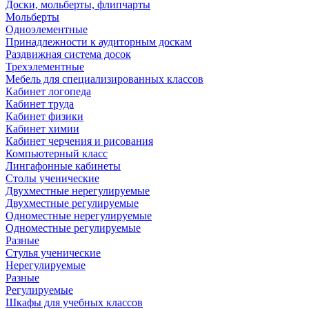
Доски, мольберты, флипчарты
Мольберты
Одноэлементные
Принадлежности к аудиторным доскам
Раздвижная система досок
Трехэлементные
Мебель для специализированных классов
Кабинет логопеда
Кабинет труда
Кабинет физики
Кабинет химии
Кабинет черчения и рисования
Компьютерный класс
Лингафонные кабинеты
Столы ученические
Двухместные нерегулируемые
Двухместные регулируемые
Одноместные нерегулируемые
Одноместные регулируемые
Разные
Стулья ученические
Нерегулируемые
Разные
Регулируемые
Шкафы для учебных классов