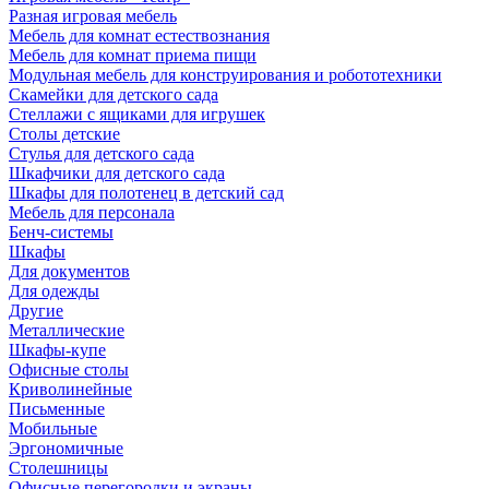
Разная игровая мебель
Мебель для комнат естествознания
Мебель для комнат приема пищи
Модульная мебель для конструирования и робототехники
Скамейки для детского сада
Стеллажи с ящиками для игрушек
Столы детские
Стулья для детского сада
Шкафчики для детского сада
Шкафы для полотенец в детский сад
Мебель для персонала
Бенч-системы
Шкафы
Для документов
Для одежды
Другие
Металлические
Шкафы-купе
Офисные столы
Криволинейные
Письменные
Мобильные
Эргономичные
Столешницы
Офисные перегородки и экраны