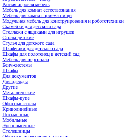
Разная игровая мебель
Мебель для комнат естествознания
Мебель для комнат приема пищи
Модульная мебель для конструирования и робототехники
Скамейки для детского сада
Стеллажи с ящиками для игрушек
Столы детские
Стулья для детского сада
Шкафчики для детского сада
Шкафы для полотенец в детский сад
Мебель для персонала
Бенч-системы
Шкафы
Для документов
Для одежды
Другие
Металлические
Шкафы-купе
Офисные столы
Криволинейные
Письменные
Мобильные
Эргономичные
Столешницы
Офисные перегородки и экраны