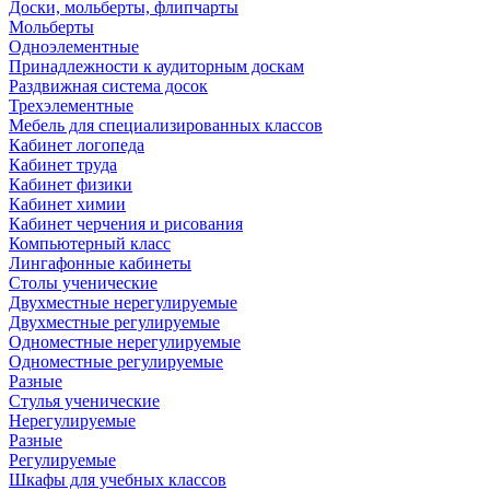
Доски, мольберты, флипчарты
Мольберты
Одноэлементные
Принадлежности к аудиторным доскам
Раздвижная система досок
Трехэлементные
Мебель для специализированных классов
Кабинет логопеда
Кабинет труда
Кабинет физики
Кабинет химии
Кабинет черчения и рисования
Компьютерный класс
Лингафонные кабинеты
Столы ученические
Двухместные нерегулируемые
Двухместные регулируемые
Одноместные нерегулируемые
Одноместные регулируемые
Разные
Стулья ученические
Нерегулируемые
Разные
Регулируемые
Шкафы для учебных классов