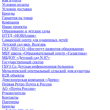
Как купить
Условия оплаты
Условия доставки
Бренды
Гарантия на товар
Компания
Наши проекты
Образование и детские сады
ЦТТД «НОВАпарк»
Самарский центр для одаренных детей
Детский сад мкр. Волгарь
ГАУ ДПО СО «Институт развития образования»
МБУ школа «Образовательный центр «Галактика»
МБДОУ «Детский сад N 87»
Государственный сектор
ГБУЗ Со Детская инфекционная больница
Мочалеевский центральный сельский дом культуры
B2B объекты
Девелоперская компания «Древо»
Первая Ретро Почта в России
АО «Почта России»
Руководители
Контакты
Партнеры
Бренды