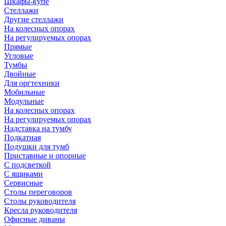
Шкафы-купе
Стеллажи
Другие стеллажи
На колесных опорах
На регулируемых опорах
Прямые
Угловые
Тумбы
Двойные
Для оргтехники
Мобильные
Модульные
На колесных опорах
На регулируемых опорах
Надставка на тумбу
Подкатная
Подушки для тумб
Приставные и опорные
С подсветкой
С ящиками
Сервисные
Столы переговоров
Столы руководителя
Кресла руководителя
Офисные диваны