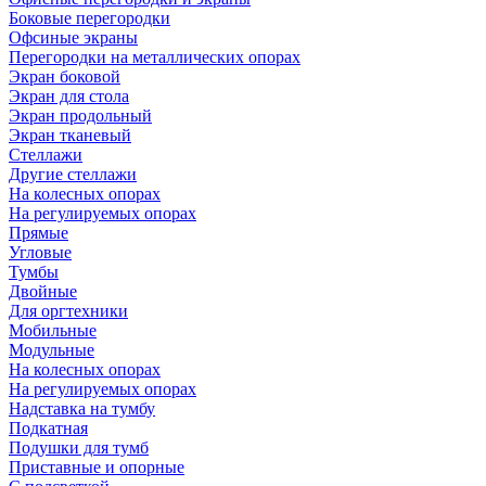
Боковые перегородки
Офсиные экраны
Перегородки на металлических опорах
Экран боковой
Экран для стола
Экран продольный
Экран тканевый
Стеллажи
Другие стеллажи
На колесных опорах
На регулируемых опорах
Прямые
Угловые
Тумбы
Двойные
Для оргтехники
Мобильные
Модульные
На колесных опорах
На регулируемых опорах
Надставка на тумбу
Подкатная
Подушки для тумб
Приставные и опорные