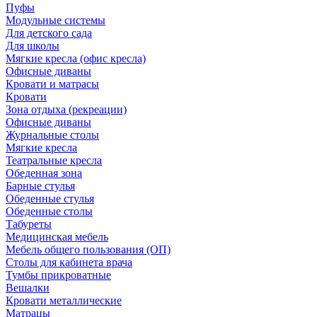
Пуфы
Модульные системы
Для детского сада
Для школы
Мягкие кресла (офис кресла)
Офисные диваны
Кровати и матрасы
Кровати
Зона отдыха (рекреации)
Офисные диваны
Журнальные столы
Мягкие кресла
Театральные кресла
Обеденная зона
Барные стулья
Обеденные стулья
Обеденные столы
Табуреты
Медицинская мебель
Мебель общего пользования (ОП)
Столы для кабинета врача
Тумбы прикроватные
Вешалки
Кровати металлические
Матрацы