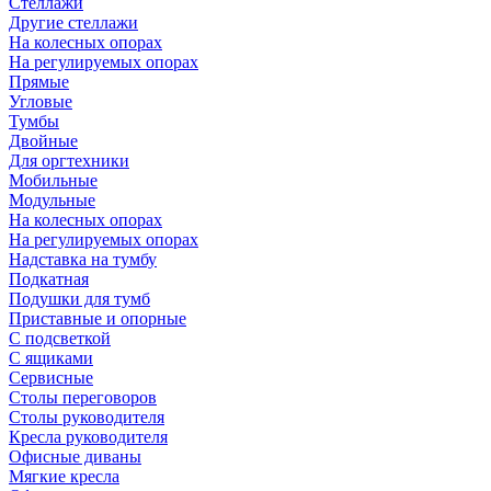
Стеллажи
Другие стеллажи
На колесных опорах
На регулируемых опорах
Прямые
Угловые
Тумбы
Двойные
Для оргтехники
Мобильные
Модульные
На колесных опорах
На регулируемых опорах
Надставка на тумбу
Подкатная
Подушки для тумб
Приставные и опорные
С подсветкой
С ящиками
Сервисные
Столы переговоров
Столы руководителя
Кресла руководителя
Офисные диваны
Мягкие кресла