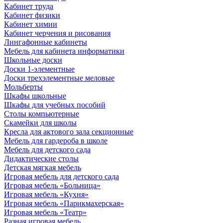
Кабинет труда
Кабинет физики
Кабинет химии
Кабинет черчения и рисования
Лингафонные кабинеты
Мебель для кабинета информатики
Школьные доски
Доски 1-элементные
Доски трехэлементные меловые
Мольберты
Шкафы школьные
Шкафы для учебных пособий
Столы компьютерные
Скамейки для школы
Кресла для актового зала секционные
Мебель для гардероба в школе
Мебель для детского сада
Дидактические столы
Детская мягкая мебель
Игровая мебель для детского сада
Игровая мебель «Больница»
Игровая мебель «Кухня»
Игровая мебель «Парикмахерская»
Игровая мебель «Театр»
Разная игровая мебель