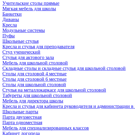
Учительские столы прямые
Мягкая мебель для школы
Банкетки
Диваны
Кресла
Модульные системы
Пуфы
Школьные стулья
Кресла и стулья для преподавателя
Стул ученический
Стулья для актового зала
Мебель для школьной столовой
Складные столы и складные стулья для школьной столовой
Столы для столовой 4 местные
Столы для столовой 6 местные
Столы для школьной столовой
Стулья на металлокаркасе для школьной столовой
Табуреты для школьной столовой
Мебель для директора школы
Кресла и стулья для кабинета руководителя и администрации в
Школьные парты
Парта двухместная
Парта одноместная
Мебель для специализированных классов
Кабинет логопеда