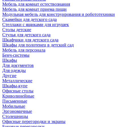
Мебель для комнат естествознания
Мебель для комнат приема пищи
Модульная мебель для конструирования и робототехники
Скамейки для детского сада
Стеллажи с ящиками для игрушек
Столы детские
Стулья для детского сада
Шкафчики для детского сада
Шкафы для полотенец в детский сад
Мебель для персонала
Бенч-системы
Шкафы
Для документов
Для одежды
Другие
Металлические
Шкафы-купе
Офисные столы
Криволинейные
Письменные
Мобильные
Эргономичные
Столешницы
Офисные перегородки и экраны
Боковые перегородки