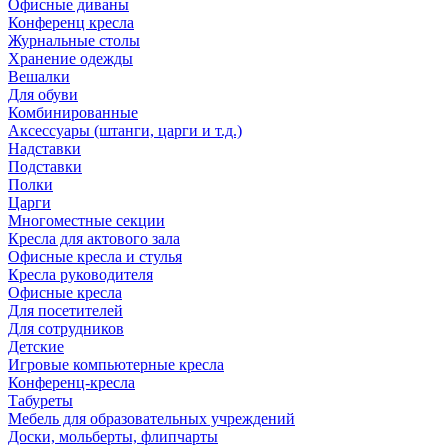
Офисные диваны
Конференц кресла
Журнальные столы
Хранение одежды
Вешалки
Для обуви
Комбинированные
Аксессуары (штанги, царги и т.д.)
Надставки
Подставки
Полки
Царги
Многоместные секции
Кресла для актового зала
Офисные кресла и стулья
Кресла руководителя
Офисные кресла
Для посетителей
Для сотрудников
Детские
Игровые компьютерные кресла
Конференц-кресла
Табуреты
Мебель для образовательных учреждений
Доски, мольберты, флипчарты