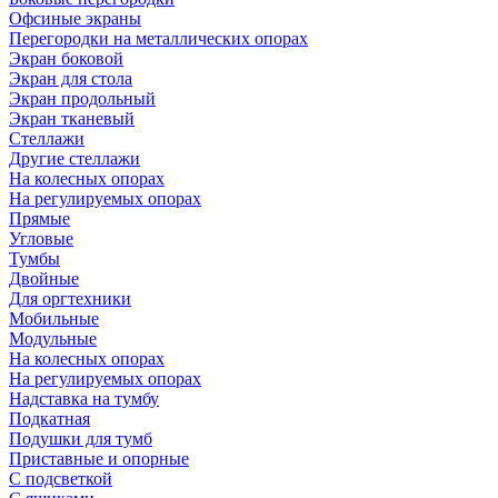
Офсиные экраны
Перегородки на металлических опорах
Экран боковой
Экран для стола
Экран продольный
Экран тканевый
Стеллажи
Другие стеллажи
На колесных опорах
На регулируемых опорах
Прямые
Угловые
Тумбы
Двойные
Для оргтехники
Мобильные
Модульные
На колесных опорах
На регулируемых опорах
Надставка на тумбу
Подкатная
Подушки для тумб
Приставные и опорные
С подсветкой