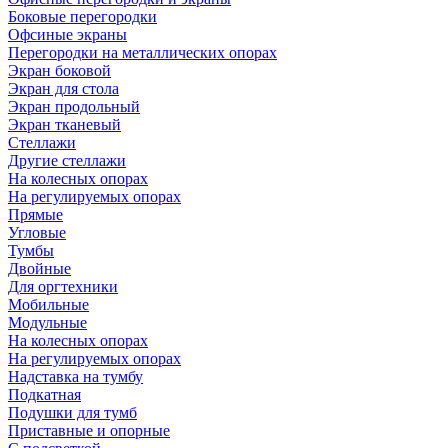
Боковые перегородки
Офсиные экраны
Перегородки на металлических опорах
Экран боковой
Экран для стола
Экран продольный
Экран тканевый
Стеллажи
Другие стеллажи
На колесных опорах
На регулируемых опорах
Прямые
Угловые
Тумбы
Двойные
Для оргтехники
Мобильные
Модульные
На колесных опорах
На регулируемых опорах
Надставка на тумбу
Подкатная
Подушки для тумб
Приставные и опорные