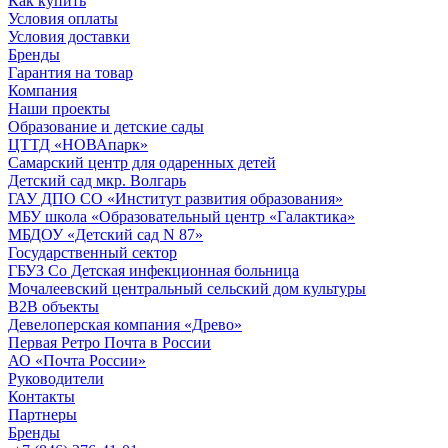
Как купить
Условия оплаты
Условия доставки
Бренды
Гарантия на товар
Компания
Наши проекты
Образование и детские сады
ЦТТД «НОВАпарк»
Самарский центр для одаренных детей
Детский сад мкр. Волгарь
ГАУ ДПО СО «Институт развития образования»
МБУ школа «Образовательный центр «Галактика»
МБДОУ «Детский сад N 87»
Государственный сектор
ГБУЗ Со Детская инфекционная больница
Мочалеевский центральный сельский дом культуры
B2B объекты
Девелоперская компания «Древо»
Первая Ретро Почта в России
АО «Почта России»
Руководители
Контакты
Партнеры
Бренды