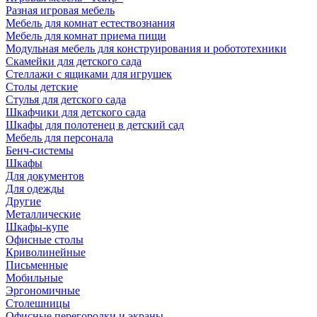
Разная игровая мебель
Мебель для комнат естествознания
Мебель для комнат приема пищи
Модульная мебель для конструирования и робототехники
Скамейки для детского сада
Стеллажи с ящиками для игрушек
Столы детские
Стулья для детского сада
Шкафчики для детского сада
Шкафы для полотенец в детский сад
Мебель для персонала
Бенч-системы
Шкафы
Для документов
Для одежды
Другие
Металлические
Шкафы-купе
Офисные столы
Криволинейные
Письменные
Мобильные
Эргономичные
Столешницы
Офисные перегородки и экраны