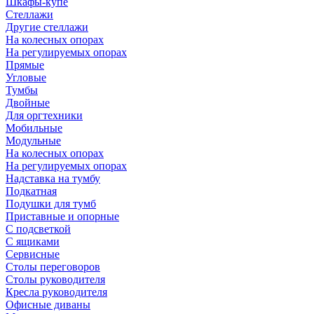
Шкафы-купе
Стеллажи
Другие стеллажи
На колесных опорах
На регулируемых опорах
Прямые
Угловые
Тумбы
Двойные
Для оргтехники
Мобильные
Модульные
На колесных опорах
На регулируемых опорах
Надставка на тумбу
Подкатная
Подушки для тумб
Приставные и опорные
С подсветкой
С ящиками
Сервисные
Столы переговоров
Столы руководителя
Кресла руководителя
Офисные диваны