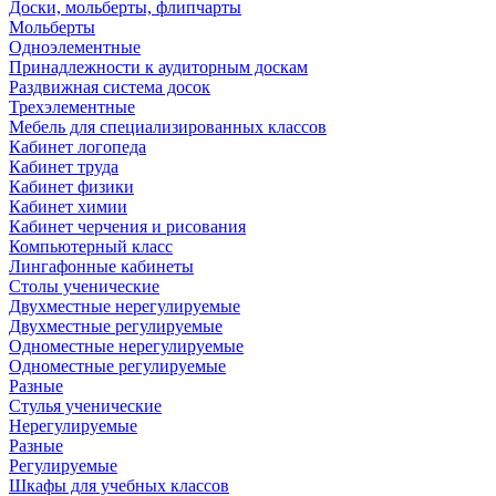
Доски, мольберты, флипчарты
Мольберты
Одноэлементные
Принадлежности к аудиторным доскам
Раздвижная система досок
Трехэлементные
Мебель для специализированных классов
Кабинет логопеда
Кабинет труда
Кабинет физики
Кабинет химии
Кабинет черчения и рисования
Компьютерный класс
Лингафонные кабинеты
Столы ученические
Двухместные нерегулируемые
Двухместные регулируемые
Одноместные нерегулируемые
Одноместные регулируемые
Разные
Стулья ученические
Нерегулируемые
Разные
Регулируемые
Шкафы для учебных классов