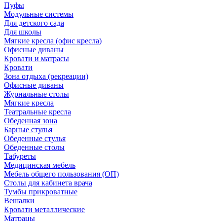
Пуфы
Модульные системы
Для детского сада
Для школы
Мягкие кресла (офис кресла)
Офисные диваны
Кровати и матрасы
Кровати
Зона отдыха (рекреации)
Офисные диваны
Журнальные столы
Мягкие кресла
Театральные кресла
Обеденная зона
Барные стулья
Обеденные стулья
Обеденные столы
Табуреты
Медицинская мебель
Мебель общего пользования (ОП)
Столы для кабинета врача
Тумбы прикроватные
Вешалки
Кровати металлические
Матрацы