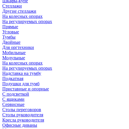
Шкафы-купе
Стеллажи
Другие стеллажи
На колесных опорах
На регулируемых опорах
Прямые
Угловые
Тумбы
Двойные
Для оргтехники
Мобильные
Модульные
На колесных опорах
На регулируемых опорах
Надставка на тумбу
Подкатная
Подушки для тумб
Приставные и опорные
С подсветкой
С ящиками
Сервисные
Столы переговоров
Столы руководителя
Кресла руководителя
Офисные диваны