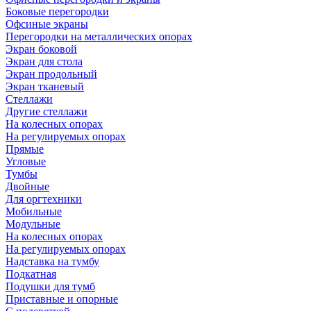
Боковые перегородки
Офсиные экраны
Перегородки на металлических опорах
Экран боковой
Экран для стола
Экран продольный
Экран тканевый
Стеллажи
Другие стеллажи
На колесных опорах
На регулируемых опорах
Прямые
Угловые
Тумбы
Двойные
Для оргтехники
Мобильные
Модульные
На колесных опорах
На регулируемых опорах
Надставка на тумбу
Подкатная
Подушки для тумб
Приставные и опорные