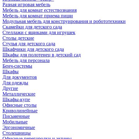
Разная игровая мебель
Мебель для комнат естествознания
Мебель для комнат приема пищи
Модульная мебель для конструирования и робототехники
Скамейки для детского сада
Стеллажи с ящиками для игрушек
Столы детские
Стулья для детского сада
Шкафчики для детского сада
Шкафы для полотенец в детский сад
Мебель для персонала
Бенч-системы
Шкафы
Для документов
Для одежды
Другие
Металлические
Шкафы-купе
Офисные столы
Криволинейные
Письменные
Мобильные
Эргономичные
Столешницы
Офисные перегородки и экраны