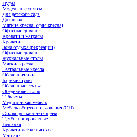
Пуфы
Модульные системы
Для детского сада
Для школы
Мягкие кресла (офис кресла)
Офисные диваны
Кровати и матрасы
Кровати
Зона отдыха (рекреации)
Офисные диваны
Журнальные столы
Мягкие кресла
Театральные кресла
Обеденная зона
Барные стулья
Обеденные стулья
Обеденные столы
Табуреты
Медицинская мебель
Мебель общего пользования (ОП)
Столы для кабинета врача
Тумбы прикроватные
Вешалки
Кровати металлические
Матрацы