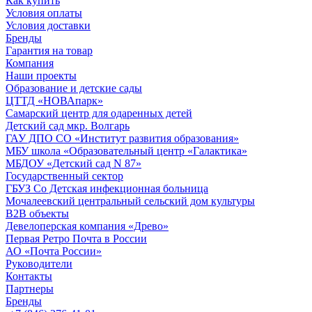
Как купить
Условия оплаты
Условия доставки
Бренды
Гарантия на товар
Компания
Наши проекты
Образование и детские сады
ЦТТД «НОВАпарк»
Самарский центр для одаренных детей
Детский сад мкр. Волгарь
ГАУ ДПО СО «Институт развития образования»
МБУ школа «Образовательный центр «Галактика»
МБДОУ «Детский сад N 87»
Государственный сектор
ГБУЗ Со Детская инфекционная больница
Мочалеевский центральный сельский дом культуры
B2B объекты
Девелоперская компания «Древо»
Первая Ретро Почта в России
АО «Почта России»
Руководители
Контакты
Партнеры
Бренды