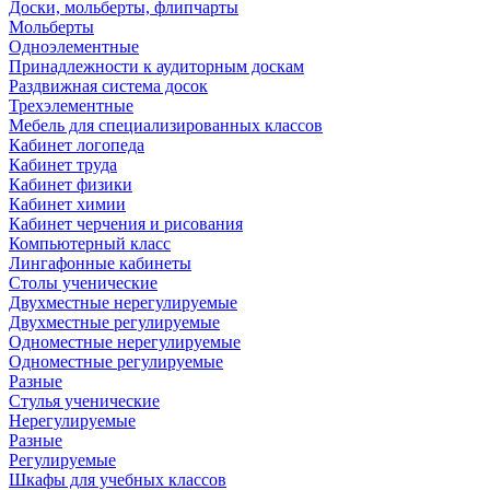
Доски, мольберты, флипчарты
Мольберты
Одноэлементные
Принадлежности к аудиторным доскам
Раздвижная система досок
Трехэлементные
Мебель для специализированных классов
Кабинет логопеда
Кабинет труда
Кабинет физики
Кабинет химии
Кабинет черчения и рисования
Компьютерный класс
Лингафонные кабинеты
Столы ученические
Двухместные нерегулируемые
Двухместные регулируемые
Одноместные нерегулируемые
Одноместные регулируемые
Разные
Стулья ученические
Нерегулируемые
Разные
Регулируемые
Шкафы для учебных классов