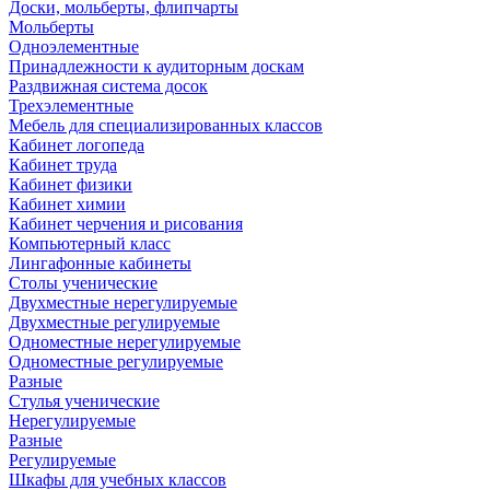
Доски, мольберты, флипчарты
Мольберты
Одноэлементные
Принадлежности к аудиторным доскам
Раздвижная система досок
Трехэлементные
Мебель для специализированных классов
Кабинет логопеда
Кабинет труда
Кабинет физики
Кабинет химии
Кабинет черчения и рисования
Компьютерный класс
Лингафонные кабинеты
Столы ученические
Двухместные нерегулируемые
Двухместные регулируемые
Одноместные нерегулируемые
Одноместные регулируемые
Разные
Стулья ученические
Нерегулируемые
Разные
Регулируемые
Шкафы для учебных классов