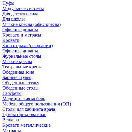
Пуфы
Модульные системы
Для детского сада
Для школы
Мягкие кресла (офис кресла)
Офисные диваны
Кровати и матрасы
Кровати
Зона отдыха (рекреации)
Офисные диваны
Журнальные столы
Мягкие кресла
Театральные кресла
Обеденная зона
Барные стулья
Обеденные стулья
Обеденные столы
Табуреты
Медицинская мебель
Мебель общего пользования (ОП)
Столы для кабинета врача
Тумбы прикроватные
Вешалки
Кровати металлические
Матрацы