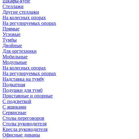
Шкафы-купе
Стеллажи
Другие стеллажи
На колесных опорах
На регулируемых опорах
Прямые
Угловые
Тумбы
Двойные
Для оргтехники
Мобильные
Модульные
На колесных опорах
На регулируемых опорах
Надставка на тумбу
Подкатная
Подушки для тумб
Приставные и опорные
С подсветкой
С ящиками
Сервисные
Столы переговоров
Столы руководителя
Кресла руководителя
Офисные диваны