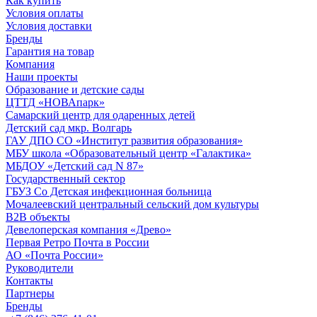
Как купить
Условия оплаты
Условия доставки
Бренды
Гарантия на товар
Компания
Наши проекты
Образование и детские сады
ЦТТД «НОВАпарк»
Самарский центр для одаренных детей
Детский сад мкр. Волгарь
ГАУ ДПО СО «Институт развития образования»
МБУ школа «Образовательный центр «Галактика»
МБДОУ «Детский сад N 87»
Государственный сектор
ГБУЗ Со Детская инфекционная больница
Мочалеевский центральный сельский дом культуры
B2B объекты
Девелоперская компания «Древо»
Первая Ретро Почта в России
АО «Почта России»
Руководители
Контакты
Партнеры
Бренды