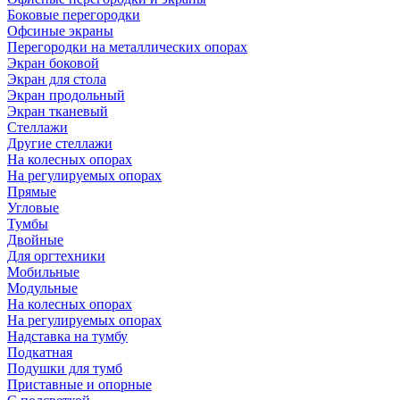
Боковые перегородки
Офсиные экраны
Перегородки на металлических опорах
Экран боковой
Экран для стола
Экран продольный
Экран тканевый
Стеллажи
Другие стеллажи
На колесных опорах
На регулируемых опорах
Прямые
Угловые
Тумбы
Двойные
Для оргтехники
Мобильные
Модульные
На колесных опорах
На регулируемых опорах
Надставка на тумбу
Подкатная
Подушки для тумб
Приставные и опорные