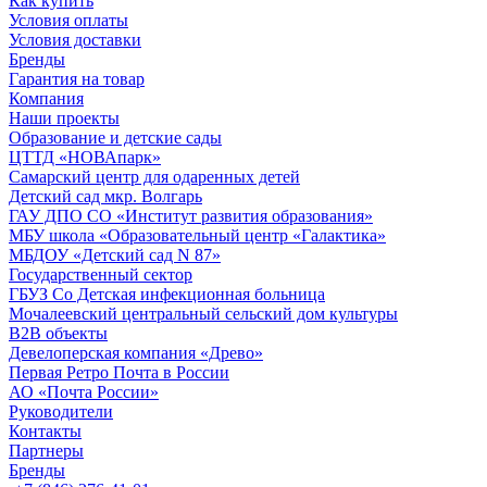
Как купить
Условия оплаты
Условия доставки
Бренды
Гарантия на товар
Компания
Наши проекты
Образование и детские сады
ЦТТД «НОВАпарк»
Самарский центр для одаренных детей
Детский сад мкр. Волгарь
ГАУ ДПО СО «Институт развития образования»
МБУ школа «Образовательный центр «Галактика»
МБДОУ «Детский сад N 87»
Государственный сектор
ГБУЗ Со Детская инфекционная больница
Мочалеевский центральный сельский дом культуры
B2B объекты
Девелоперская компания «Древо»
Первая Ретро Почта в России
АО «Почта России»
Руководители
Контакты
Партнеры
Бренды