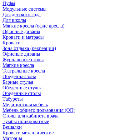
Пуфы
Модульные системы
Для детского сада
Для школы
Мягкие кресла (офис кресла)
Офисные диваны
Кровати и матрасы
Кровати
Зона отдыха (рекреации)
Офисные диваны
Журнальные столы
Мягкие кресла
Театральные кресла
Обеденная зона
Барные стулья
Обеденные стулья
Обеденные столы
Табуреты
Медицинская мебель
Мебель общего пользования (ОП)
Столы для кабинета врача
Тумбы прикроватные
Вешалки
Кровати металлические
Матрацы