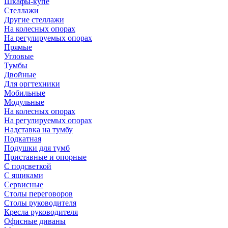
Шкафы-купе
Стеллажи
Другие стеллажи
На колесных опорах
На регулируемых опорах
Прямые
Угловые
Тумбы
Двойные
Для оргтехники
Мобильные
Модульные
На колесных опорах
На регулируемых опорах
Надставка на тумбу
Подкатная
Подушки для тумб
Приставные и опорные
С подсветкой
С ящиками
Сервисные
Столы переговоров
Столы руководителя
Кресла руководителя
Офисные диваны