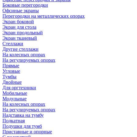
Боковые перегородки
Офсиные экраны
Перегородки на металлических опорах
Экран боковой
Экран для стола
Экран продольный
Экран тканевый
Стеллажи
Другие стеллажи
На колесных опорах
На регулируемых опорах
Прямые
Угловые
Тумбы
Двойные
Для оргтехники
Мобильные
Модульные
На колесных опорах
На регулируемых опорах
Надставка на тумбу
Подкатная
Подушки для тумб
Приставные и опорные