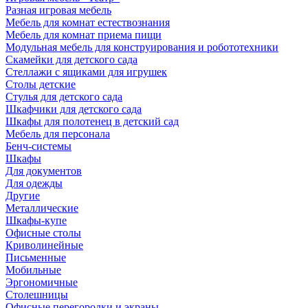
Разная игровая мебель
Мебель для комнат естествознания
Мебель для комнат приема пищи
Модульная мебель для конструирования и робототехники
Скамейки для детского сада
Стеллажи с ящиками для игрушек
Столы детские
Стулья для детского сада
Шкафчики для детского сада
Шкафы для полотенец в детский сад
Мебель для персонала
Бенч-системы
Шкафы
Для документов
Для одежды
Другие
Металлические
Шкафы-купе
Офисные столы
Криволинейные
Письменные
Мобильные
Эргономичные
Столешницы
Офисные перегородки и экраны