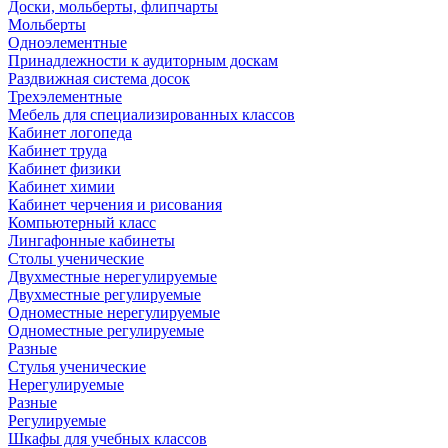
Доски, мольберты, флипчарты
Мольберты
Одноэлементные
Принадлежности к аудиторным доскам
Раздвижная система досок
Трехэлементные
Мебель для специализированных классов
Кабинет логопеда
Кабинет труда
Кабинет физики
Кабинет химии
Кабинет черчения и рисования
Компьютерный класс
Лингафонные кабинеты
Столы ученические
Двухместные нерегулируемые
Двухместные регулируемые
Одноместные нерегулируемые
Одноместные регулируемые
Разные
Стулья ученические
Нерегулируемые
Разные
Регулируемые
Шкафы для учебных классов