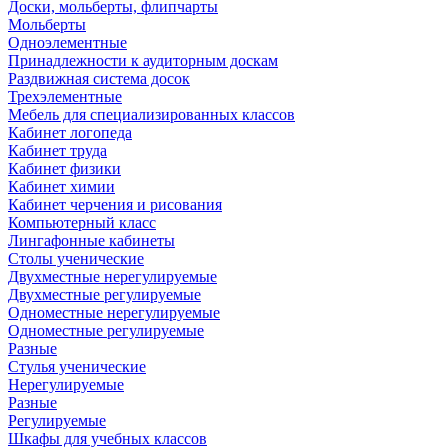
Доски, мольберты, флипчарты
Мольберты
Одноэлементные
Принадлежности к аудиторным доскам
Раздвижная система досок
Трехэлементные
Мебель для специализированных классов
Кабинет логопеда
Кабинет труда
Кабинет физики
Кабинет химии
Кабинет черчения и рисования
Компьютерный класс
Лингафонные кабинеты
Столы ученические
Двухместные нерегулируемые
Двухместные регулируемые
Одноместные нерегулируемые
Одноместные регулируемые
Разные
Стулья ученические
Нерегулируемые
Разные
Регулируемые
Шкафы для учебных классов