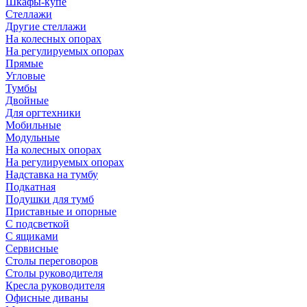
Шкафы-купе
Стеллажи
Другие стеллажи
На колесных опорах
На регулируемых опорах
Прямые
Угловые
Тумбы
Двойные
Для оргтехники
Мобильные
Модульные
На колесных опорах
На регулируемых опорах
Надставка на тумбу
Подкатная
Подушки для тумб
Приставные и опорные
С подсветкой
С ящиками
Сервисные
Столы переговоров
Столы руководителя
Кресла руководителя
Офисные диваны