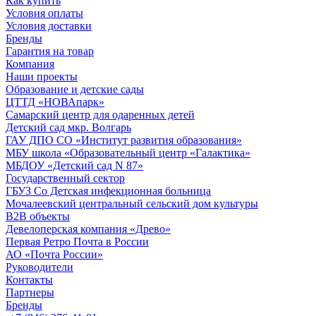
Как купить
Условия оплаты
Условия доставки
Бренды
Гарантия на товар
Компания
Наши проекты
Образование и детские сады
ЦТТД «НОВАпарк»
Самарский центр для одаренных детей
Детский сад мкр. Волгарь
ГАУ ДПО СО «Институт развития образования»
МБУ школа «Образовательный центр «Галактика»
МБДОУ «Детский сад N 87»
Государственный сектор
ГБУЗ Со Детская инфекционная больница
Мочалеевский центральный сельский дом культуры
B2B объекты
Девелоперская компания «Древо»
Первая Ретро Почта в России
АО «Почта России»
Руководители
Контакты
Партнеры
Бренды