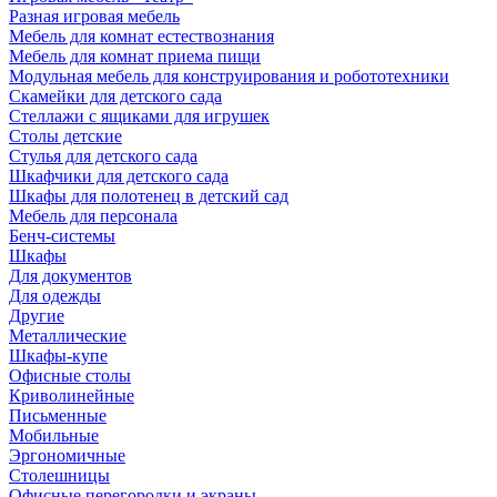
Разная игровая мебель
Мебель для комнат естествознания
Мебель для комнат приема пищи
Модульная мебель для конструирования и робототехники
Скамейки для детского сада
Стеллажи с ящиками для игрушек
Столы детские
Стулья для детского сада
Шкафчики для детского сада
Шкафы для полотенец в детский сад
Мебель для персонала
Бенч-системы
Шкафы
Для документов
Для одежды
Другие
Металлические
Шкафы-купе
Офисные столы
Криволинейные
Письменные
Мобильные
Эргономичные
Столешницы
Офисные перегородки и экраны