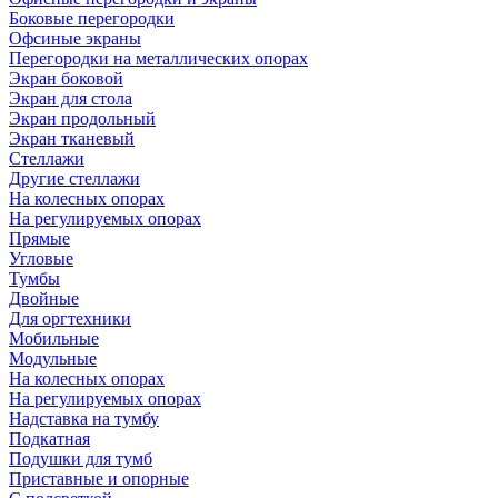
Боковые перегородки
Офсиные экраны
Перегородки на металлических опорах
Экран боковой
Экран для стола
Экран продольный
Экран тканевый
Стеллажи
Другие стеллажи
На колесных опорах
На регулируемых опорах
Прямые
Угловые
Тумбы
Двойные
Для оргтехники
Мобильные
Модульные
На колесных опорах
На регулируемых опорах
Надставка на тумбу
Подкатная
Подушки для тумб
Приставные и опорные