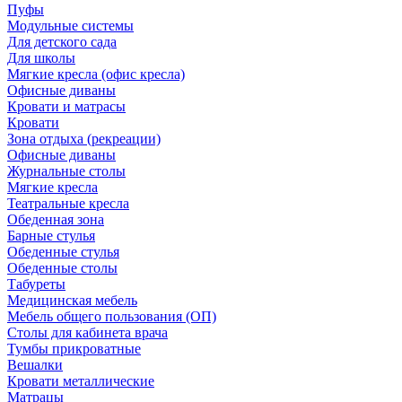
Пуфы
Модульные системы
Для детского сада
Для школы
Мягкие кресла (офис кресла)
Офисные диваны
Кровати и матрасы
Кровати
Зона отдыха (рекреации)
Офисные диваны
Журнальные столы
Мягкие кресла
Театральные кресла
Обеденная зона
Барные стулья
Обеденные стулья
Обеденные столы
Табуреты
Медицинская мебель
Мебель общего пользования (ОП)
Столы для кабинета врача
Тумбы прикроватные
Вешалки
Кровати металлические
Матрацы