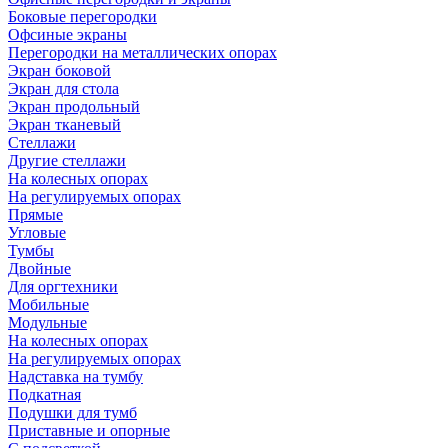
Боковые перегородки
Офсиные экраны
Перегородки на металлических опорах
Экран боковой
Экран для стола
Экран продольный
Экран тканевый
Стеллажи
Другие стеллажи
На колесных опорах
На регулируемых опорах
Прямые
Угловые
Тумбы
Двойные
Для оргтехники
Мобильные
Модульные
На колесных опорах
На регулируемых опорах
Надставка на тумбу
Подкатная
Подушки для тумб
Приставные и опорные