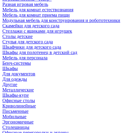
Разная игровая мебель
Мебель для комнат естествознания
Мебель для комнат приема пищи
Модульная мебель для конструирования и робототехники
Скамейки для детского сада
Стеллажи с ящиками для игрушек
Столы детские
Стулья для детского сада
Шкафчики для детского сада
Шкафы для полотенец в детский сад
Мебель для персонала
Бенч-системы
Шкафы
Для документов
Для одежды
Другие
Металлические
Шкафы-купе
Офисные столы
Криволинейные
Письменные
Мобильные
Эргономичные
Столешницы
Офисные перегородки и экраны