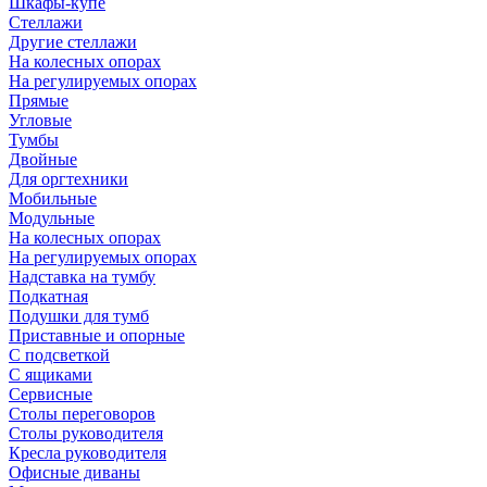
Шкафы-купе
Стеллажи
Другие стеллажи
На колесных опорах
На регулируемых опорах
Прямые
Угловые
Тумбы
Двойные
Для оргтехники
Мобильные
Модульные
На колесных опорах
На регулируемых опорах
Надставка на тумбу
Подкатная
Подушки для тумб
Приставные и опорные
С подсветкой
С ящиками
Сервисные
Столы переговоров
Столы руководителя
Кресла руководителя
Офисные диваны