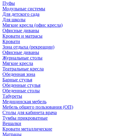
Пуфы
Модульные системы
Для детского сада
Для школы
Мягкие кресла (офис кресла)
Офисные диваны
Кровати и матрасы
Кровати
Зона отдыха (рекреации)
Офисные диваны
Журнальные столы
Мягкие кресла
Театральные кресла
Обеденная зона
Барные стулья
Обеденные стулья
Обеденные столы
Табуреты
Медицинская мебель
Мебель общего пользования (ОП)
Столы для кабинета врача
Тумбы прикроватные
Вешалки
Кровати металлические
Матрацы