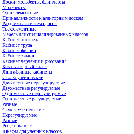
Доски, мольберты, флипчарты
Мольберты
Одноэлементные
Принадлежности к аудиторным доскам
Раздвижная система досок
Трехэлементные
Мебель для специализированных классов
Кабинет логопеда
Кабинет труда
Кабинет физики
Кабинет химии
Кабинет черчения и рисования
Компьютерный класс
Лингафонные кабинеты
Столы ученические
Двухместные нерегулируемые
Двухместные регулируемые
Одноместные нерегулируемые
Одноместные регулируемые
Разные
Стулья ученические
Нерегулируемые
Разные
Регулируемые
Шкафы для учебных классов