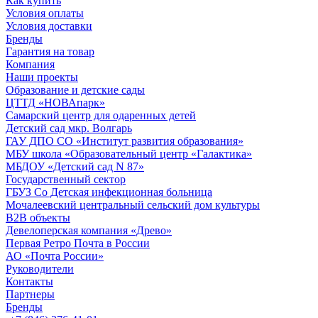
Как купить
Условия оплаты
Условия доставки
Бренды
Гарантия на товар
Компания
Наши проекты
Образование и детские сады
ЦТТД «НОВАпарк»
Самарский центр для одаренных детей
Детский сад мкр. Волгарь
ГАУ ДПО СО «Институт развития образования»
МБУ школа «Образовательный центр «Галактика»
МБДОУ «Детский сад N 87»
Государственный сектор
ГБУЗ Со Детская инфекционная больница
Мочалеевский центральный сельский дом культуры
B2B объекты
Девелоперская компания «Древо»
Первая Ретро Почта в России
АО «Почта России»
Руководители
Контакты
Партнеры
Бренды