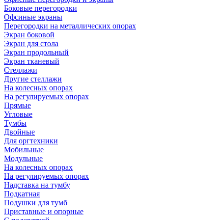
Боковые перегородки
Офсиные экраны
Перегородки на металлических опорах
Экран боковой
Экран для стола
Экран продольный
Экран тканевый
Стеллажи
Другие стеллажи
На колесных опорах
На регулируемых опорах
Прямые
Угловые
Тумбы
Двойные
Для оргтехники
Мобильные
Модульные
На колесных опорах
На регулируемых опорах
Надставка на тумбу
Подкатная
Подушки для тумб
Приставные и опорные