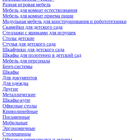
Разная игровая мебель
Мебель для комнат естествознания
Мебель для комнат приема пищи
Модульная мебель для конструирования и робототехники
Скамейки для детского сада
Стеллажи с ящиками для игрушек
Столы детские
Стулья для детского сада
Шкафчики для детского сада
Шкафы для полотенец в детский сад
Мебель для персонала
Бенч-системы
Шкафы
Для документов
Для одежды
Другие
Металлические
Шкафы-купе
Офисные столы
Криволинейные
Письменные
Мобильные
Эргономичные
Столешницы
Офисные перегородки и экраны