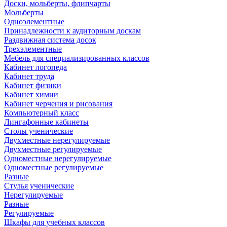
Доски, мольберты, флипчарты
Мольберты
Одноэлементные
Принадлежности к аудиторным доскам
Раздвижная система досок
Трехэлементные
Мебель для специализированных классов
Кабинет логопеда
Кабинет труда
Кабинет физики
Кабинет химии
Кабинет черчения и рисования
Компьютерный класс
Лингафонные кабинеты
Столы ученические
Двухместные нерегулируемые
Двухместные регулируемые
Одноместные нерегулируемые
Одноместные регулируемые
Разные
Стулья ученические
Нерегулируемые
Разные
Регулируемые
Шкафы для учебных классов