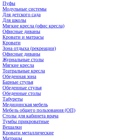
Пуфы
Модульные системы
Для детского сада
Для школы
Мягкие кресла (офис кресла)
Офисные диваны
Кровати и матрасы
Кровати
Зона отдыха (рекреации)
Офисные диваны
Журнальные столы
Мягкие кресла
Театральные кресла
Обеденная зона
Барные стулья
Обеденные стулья
Обеденные столы
Табуреты
Медицинская мебель
Мебель общего пользования (ОП)
Столы для кабинета врача
Тумбы прикроватные
Вешалки
Кровати металлические
Матрацы