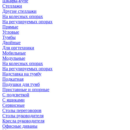
Шкафы-купе
Стеллажи
Другие стеллажи
На колесных опорах
На регулируемых опорах
Прямые
Угловые
Тумбы
Двойные
Для оргтехники
Мобильные
Модульные
На колесных опорах
На регулируемых опорах
Надставка на тумбу
Подкатная
Подушки для тумб
Приставные и опорные
С подсветкой
С ящиками
Сервисные
Столы переговоров
Столы руководителя
Кресла руководителя
Офисные диваны