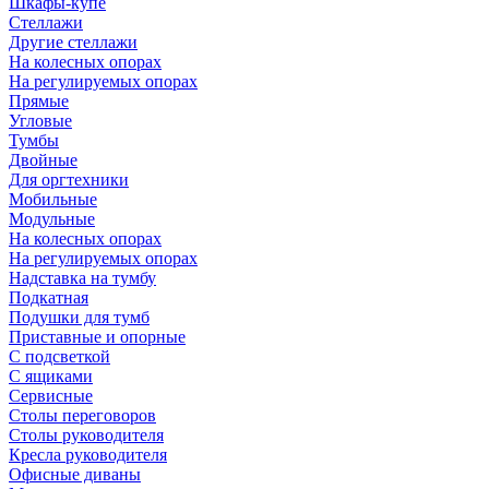
Шкафы-купе
Стеллажи
Другие стеллажи
На колесных опорах
На регулируемых опорах
Прямые
Угловые
Тумбы
Двойные
Для оргтехники
Мобильные
Модульные
На колесных опорах
На регулируемых опорах
Надставка на тумбу
Подкатная
Подушки для тумб
Приставные и опорные
С подсветкой
С ящиками
Сервисные
Столы переговоров
Столы руководителя
Кресла руководителя
Офисные диваны