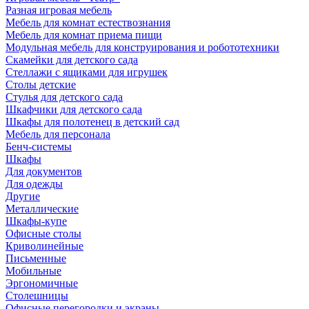
Разная игровая мебель
Мебель для комнат естествознания
Мебель для комнат приема пищи
Модульная мебель для конструирования и робототехники
Скамейки для детского сада
Стеллажи с ящиками для игрушек
Столы детские
Стулья для детского сада
Шкафчики для детского сада
Шкафы для полотенец в детский сад
Мебель для персонала
Бенч-системы
Шкафы
Для документов
Для одежды
Другие
Металлические
Шкафы-купе
Офисные столы
Криволинейные
Письменные
Мобильные
Эргономичные
Столешницы
Офисные перегородки и экраны