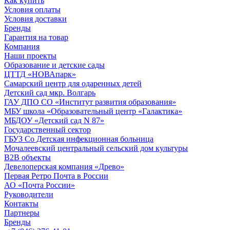
Как купить
Условия оплаты
Условия доставки
Бренды
Гарантия на товар
Компания
Наши проекты
Образование и детские сады
ЦТТД «НОВАпарк»
Самарский центр для одаренных детей
Детский сад мкр. Волгарь
ГАУ ДПО СО «Институт развития образования»
МБУ школа «Образовательный центр «Галактика»
МБДОУ «Детский сад N 87»
Государственный сектор
ГБУЗ Со Детская инфекционная больница
Мочалеевский центральный сельский дом культуры
B2B объекты
Девелоперская компания «Древо»
Первая Ретро Почта в России
АО «Почта России»
Руководители
Контакты
Партнеры
Бренды