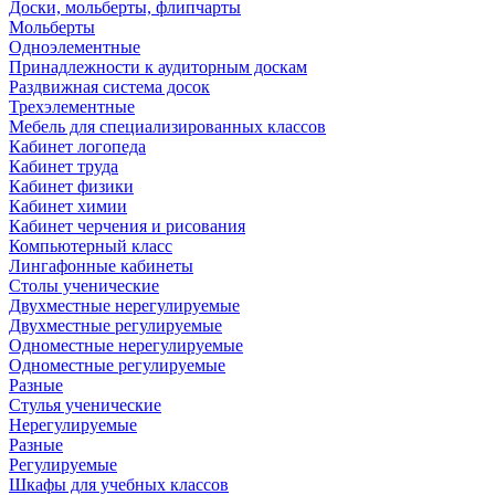
Доски, мольберты, флипчарты
Мольберты
Одноэлементные
Принадлежности к аудиторным доскам
Раздвижная система досок
Трехэлементные
Мебель для специализированных классов
Кабинет логопеда
Кабинет труда
Кабинет физики
Кабинет химии
Кабинет черчения и рисования
Компьютерный класс
Лингафонные кабинеты
Столы ученические
Двухместные нерегулируемые
Двухместные регулируемые
Одноместные нерегулируемые
Одноместные регулируемые
Разные
Стулья ученические
Нерегулируемые
Разные
Регулируемые
Шкафы для учебных классов