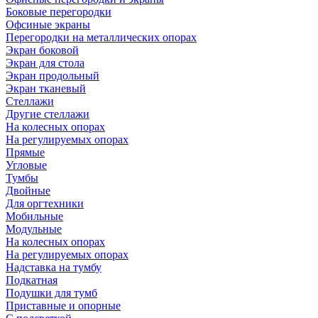
Боковые перегородки
Офсиные экраны
Перегородки на металлических опорах
Экран боковой
Экран для стола
Экран продольный
Экран тканевый
Стеллажи
Другие стеллажи
На колесных опорах
На регулируемых опорах
Прямые
Угловые
Тумбы
Двойные
Для оргтехники
Мобильные
Модульные
На колесных опорах
На регулируемых опорах
Надставка на тумбу
Подкатная
Подушки для тумб
Приставные и опорные