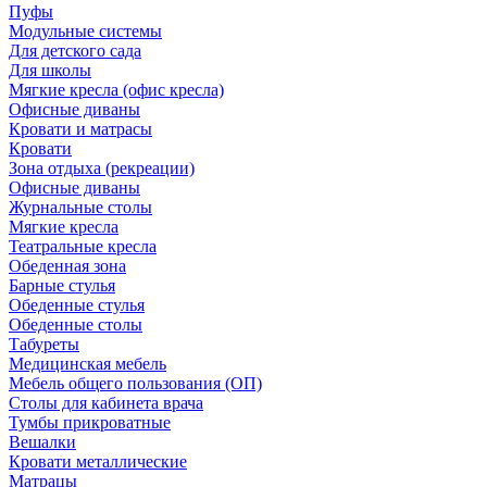
Пуфы
Модульные системы
Для детского сада
Для школы
Мягкие кресла (офис кресла)
Офисные диваны
Кровати и матрасы
Кровати
Зона отдыха (рекреации)
Офисные диваны
Журнальные столы
Мягкие кресла
Театральные кресла
Обеденная зона
Барные стулья
Обеденные стулья
Обеденные столы
Табуреты
Медицинская мебель
Мебель общего пользования (ОП)
Столы для кабинета врача
Тумбы прикроватные
Вешалки
Кровати металлические
Матрацы