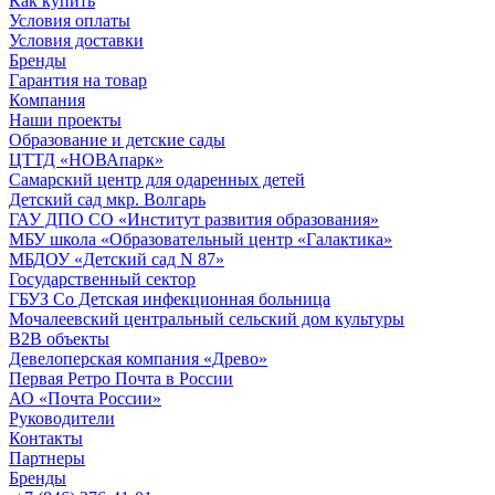
Как купить
Условия оплаты
Условия доставки
Бренды
Гарантия на товар
Компания
Наши проекты
Образование и детские сады
ЦТТД «НОВАпарк»
Самарский центр для одаренных детей
Детский сад мкр. Волгарь
ГАУ ДПО СО «Институт развития образования»
МБУ школа «Образовательный центр «Галактика»
МБДОУ «Детский сад N 87»
Государственный сектор
ГБУЗ Со Детская инфекционная больница
Мочалеевский центральный сельский дом культуры
B2B объекты
Девелоперская компания «Древо»
Первая Ретро Почта в России
АО «Почта России»
Руководители
Контакты
Партнеры
Бренды