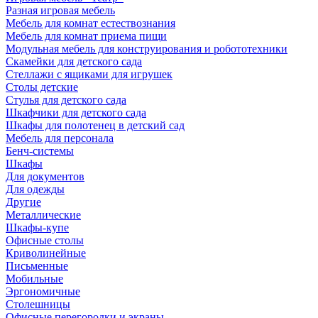
Разная игровая мебель
Мебель для комнат естествознания
Мебель для комнат приема пищи
Модульная мебель для конструирования и робототехники
Скамейки для детского сада
Стеллажи с ящиками для игрушек
Столы детские
Стулья для детского сада
Шкафчики для детского сада
Шкафы для полотенец в детский сад
Мебель для персонала
Бенч-системы
Шкафы
Для документов
Для одежды
Другие
Металлические
Шкафы-купе
Офисные столы
Криволинейные
Письменные
Мобильные
Эргономичные
Столешницы
Офисные перегородки и экраны