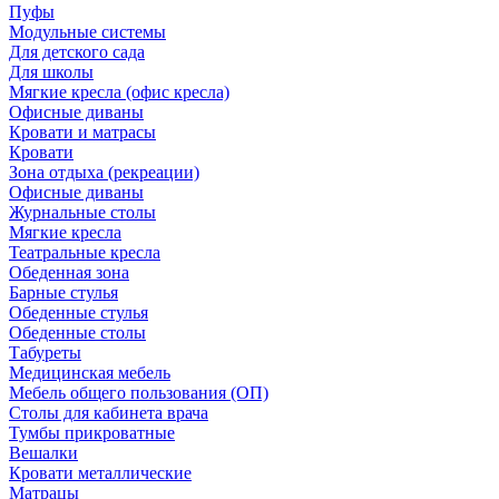
Пуфы
Модульные системы
Для детского сада
Для школы
Мягкие кресла (офис кресла)
Офисные диваны
Кровати и матрасы
Кровати
Зона отдыха (рекреации)
Офисные диваны
Журнальные столы
Мягкие кресла
Театральные кресла
Обеденная зона
Барные стулья
Обеденные стулья
Обеденные столы
Табуреты
Медицинская мебель
Мебель общего пользования (ОП)
Столы для кабинета врача
Тумбы прикроватные
Вешалки
Кровати металлические
Матрацы