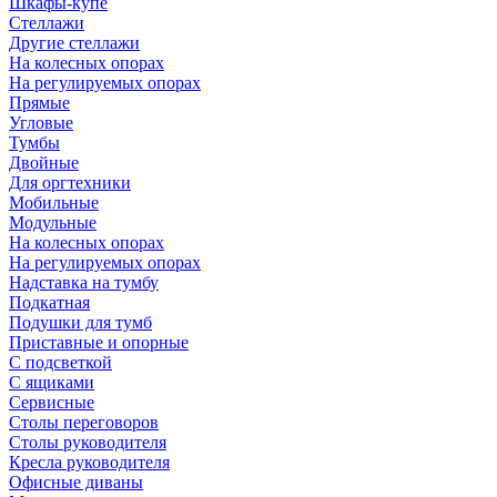
Шкафы-купе
Стеллажи
Другие стеллажи
На колесных опорах
На регулируемых опорах
Прямые
Угловые
Тумбы
Двойные
Для оргтехники
Мобильные
Модульные
На колесных опорах
На регулируемых опорах
Надставка на тумбу
Подкатная
Подушки для тумб
Приставные и опорные
С подсветкой
С ящиками
Сервисные
Столы переговоров
Столы руководителя
Кресла руководителя
Офисные диваны