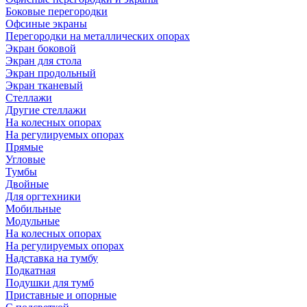
Боковые перегородки
Офсиные экраны
Перегородки на металлических опорах
Экран боковой
Экран для стола
Экран продольный
Экран тканевый
Стеллажи
Другие стеллажи
На колесных опорах
На регулируемых опорах
Прямые
Угловые
Тумбы
Двойные
Для оргтехники
Мобильные
Модульные
На колесных опорах
На регулируемых опорах
Надставка на тумбу
Подкатная
Подушки для тумб
Приставные и опорные