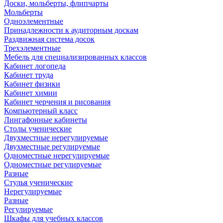
Доски, мольберты, флипчарты
Мольберты
Одноэлементные
Принадлежности к аудиторным доскам
Раздвижная система досок
Трехэлементные
Мебель для специализированных классов
Кабинет логопеда
Кабинет труда
Кабинет физики
Кабинет химии
Кабинет черчения и рисования
Компьютерный класс
Лингафонные кабинеты
Столы ученические
Двухместные нерегулируемые
Двухместные регулируемые
Одноместные нерегулируемые
Одноместные регулируемые
Разные
Стулья ученические
Нерегулируемые
Разные
Регулируемые
Шкафы для учебных классов