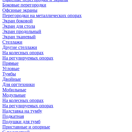
Боковые перегородки
Офсиные экраны
Перегородки на металлических опорах
Экран боковой
Экран для стола
Экран продольный
Экран тканевый
Стеллажи
Другие стеллажи
На колесных опорах
На регулируемых опорах
Прямые
Угловые
Тумбы
Двойные
Для оргтехники
Мобильные
Модульные
На колесных опорах
На регулируемых опорах
Надставка на тумбу
Подкатная
Подушки для тумб
Приставные и опорные