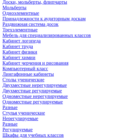
Доски, мольберты, флипчарты
Мольберты
Одноэлементные
Принадлежности к аудиторным доскам
Раздвижная система досок
Трехэлементные
Мебель для специализированных классов
Кабинет логопеда
Кабинет труда
Кабинет физики
Кабинет химии
Кабинет черчения и рисования
Компьютерный класс
Лингафонные кабинеты
Столы ученические
Двухместные нерегулируемые
Двухместные регулируемые
Одноместные нерегулируемые
Одноместные регулируемые
Разные
Стулья ученические
Нерегулируемые
Разные
Регулируемые
Шкафы для учебных классов