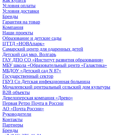
Как купить
Условия оплаты
Условия доставки
Бренды
Гарантия на товар
Компания
Наши проекты
Образование и детские сады
ЦТТД «НОВАпарк»
Самарский центр для одаренных детей
Детский сад мкр. Волгарь
ГАУ ДПО СО «Институт развития образования»
МБУ школа «Образовательный центр «Галактика»
МБДОУ «Детский сад N 87»
Государственный сектор
ГБУЗ Со Детская инфекционная больница
Мочалеевский центральный сельский дом культуры
B2B объекты
Девелоперская компания «Древо»
Первая Ретро Почта в России
АО «Почта России»
Руководители
Контакты
Партнеры
Бренды