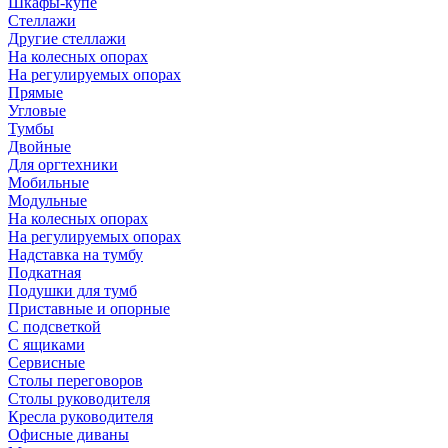
Шкафы-купе
Стеллажи
Другие стеллажи
На колесных опорах
На регулируемых опорах
Прямые
Угловые
Тумбы
Двойные
Для оргтехники
Мобильные
Модульные
На колесных опорах
На регулируемых опорах
Надставка на тумбу
Подкатная
Подушки для тумб
Приставные и опорные
С подсветкой
С ящиками
Сервисные
Столы переговоров
Столы руководителя
Кресла руководителя
Офисные диваны