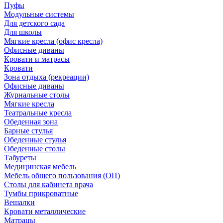
Пуфы
Модульные системы
Для детского сада
Для школы
Мягкие кресла (офис кресла)
Офисные диваны
Кровати и матрасы
Кровати
Зона отдыха (рекреации)
Офисные диваны
Журнальные столы
Мягкие кресла
Театральные кресла
Обеденная зона
Барные стулья
Обеденные стулья
Обеденные столы
Табуреты
Медицинская мебель
Мебель общего пользования (ОП)
Столы для кабинета врача
Тумбы прикроватные
Вешалки
Кровати металлические
Матрацы