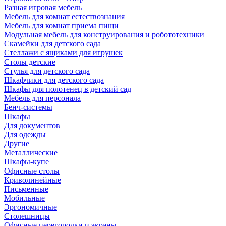
Разная игровая мебель
Мебель для комнат естествознания
Мебель для комнат приема пищи
Модульная мебель для конструирования и робототехники
Скамейки для детского сада
Стеллажи с ящиками для игрушек
Столы детские
Стулья для детского сада
Шкафчики для детского сада
Шкафы для полотенец в детский сад
Мебель для персонала
Бенч-системы
Шкафы
Для документов
Для одежды
Другие
Металлические
Шкафы-купе
Офисные столы
Криволинейные
Письменные
Мобильные
Эргономичные
Столешницы
Офисные перегородки и экраны