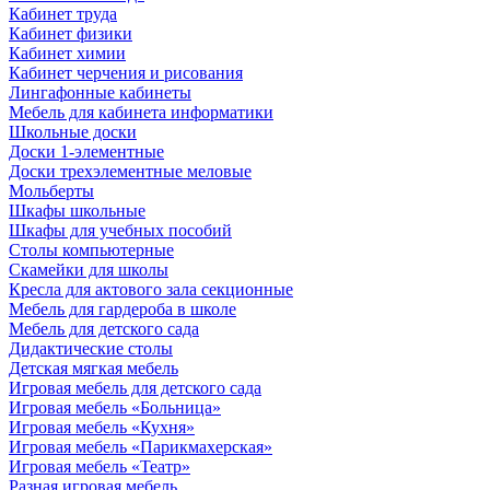
Кабинет труда
Кабинет физики
Кабинет химии
Кабинет черчения и рисования
Лингафонные кабинеты
Мебель для кабинета информатики
Школьные доски
Доски 1-элементные
Доски трехэлементные меловые
Мольберты
Шкафы школьные
Шкафы для учебных пособий
Столы компьютерные
Скамейки для школы
Кресла для актового зала секционные
Мебель для гардероба в школе
Мебель для детского сада
Дидактические столы
Детская мягкая мебель
Игровая мебель для детского сада
Игровая мебель «Больница»
Игровая мебель «Кухня»
Игровая мебель «Парикмахерская»
Игровая мебель «Театр»
Разная игровая мебель