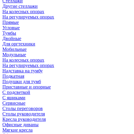
Стеллажи
Другие стеллажи
На колесных опорах
На регулируемых опорах
Прямые
Угловые
Тумбы
Двойные
Для оргтехники
Мобильные
Модульные
На колесных опорах
На регулируемых опорах
Надставка на тумбу
Подкатная
Подушки для тумб
Приставные и опорные
С подсветкой
С ящиками
Сервисные
Столы переговоров
Столы руководителя
Кресла руководителя
Офисные диваны
Мягкие кресла