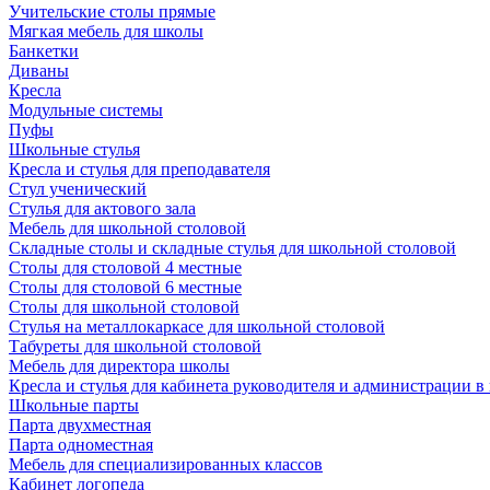
Учительские столы прямые
Мягкая мебель для школы
Банкетки
Диваны
Кресла
Модульные системы
Пуфы
Школьные стулья
Кресла и стулья для преподавателя
Стул ученический
Стулья для актового зала
Мебель для школьной столовой
Складные столы и складные стулья для школьной столовой
Столы для столовой 4 местные
Столы для столовой 6 местные
Столы для школьной столовой
Стулья на металлокаркасе для школьной столовой
Табуреты для школьной столовой
Мебель для директора школы
Кресла и стулья для кабинета руководителя и администрации в
Школьные парты
Парта двухместная
Парта одноместная
Мебель для специализированных классов
Кабинет логопеда