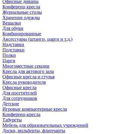
Офисные диваны
Конференц кресла
Журнальные столы
Хранение одежды
Вешалки
Для обуви
Комбинированные
Аксессуары (штанги, царги и т.д.)
Надставки
Подставки
Полки
Царги
Многоместные секции
Кресла для актового зала
Офисные кресла и стулья
Кресла руководителя
Офисные кресла
Для посетителей
Для сотрудников
Детские
Игровые компьютерные кресла
Конференц-кресла
Табуреты
Мебель для образовательных учреждений
Доски, мольберты, флипчарты