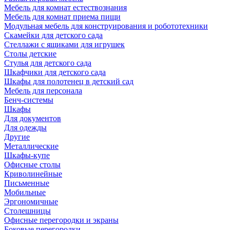
Мебель для комнат естествознания
Мебель для комнат приема пищи
Модульная мебель для конструирования и робототехники
Скамейки для детского сада
Стеллажи с ящиками для игрушек
Столы детские
Стулья для детского сада
Шкафчики для детского сада
Шкафы для полотенец в детский сад
Мебель для персонала
Бенч-системы
Шкафы
Для документов
Для одежды
Другие
Металлические
Шкафы-купе
Офисные столы
Криволинейные
Письменные
Мобильные
Эргономичные
Столешницы
Офисные перегородки и экраны
Боковые перегородки