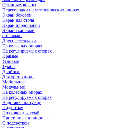
Офсиные экраны
Перегородки на металлических опорах
Экран боковой
Экран для стола
Экран продольный
Экран тканевый
Стеллажи
Другие стеллажи
На колесных опорах
На регулируемых опорах
Прямые
Угловые
Тумбы
Двойные
Для оргтехники
Мобильные
Модульные
На колесных опорах
На регулируемых опорах
Надставка на тумбу
Подкатная
Подушки для тумб
Приставные и опорные
С подсветкой