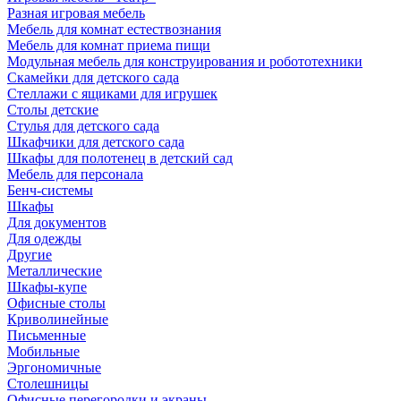
Разная игровая мебель
Мебель для комнат естествознания
Мебель для комнат приема пищи
Модульная мебель для конструирования и робототехники
Скамейки для детского сада
Стеллажи с ящиками для игрушек
Столы детские
Стулья для детского сада
Шкафчики для детского сада
Шкафы для полотенец в детский сад
Мебель для персонала
Бенч-системы
Шкафы
Для документов
Для одежды
Другие
Металлические
Шкафы-купе
Офисные столы
Криволинейные
Письменные
Мобильные
Эргономичные
Столешницы
Офисные перегородки и экраны