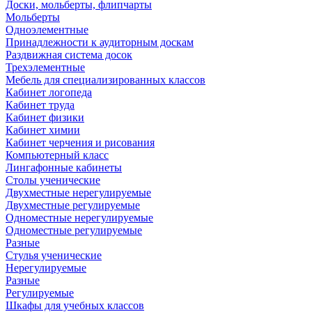
Доски, мольберты, флипчарты
Мольберты
Одноэлементные
Принадлежности к аудиторным доскам
Раздвижная система досок
Трехэлементные
Мебель для специализированных классов
Кабинет логопеда
Кабинет труда
Кабинет физики
Кабинет химии
Кабинет черчения и рисования
Компьютерный класс
Лингафонные кабинеты
Столы ученические
Двухместные нерегулируемые
Двухместные регулируемые
Одноместные нерегулируемые
Одноместные регулируемые
Разные
Стулья ученические
Нерегулируемые
Разные
Регулируемые
Шкафы для учебных классов