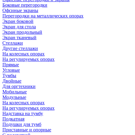
Боковые перегородки
Офсиные экраны
Перегородки на металлических опорах
Экран боковой
Экран для стола
Экран продольный
Экран тканевый
Стеллажи
Другие стеллажи
На колесных опорах
На регулируемых опорах
Прямые
Угловые
Тумбы
Двойные
Для оргтехники
Мобильные
Модульные
На колесных опорах
На регулируемых опорах
Надставка на тумбу
Подкатная
Подушки для тумб
Приставные и опорные