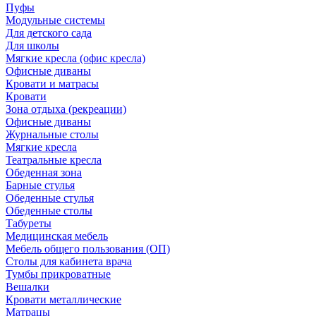
Пуфы
Модульные системы
Для детского сада
Для школы
Мягкие кресла (офис кресла)
Офисные диваны
Кровати и матрасы
Кровати
Зона отдыха (рекреации)
Офисные диваны
Журнальные столы
Мягкие кресла
Театральные кресла
Обеденная зона
Барные стулья
Обеденные стулья
Обеденные столы
Табуреты
Медицинская мебель
Мебель общего пользования (ОП)
Столы для кабинета врача
Тумбы прикроватные
Вешалки
Кровати металлические
Матрацы