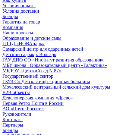
Как купить
Условия оплаты
Условия доставки
Бренды
Гарантия на товар
Компания
Наши проекты
Образование и детские сады
ЦТТД «НОВАпарк»
Самарский центр для одаренных детей
Детский сад мкр. Волгарь
ГАУ ДПО СО «Институт развития образования»
МБУ школа «Образовательный центр «Галактика»
МБДОУ «Детский сад N 87»
Государственный сектор
ГБУЗ Со Детская инфекционная больница
Мочалеевский центральный сельский дом культуры
B2B объекты
Девелоперская компания «Древо»
Первая Ретро Почта в России
АО «Почта России»
Руководители
Контакты
Партнеры
Бренды