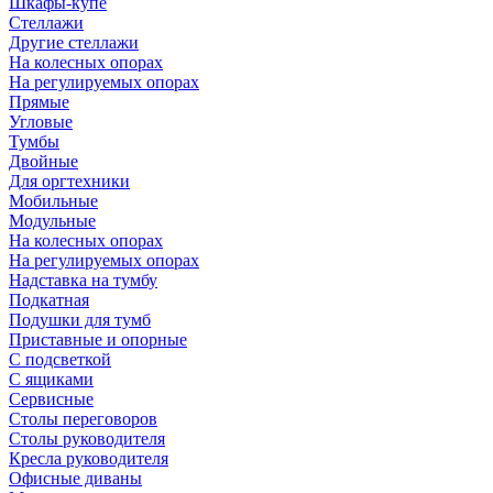
Шкафы-купе
Стеллажи
Другие стеллажи
На колесных опорах
На регулируемых опорах
Прямые
Угловые
Тумбы
Двойные
Для оргтехники
Мобильные
Модульные
На колесных опорах
На регулируемых опорах
Надставка на тумбу
Подкатная
Подушки для тумб
Приставные и опорные
С подсветкой
С ящиками
Сервисные
Столы переговоров
Столы руководителя
Кресла руководителя
Офисные диваны