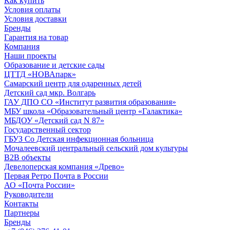
Как купить
Условия оплаты
Условия доставки
Бренды
Гарантия на товар
Компания
Наши проекты
Образование и детские сады
ЦТТД «НОВАпарк»
Самарский центр для одаренных детей
Детский сад мкр. Волгарь
ГАУ ДПО СО «Институт развития образования»
МБУ школа «Образовательный центр «Галактика»
МБДОУ «Детский сад N 87»
Государственный сектор
ГБУЗ Со Детская инфекционная больница
Мочалеевский центральный сельский дом культуры
B2B объекты
Девелоперская компания «Древо»
Первая Ретро Почта в России
АО «Почта России»
Руководители
Контакты
Партнеры
Бренды