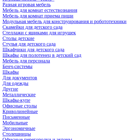
Разная игровая мебель
Мебель для комнат естествознания
Мебель для комнат приема пищи
Модульная мебель для конструирования и робототехники
Скамейки для детского сада
Стеллажи с ящиками для игрушек
Столы детские
Стулья для детского сада
Шкафчики для детского сада
Шкафы для полотенец в детский сад
Мебель для персонала
Бенч-системы
Шкафы
Для документов
Для одежды
Другие
Металлические
Шкафы-купе
Офисные столы
Криволинейные
Письменные
Мобильные
Эргономичные
Столешницы
Офисные перегородки и экраны