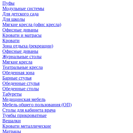
Пуфы
Модульные системы
Для детского сада
Для школы
Мягкие кресла (офис кресла)
Офисные диваны
Кровати и матрасы
Кровати
Зона отдыха (рекреации)
Офисные диваны
Журнальные столы
Мягкие кресла
Театральные кресла
Обеденная зона
Барные стулья
Обеденные стулья
Обеденные столы
Табуреты
Медицинская мебель
Мебель общего пользования (ОП)
Столы для кабинета врача
Тумбы прикроватные
Вешалки
Кровати металлические
Матрацы