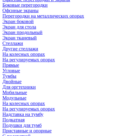
Боковые перегородки
Офсиные экраны
Перегородки на металлических опорах
Экран боковой
Экран для стола
Экран продольный
Экран тканевый
Стеллажи
Другие стеллажи
На колесных опорах
На регулируемых опорах
Прямые
Угловые
Тумбы
Двойные
Для оргтехники
Мобильные
Модульные
На колесных опорах
На регулируемых опорах
Надставка на тумбу
Подкатная
Подушки для тумб
Приставные и опорные