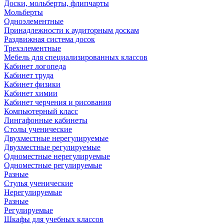
Доски, мольберты, флипчарты
Мольберты
Одноэлементные
Принадлежности к аудиторным доскам
Раздвижная система досок
Трехэлементные
Мебель для специализированных классов
Кабинет логопеда
Кабинет труда
Кабинет физики
Кабинет химии
Кабинет черчения и рисования
Компьютерный класс
Лингафонные кабинеты
Столы ученические
Двухместные нерегулируемые
Двухместные регулируемые
Одноместные нерегулируемые
Одноместные регулируемые
Разные
Стулья ученические
Нерегулируемые
Разные
Регулируемые
Шкафы для учебных классов