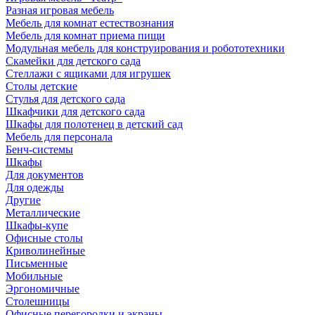
Разная игровая мебель
Мебель для комнат естествознания
Мебель для комнат приема пищи
Модульная мебель для конструирования и робототехники
Скамейки для детского сада
Стеллажи с ящиками для игрушек
Столы детские
Стулья для детского сада
Шкафчики для детского сада
Шкафы для полотенец в детский сад
Мебель для персонала
Бенч-системы
Шкафы
Для документов
Для одежды
Другие
Металлические
Шкафы-купе
Офисные столы
Криволинейные
Письменные
Мобильные
Эргономичные
Столешницы
Офисные перегородки и экраны