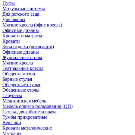
Пуфы
Модульные системы
Для детского сада
Для школы
Мягкие кресла (офис кресла)
Офисные диваны
Кровати и матрасы
Кровати
Зона отдыха (рекреации)
Офисные диваны
Журнальные столы
Мягкие кресла
Театральные кресла
Обеденная зона
Барные стулья
Обеденные стулья
Обеденные столы
Табуреты
Медицинская мебель
Мебель общего пользования (ОП)
Столы для кабинета врача
Тумбы прикроватные
Вешалки
Кровати металлические
Матрацы