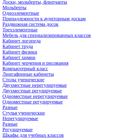
Доски, мольберты, флипчарты
Мольберты
Одноэлементные
Принадлежности к аудиторным доскам
Раздвижная система досок
Трехэлементные
Мебель для специализированных классов
Кабинет логопеда
Кабинет труда
Кабинет физики
Кабинет химии
Кабинет черчения и рисования
Компьютерный класс
Лингафонные кабинеты
Столы ученические
Двухместные нерегулируемые
Двухместные регулируемые
Одноместные нерегулируемые
Одноместные регулируемые
Разные
Стулья ученические
Нерегулируемые
Разные
Регулируемые
Шкафы для учебных классов