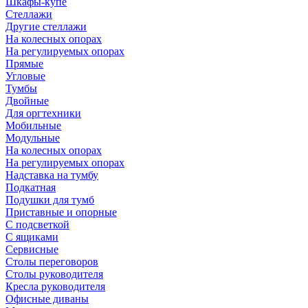
Шкафы-купе
Стеллажи
Другие стеллажи
На колесных опорах
На регулируемых опорах
Прямые
Угловые
Тумбы
Двойные
Для оргтехники
Мобильные
Модульные
На колесных опорах
На регулируемых опорах
Надставка на тумбу
Подкатная
Подушки для тумб
Приставные и опорные
С подсветкой
С ящиками
Сервисные
Столы переговоров
Столы руководителя
Кресла руководителя
Офисные диваны