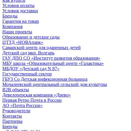
Как купить
Условия оплаты
Условия доставки
Бренды
Гарантия на товар
Компания
Наши проекты
Образование и детские сады
ЦТТД «НОВАпарк»
Самарский центр для одаренных детей
Детский сад мкр. Волгарь
ГАУ ДПО СО «Институт развития образования»
МБУ школа «Образовательный центр «Галактика»
МБДОУ «Детский сад N 87»
Государственный сектор
ГБУЗ Со Детская инфекционная больница
Мочалеевский центральный сельский дом культуры
B2B объекты
Девелоперская компания «Древо»
Первая Ретро Почта в России
АО «Почта России»
Руководители
Контакты
Партнеры
Бренды