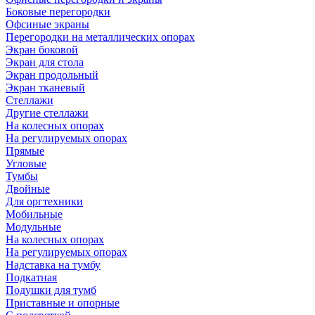
Боковые перегородки
Офсиные экраны
Перегородки на металлических опорах
Экран боковой
Экран для стола
Экран продольный
Экран тканевый
Стеллажи
Другие стеллажи
На колесных опорах
На регулируемых опорах
Прямые
Угловые
Тумбы
Двойные
Для оргтехники
Мобильные
Модульные
На колесных опорах
На регулируемых опорах
Надставка на тумбу
Подкатная
Подушки для тумб
Приставные и опорные