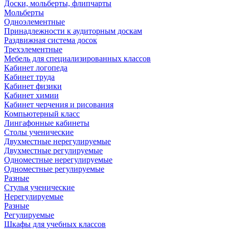
Доски, мольберты, флипчарты
Мольберты
Одноэлементные
Принадлежности к аудиторным доскам
Раздвижная система досок
Трехэлементные
Мебель для специализированных классов
Кабинет логопеда
Кабинет труда
Кабинет физики
Кабинет химии
Кабинет черчения и рисования
Компьютерный класс
Лингафонные кабинеты
Столы ученические
Двухместные нерегулируемые
Двухместные регулируемые
Одноместные нерегулируемые
Одноместные регулируемые
Разные
Стулья ученические
Нерегулируемые
Разные
Регулируемые
Шкафы для учебных классов