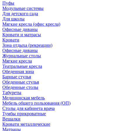
Пуфы
Модульные системы
Для детского сада
Для школы
Мягкие кресла (офис кресла)
Офисные диваны
Кровати и матрасы
Кровати
Зона отдыха (рекреации)
Офисные диваны
Журнальные столы
Мягкие кресла
Театральные кресла
Обеденная зона
Барные стулья
Обеденные стулья
Обеденные столы
Табуреты
Медицинская мебель
Мебель общего пользования (ОП)
Столы для кабинета врача
Тумбы прикроватные
Вешалки
Кровати металлические
Матрацы