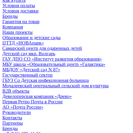
Как купить
Условия оплаты
Условия доставки
Бренды
Гарантия на товар
Компания
Наши проекты
Образование и детские сады
ЦТТД «НОВАпарк»
Самарский центр для одаренных детей
Детский сад мкр. Волгарь
ГАУ ДПО СО «Институт развития образования»
МБУ школа «Образовательный центр «Галактика»
МБДОУ «Детский сад N 87»
Государственный сектор
ГБУЗ Со Детская инфекционная больница
Мочалеевский центральный сельский дом культуры
B2B объекты
Девелоперская компания «Древо»
Первая Ретро Почта в России
АО «Почта России»
Руководители
Контакты
Партнеры
Бренды