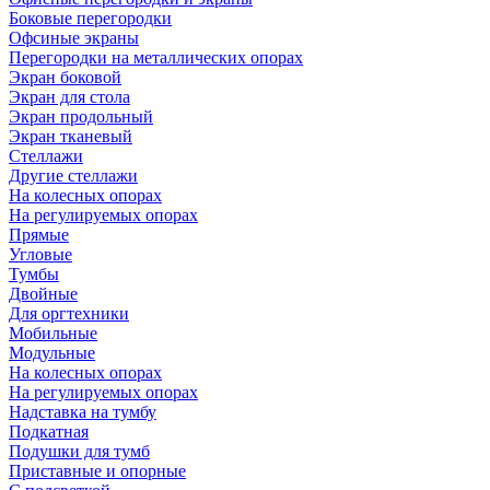
Боковые перегородки
Офсиные экраны
Перегородки на металлических опорах
Экран боковой
Экран для стола
Экран продольный
Экран тканевый
Стеллажи
Другие стеллажи
На колесных опорах
На регулируемых опорах
Прямые
Угловые
Тумбы
Двойные
Для оргтехники
Мобильные
Модульные
На колесных опорах
На регулируемых опорах
Надставка на тумбу
Подкатная
Подушки для тумб
Приставные и опорные