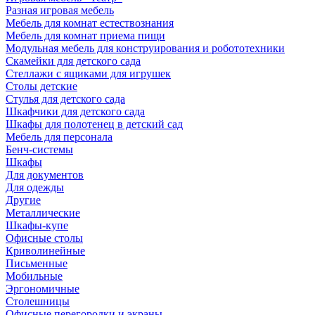
Разная игровая мебель
Мебель для комнат естествознания
Мебель для комнат приема пищи
Модульная мебель для конструирования и робототехники
Скамейки для детского сада
Стеллажи с ящиками для игрушек
Столы детские
Стулья для детского сада
Шкафчики для детского сада
Шкафы для полотенец в детский сад
Мебель для персонала
Бенч-системы
Шкафы
Для документов
Для одежды
Другие
Металлические
Шкафы-купе
Офисные столы
Криволинейные
Письменные
Мобильные
Эргономичные
Столешницы
Офисные перегородки и экраны