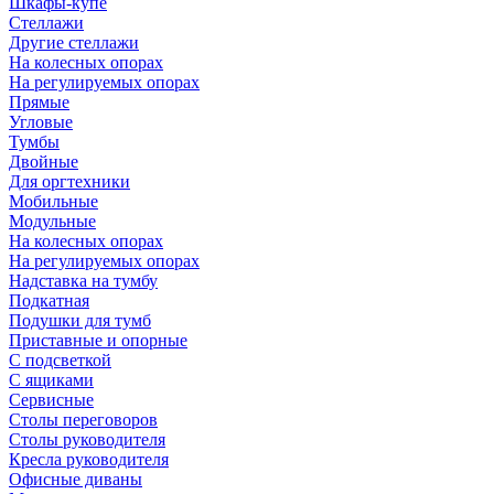
Шкафы-купе
Стеллажи
Другие стеллажи
На колесных опорах
На регулируемых опорах
Прямые
Угловые
Тумбы
Двойные
Для оргтехники
Мобильные
Модульные
На колесных опорах
На регулируемых опорах
Надставка на тумбу
Подкатная
Подушки для тумб
Приставные и опорные
С подсветкой
С ящиками
Сервисные
Столы переговоров
Столы руководителя
Кресла руководителя
Офисные диваны