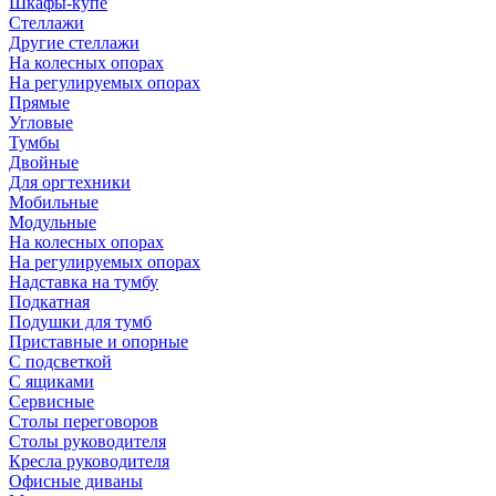
Шкафы-купе
Стеллажи
Другие стеллажи
На колесных опорах
На регулируемых опорах
Прямые
Угловые
Тумбы
Двойные
Для оргтехники
Мобильные
Модульные
На колесных опорах
На регулируемых опорах
Надставка на тумбу
Подкатная
Подушки для тумб
Приставные и опорные
С подсветкой
С ящиками
Сервисные
Столы переговоров
Столы руководителя
Кресла руководителя
Офисные диваны