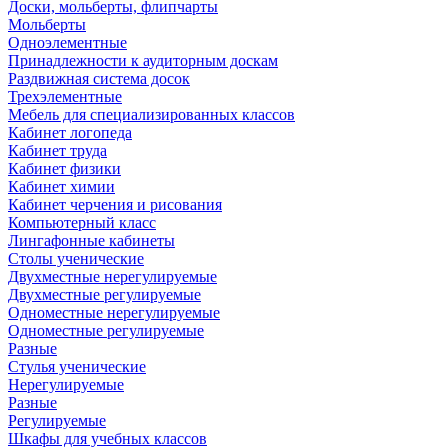
Доски, мольберты, флипчарты
Мольберты
Одноэлементные
Принадлежности к аудиторным доскам
Раздвижная система досок
Трехэлементные
Мебель для специализированных классов
Кабинет логопеда
Кабинет труда
Кабинет физики
Кабинет химии
Кабинет черчения и рисования
Компьютерный класс
Лингафонные кабинеты
Столы ученические
Двухместные нерегулируемые
Двухместные регулируемые
Одноместные нерегулируемые
Одноместные регулируемые
Разные
Стулья ученические
Нерегулируемые
Разные
Регулируемые
Шкафы для учебных классов