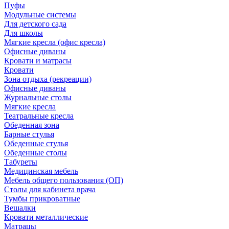
Пуфы
Модульные системы
Для детского сада
Для школы
Мягкие кресла (офис кресла)
Офисные диваны
Кровати и матрасы
Кровати
Зона отдыха (рекреации)
Офисные диваны
Журнальные столы
Мягкие кресла
Театральные кресла
Обеденная зона
Барные стулья
Обеденные стулья
Обеденные столы
Табуреты
Медицинская мебель
Мебель общего пользования (ОП)
Столы для кабинета врача
Тумбы прикроватные
Вешалки
Кровати металлические
Матрацы