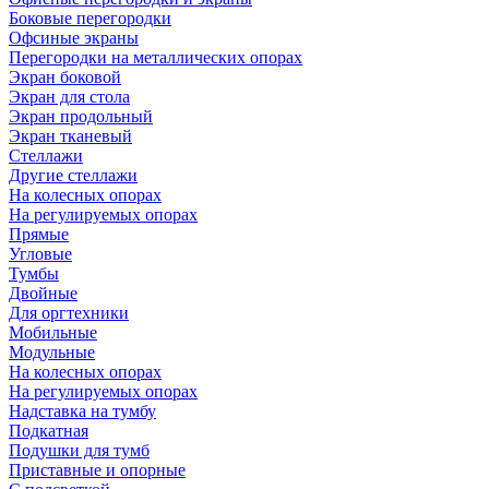
Боковые перегородки
Офсиные экраны
Перегородки на металлических опорах
Экран боковой
Экран для стола
Экран продольный
Экран тканевый
Стеллажи
Другие стеллажи
На колесных опорах
На регулируемых опорах
Прямые
Угловые
Тумбы
Двойные
Для оргтехники
Мобильные
Модульные
На колесных опорах
На регулируемых опорах
Надставка на тумбу
Подкатная
Подушки для тумб
Приставные и опорные