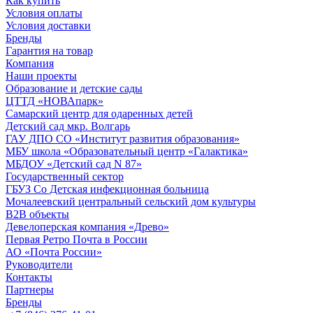
Как купить
Условия оплаты
Условия доставки
Бренды
Гарантия на товар
Компания
Наши проекты
Образование и детские сады
ЦТТД «НОВАпарк»
Самарский центр для одаренных детей
Детский сад мкр. Волгарь
ГАУ ДПО СО «Институт развития образования»
МБУ школа «Образовательный центр «Галактика»
МБДОУ «Детский сад N 87»
Государственный сектор
ГБУЗ Со Детская инфекционная больница
Мочалеевский центральный сельский дом культуры
B2B объекты
Девелоперская компания «Древо»
Первая Ретро Почта в России
АО «Почта России»
Руководители
Контакты
Партнеры
Бренды