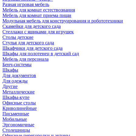
Разная игровая мебель
Мебель для комнат естествознания
Мебель для комнат приема пищи
Модульная мебель для конструирования и робототехники
Скамейки для детского сада
Стеллажи с ящиками для игрушек
Столы детские
Стулья для детского сада
Шкафчики для детского сада
Шкафы для полотенец в детский сад
Мебель для персонала
Бенч-системы
Шкафы
Для документов
Для одежды
Другие
Металлические
Шкафы-купе
Офисные столы
Криволинейные
Письменные
Мобильные
Эргономичные
Столешницы
Офисные перегородки и экраны