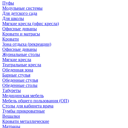
Пуфы
Модульные системы
Для детского сада
Для школы
Мягкие кресла (офис кресла)
Офисные диваны
Кровати и матрасы
Кровати
Зона отдыха (рекреации)
Офисные диваны
Журнальные столы
Мягкие кресла
Театральные кресла
Обеденная зона
Барные стулья
Обеденные стулья
Обеденные столы
Табуреты
Медицинская мебель
Мебель общего пользования (ОП)
Столы для кабинета врача
Тумбы прикроватные
Вешалки
Кровати металлические
Матрацы