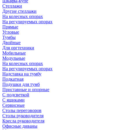
Шкафы-купе
Стеллажи
Другие стеллажи
На колесных опорах
На регулируемых опорах
Прямые
Угловые
Тумбы
Двойные
Для оргтехники
Мобильные
Модульные
На колесных опорах
На регулируемых опорах
Надставка на тумбу
Подкатная
Подушки для тумб
Приставные и опорные
С подсветкой
С ящиками
Сервисные
Столы переговоров
Столы руководителя
Кресла руководителя
Офисные диваны