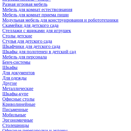
Разная игровая мебель
Мебель для комнат естествознания
Мебель для комнат приема пищи
Модульная мебель для конструирования и робототехники
Скамейки для детского сада
Стеллажи с ящиками для игрушек
Столы детские
Стулья для детского сада
Шкафчики для детского сада
Шкафы для полотенец в детский сад
Мебель для персонала
Бенч-системы
Шкафы
Для документов
Для одежды
Другие
Металлические
Шкафы-купе
Офисные столы
Криволинейные
Письменные
Мобильные
Эргономичные
Столешницы
Офисные перегородки и экраны