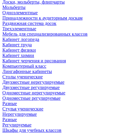
Доски, мольберты, флипчарты
Мольберты
Одноэлементные
Принадлежности к аудиторным доскам
Раздвижная система досок
Трехэлементные
Мебель для специализированных классов
Кабинет логопеда
Кабинет труда
Кабинет физики
Кабинет химии
Кабинет черчения и рисования
Компьютерный класс
Лингафонные кабинеты
Столы ученические
Двухместные нерегулируемые
Двухместные регулируемые
Одноместные нерегулируемые
Одноместные регулируемые
Разные
Стулья ученические
Нерегулируемые
Разные
Регулируемые
Шкафы для учебных классов