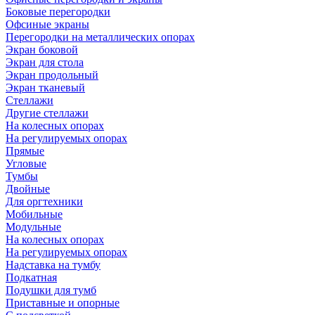
Боковые перегородки
Офсиные экраны
Перегородки на металлических опорах
Экран боковой
Экран для стола
Экран продольный
Экран тканевый
Стеллажи
Другие стеллажи
На колесных опорах
На регулируемых опорах
Прямые
Угловые
Тумбы
Двойные
Для оргтехники
Мобильные
Модульные
На колесных опорах
На регулируемых опорах
Надставка на тумбу
Подкатная
Подушки для тумб
Приставные и опорные