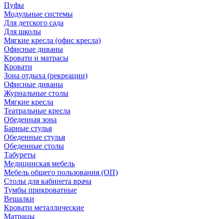
Пуфы
Модульные системы
Для детского сада
Для школы
Мягкие кресла (офис кресла)
Офисные диваны
Кровати и матрасы
Кровати
Зона отдыха (рекреации)
Офисные диваны
Журнальные столы
Мягкие кресла
Театральные кресла
Обеденная зона
Барные стулья
Обеденные стулья
Обеденные столы
Табуреты
Медицинская мебель
Мебель общего пользования (ОП)
Столы для кабинета врача
Тумбы прикроватные
Вешалки
Кровати металлические
Матрацы