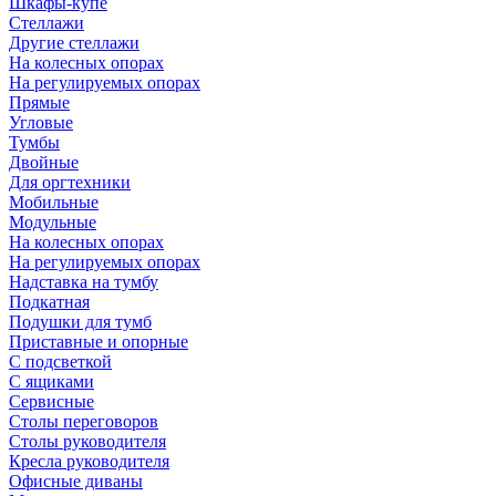
Шкафы-купе
Стеллажи
Другие стеллажи
На колесных опорах
На регулируемых опорах
Прямые
Угловые
Тумбы
Двойные
Для оргтехники
Мобильные
Модульные
На колесных опорах
На регулируемых опорах
Надставка на тумбу
Подкатная
Подушки для тумб
Приставные и опорные
С подсветкой
С ящиками
Сервисные
Столы переговоров
Столы руководителя
Кресла руководителя
Офисные диваны