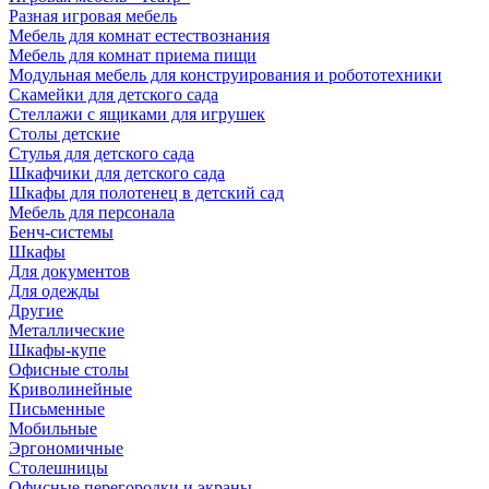
Разная игровая мебель
Мебель для комнат естествознания
Мебель для комнат приема пищи
Модульная мебель для конструирования и робототехники
Скамейки для детского сада
Стеллажи с ящиками для игрушек
Столы детские
Стулья для детского сада
Шкафчики для детского сада
Шкафы для полотенец в детский сад
Мебель для персонала
Бенч-системы
Шкафы
Для документов
Для одежды
Другие
Металлические
Шкафы-купе
Офисные столы
Криволинейные
Письменные
Мобильные
Эргономичные
Столешницы
Офисные перегородки и экраны