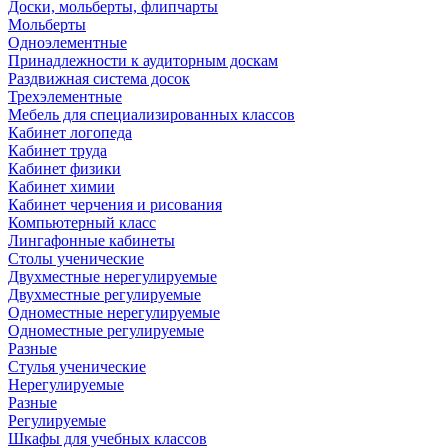
Доски, мольберты, флипчарты
Мольберты
Одноэлементные
Принадлежности к аудиторным доскам
Раздвижная система досок
Трехэлементные
Мебель для специализированных классов
Кабинет логопеда
Кабинет труда
Кабинет физики
Кабинет химии
Кабинет черчения и рисования
Компьютерный класс
Лингафонные кабинеты
Столы ученические
Двухместные нерегулируемые
Двухместные регулируемые
Одноместные нерегулируемые
Одноместные регулируемые
Разные
Стулья ученические
Нерегулируемые
Разные
Регулируемые
Шкафы для учебных классов