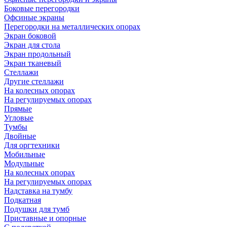
Боковые перегородки
Офсиные экраны
Перегородки на металлических опорах
Экран боковой
Экран для стола
Экран продольный
Экран тканевый
Стеллажи
Другие стеллажи
На колесных опорах
На регулируемых опорах
Прямые
Угловые
Тумбы
Двойные
Для оргтехники
Мобильные
Модульные
На колесных опорах
На регулируемых опорах
Надставка на тумбу
Подкатная
Подушки для тумб
Приставные и опорные