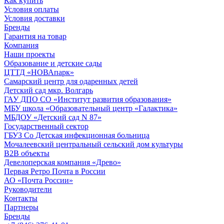
Как купить
Условия оплаты
Условия доставки
Бренды
Гарантия на товар
Компания
Наши проекты
Образование и детские сады
ЦТТД «НОВАпарк»
Самарский центр для одаренных детей
Детский сад мкр. Волгарь
ГАУ ДПО СО «Институт развития образования»
МБУ школа «Образовательный центр «Галактика»
МБДОУ «Детский сад N 87»
Государственный сектор
ГБУЗ Со Детская инфекционная больница
Мочалеевский центральный сельский дом культуры
B2B объекты
Девелоперская компания «Древо»
Первая Ретро Почта в России
АО «Почта России»
Руководители
Контакты
Партнеры
Бренды