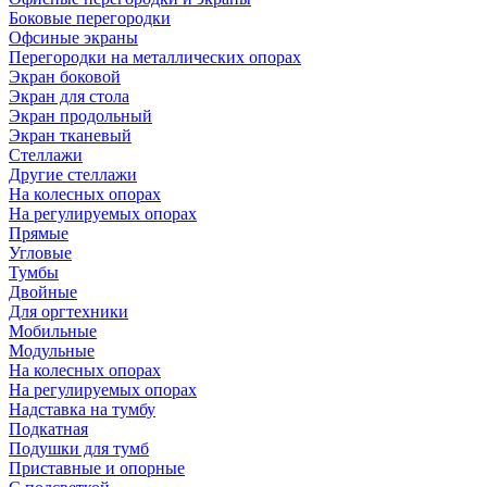
Боковые перегородки
Офсиные экраны
Перегородки на металлических опорах
Экран боковой
Экран для стола
Экран продольный
Экран тканевый
Стеллажи
Другие стеллажи
На колесных опорах
На регулируемых опорах
Прямые
Угловые
Тумбы
Двойные
Для оргтехники
Мобильные
Модульные
На колесных опорах
На регулируемых опорах
Надставка на тумбу
Подкатная
Подушки для тумб
Приставные и опорные