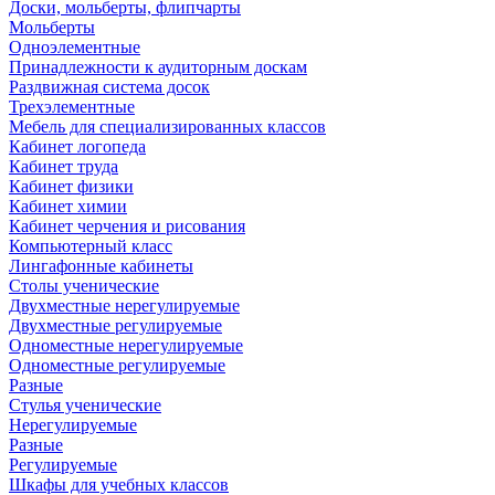
Доски, мольберты, флипчарты
Мольберты
Одноэлементные
Принадлежности к аудиторным доскам
Раздвижная система досок
Трехэлементные
Мебель для специализированных классов
Кабинет логопеда
Кабинет труда
Кабинет физики
Кабинет химии
Кабинет черчения и рисования
Компьютерный класс
Лингафонные кабинеты
Столы ученические
Двухместные нерегулируемые
Двухместные регулируемые
Одноместные нерегулируемые
Одноместные регулируемые
Разные
Стулья ученические
Нерегулируемые
Разные
Регулируемые
Шкафы для учебных классов