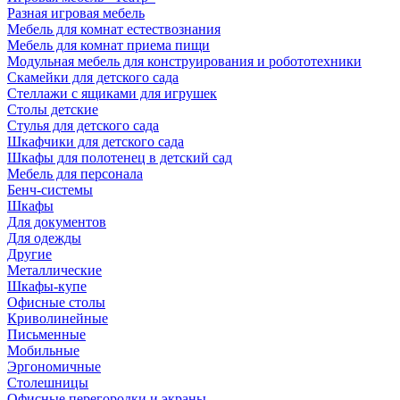
Разная игровая мебель
Мебель для комнат естествознания
Мебель для комнат приема пищи
Модульная мебель для конструирования и робототехники
Скамейки для детского сада
Стеллажи с ящиками для игрушек
Столы детские
Стулья для детского сада
Шкафчики для детского сада
Шкафы для полотенец в детский сад
Мебель для персонала
Бенч-системы
Шкафы
Для документов
Для одежды
Другие
Металлические
Шкафы-купе
Офисные столы
Криволинейные
Письменные
Мобильные
Эргономичные
Столешницы
Офисные перегородки и экраны