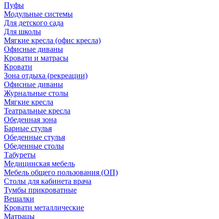
Пуфы
Модульные системы
Для детского сада
Для школы
Мягкие кресла (офис кресла)
Офисные диваны
Кровати и матрасы
Кровати
Зона отдыха (рекреации)
Офисные диваны
Журнальные столы
Мягкие кресла
Театральные кресла
Обеденная зона
Барные стулья
Обеденные стулья
Обеденные столы
Табуреты
Медицинская мебель
Мебель общего пользования (ОП)
Столы для кабинета врача
Тумбы прикроватные
Вешалки
Кровати металлические
Матрацы