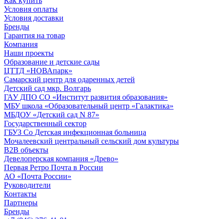
Как купить
Условия оплаты
Условия доставки
Бренды
Гарантия на товар
Компания
Наши проекты
Образование и детские сады
ЦТТД «НОВАпарк»
Самарский центр для одаренных детей
Детский сад мкр. Волгарь
ГАУ ДПО СО «Институт развития образования»
МБУ школа «Образовательный центр «Галактика»
МБДОУ «Детский сад N 87»
Государственный сектор
ГБУЗ Со Детская инфекционная больница
Мочалеевский центральный сельский дом культуры
B2B объекты
Девелоперская компания «Древо»
Первая Ретро Почта в России
АО «Почта России»
Руководители
Контакты
Партнеры
Бренды