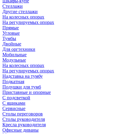
Шкафы-купе
Стеллажи
Другие стеллажи
На колесных опорах
На регулируемых опорах
Прямые
Угловые
Тумбы
Двойные
Для оргтехники
Мобильные
Модульные
На колесных опорах
На регулируемых опорах
Надставка на тумбу
Подкатная
Подушки для тумб
Приставные и опорные
С подсветкой
С ящиками
Сервисные
Столы переговоров
Столы руководителя
Кресла руководителя
Офисные диваны