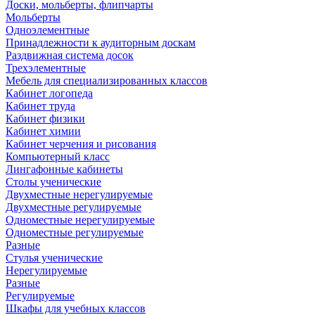
Доски, мольберты, флипчарты
Мольберты
Одноэлементные
Принадлежности к аудиторным доскам
Раздвижная система досок
Трехэлементные
Мебель для специализированных классов
Кабинет логопеда
Кабинет труда
Кабинет физики
Кабинет химии
Кабинет черчения и рисования
Компьютерный класс
Лингафонные кабинеты
Столы ученические
Двухместные нерегулируемые
Двухместные регулируемые
Одноместные нерегулируемые
Одноместные регулируемые
Разные
Стулья ученические
Нерегулируемые
Разные
Регулируемые
Шкафы для учебных классов