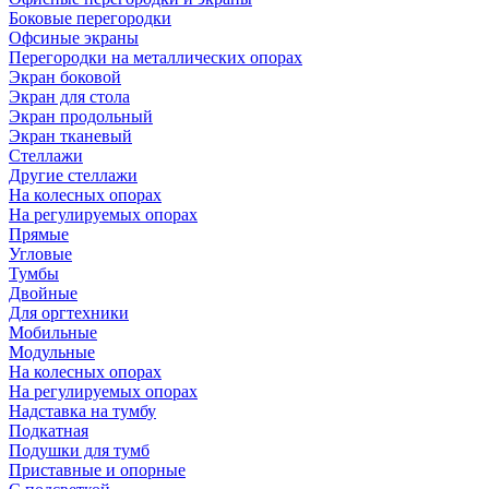
Боковые перегородки
Офсиные экраны
Перегородки на металлических опорах
Экран боковой
Экран для стола
Экран продольный
Экран тканевый
Стеллажи
Другие стеллажи
На колесных опорах
На регулируемых опорах
Прямые
Угловые
Тумбы
Двойные
Для оргтехники
Мобильные
Модульные
На колесных опорах
На регулируемых опорах
Надставка на тумбу
Подкатная
Подушки для тумб
Приставные и опорные