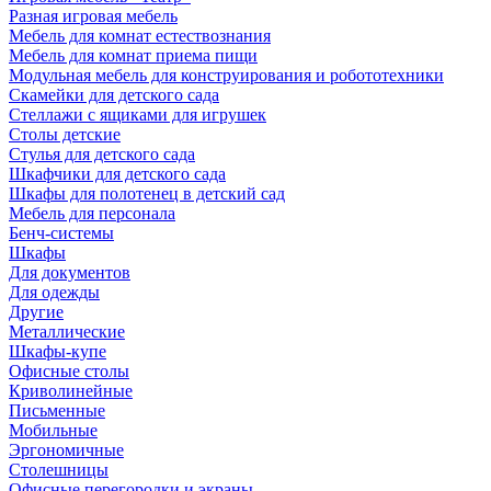
Разная игровая мебель
Мебель для комнат естествознания
Мебель для комнат приема пищи
Модульная мебель для конструирования и робототехники
Скамейки для детского сада
Стеллажи с ящиками для игрушек
Столы детские
Стулья для детского сада
Шкафчики для детского сада
Шкафы для полотенец в детский сад
Мебель для персонала
Бенч-системы
Шкафы
Для документов
Для одежды
Другие
Металлические
Шкафы-купе
Офисные столы
Криволинейные
Письменные
Мобильные
Эргономичные
Столешницы
Офисные перегородки и экраны