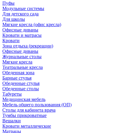
Пуфы
Модульные системы
Для детского сада
Для школы
Мягкие кресла (офис кресла)
Офисные диваны
Кровати и матрасы
Кровати
Зона отдыха (рекреации)
Офисные диваны
Журнальные столы
Мягкие кресла
Театральные кресла
Обеденная зона
Барные стулья
Обеденные стулья
Обеденные столы
Табуреты
Медицинская мебель
Мебель общего пользования (ОП)
Столы для кабинета врача
Тумбы прикроватные
Вешалки
Кровати металлические
Матрацы