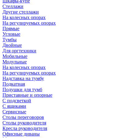
Шкафы-купе
Стеллажи
Другие стеллажи
На колесных опорах
На регулируемых опорах
Прямые
Угловые
Тумбы
Двойные
Для оргтехники
Мобильные
Модульные
На колесных опорах
На регулируемых опорах
Надставка на тумбу
Подкатная
Подушки для тумб
Приставные и опорные
С подсветкой
С ящиками
Сервисные
Столы переговоров
Столы руководителя
Кресла руководителя
Офисные диваны