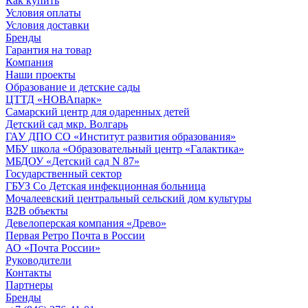
Как купить
Условия оплаты
Условия доставки
Бренды
Гарантия на товар
Компания
Наши проекты
Образование и детские сады
ЦТТД «НОВАпарк»
Самарский центр для одаренных детей
Детский сад мкр. Волгарь
ГАУ ДПО СО «Институт развития образования»
МБУ школа «Образовательный центр «Галактика»
МБДОУ «Детский сад N 87»
Государственный сектор
ГБУЗ Со Детская инфекционная больница
Мочалеевский центральный сельский дом культуры
B2B объекты
Девелоперская компания «Древо»
Первая Ретро Почта в России
АО «Почта России»
Руководители
Контакты
Партнеры
Бренды